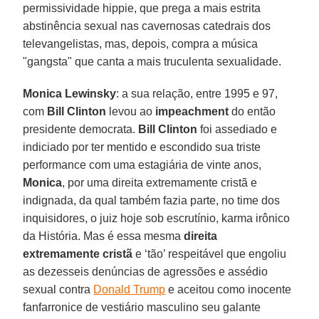
permissividade hippie, que prega a mais estrita
abstinência sexual nas cavernosas catedrais dos
televangelistas, mas, depois, compra a música
"gangsta" que canta a mais truculenta sexualidade.
Monica Lewinsky
: a sua relação, entre 1995 e 97,
com
Bill Clinton
levou ao
impeachment
do então
presidente democrata.
Bill Clinton
foi assediado e
indiciado por ter mentido e escondido sua triste
performance com uma estagiária de vinte anos,
Monica
, por uma direita extremamente cristã e
indignada, da qual também fazia parte, no time dos
inquisidores, o juiz hoje sob escrutínio, karma irônico
da História. Mas é essa mesma
direita
extremamente cristã
e ‘tão’ respeitável que engoliu
as dezesseis denúncias de agressões e assédio
sexual contra
Donald Trump
e aceitou como inocente
fanfarronice de vestiário masculino seu galante