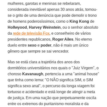
mulheres, garotas e meninas se rebelaram,
considerada inevitável apenas 30 anos atrás, tornou-
se o grito de uma denúncia que pode demolir o trono
de homens poderosíssimos, como o
King Kong
de
Hollwyood
,
Harvey Weinstein
, ou o senhor absoluto
da
rede de televisão Fox
, e conselheiro de vários
presidentes republicanos,
Roger Ailes
. No eterno
duelo entre
sexo
e
poder
, não é mais um único
gênero que sempre se sai vencedor.
Mas se está clara a trajetória dos anos dos
dormitórios universitários nos quais o "Juiz Virgem", o
choroso
Kavanaugh
, pertencia a uma "animal house"
que tinha como lema: "O NÃO significa SIM, o SIM
significa sexo anal", o percurso da longa viagem foi
tortuoso e acidentado e está longe de atingir a meta
de justiça. Em uma nação que perpetuamente oscila
entre os extremos do puritanismo moralista e da