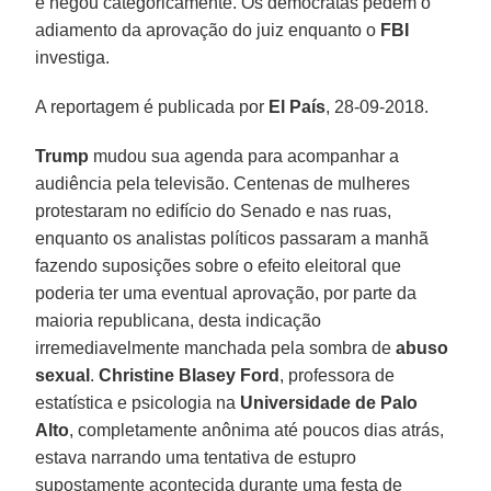
e negou categoricamente. Os democratas pedem o
adiamento da aprovação do juiz enquanto o
FBI
investiga.
A reportagem é publicada por
El País
, 28-09-2018.
Trump
mudou sua agenda para acompanhar a
audiência pela televisão. Centenas de mulheres
protestaram no edifício do Senado e nas ruas,
enquanto os analistas políticos passaram a manhã
fazendo suposições sobre o efeito eleitoral que
poderia ter uma eventual aprovação, por parte da
maioria republicana, desta indicação
irremediavelmente manchada pela sombra de
abuso
sexual
.
Christine Blasey Ford
, professora de
estatística e psicologia na
Universidade de Palo
Alto
, completamente anônima até poucos dias atrás,
estava narrando uma tentativa de estupro
supostamente acontecida durante uma festa de