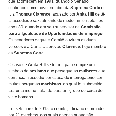
que acontecem em 1991, quando o Senado
confirmou como novo membro da
Suprema Corte
o
juiz
Thomas Clarence
, acusado por
Anita Hill
de tê-
la assediado sexualmente de modo ininterrupto nos
anos 80, quando era seu supervisor na
Comissão
para a Igualdade de Oportunidades de Emprego
.
Os senadores daquele Comitê ouviram as duas
versões e a Câmara aprovou
Clarence
, hoje membro
da
Suprema Corte
.
O caso de
Anita Hill
se tornou para sempre um
símbolo do
sexismo
que persegue as
mulheres
que
denunciam assédio por causa do interrogatório, com
muitas perguntas
machistas
, ao qual foi submetida.
Era uma mulher falando para um grupo de cerca de
vinte homens.
Em setembro de 2018, o comitê judiciário é formado
por 21 membros, dos quais apenas quatro são