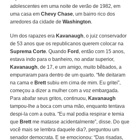
adolescentes em uma noite de verão de 1982, em
uma casa em
Chevy Chase
, um bairro rico dos
arredores da cidade de
Washington
.
Um dos rapazes era
Kavanaugh
, o juiz conservador
de 53 anos que os republicanos querem colocar na
Suprema Corte
. Quando
Ford
, então com 15 anos,
estava indo para o banheiro, no andar superior,
Kavanaugh
, de 17, e um amigo, muito bêbados, a
empurraram para dentro de um quarto. “Me deitaram
na cama e
Brett
subiu em cima de mim. Eu gritei”,
começou a dizer a mulher com a voz embargada.
Para abafar seus gritos, continuou,
Kavanaugh
tampou-lhe a boca com uma mão, enquanto tentava
despi-la com a outra. “Eu mal podia respirar e temia
que
Brett
me matasse acidentalmente”, disse. Do que
você mais se lembra daquele dia?, perguntou um
senador democrata. E se emocionou: “Das risadas,