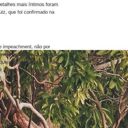
detalhes mais íntimos foram
iz, que foi confirmado na
e impeachment, não por
stemunhar sobre sua relação
queixas por assédio sexual
r às primárias republicanas,