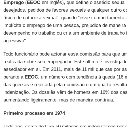
Emprego
(
EEOC
em inglês), que define o assédio sexua
desejados, pedidos de favores sexuais e qualquer outro 
físico de natureza sexual", quando "esse comportamento a
implícita o emprego de uma pessoa, prejudica de maneir
desempenho no trabalho ou cria um ambiente de trabalho in
agressivo".
Todo funcionário pode acionar essa comissão para que um
realizada sobre seu empregador. Este último é investiga
assediador em si. Em 2011, mais de 11 mil queixas por as
perante a
EEOC
, um número com tendência à queda (16 m
das queixas é rejeitada pela comissão e um quarto resul
indenização. Os dossiês vêm de homens em 16% dos cas
aumentando ligeiramente, mas de maneira contínua.
Primeiro processo em 1974
Todo ano, cerca de US$ 50 milhões em indenizações por d