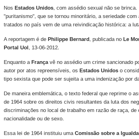
Nos
Estados Unidos
, com assédio sexual não se brinca.
"puritanismo", que se tornou minoritário, a seriedade com
tratados no país vem de uma reivindicação histórica: a lu
A reportagem é de
Philippe Bernard
, publicada no
Le Mo
Portal Uol
, 13-06-2012.
Enquanto a
França
vê no assédio um crime sancionado por
autor por atos repreensíveis, os
Estados Unidos
o consid
tipo sexista que pode ser sujeita a uma indenização por d
De maneira emblemática, o texto federal que reprime o ass
de 1964 sobre os direitos civis resultantes da luta dos ne
discriminações no local de trabalho em razão de raça, de c
nacionalidade ou de sexo.
Essa lei de 1964 instituiu uma
Comissão sobre a Iguald