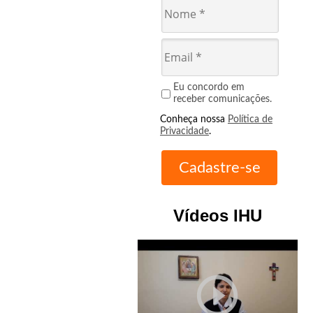
Eu concordo em
receber comunicações.
Conheça nossa
Política de
Privacidade
.
Vídeos IHU
play_circle_outline