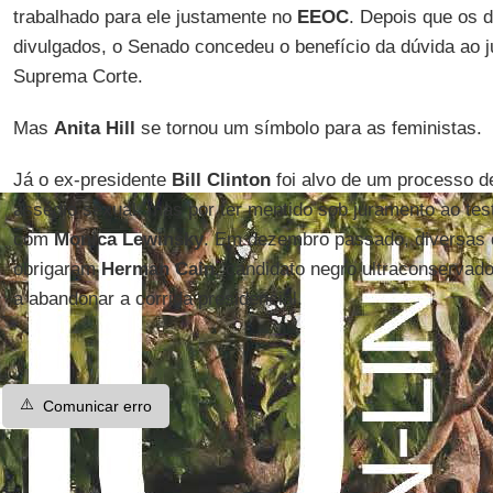
trabalhado para ele justamente no
EEOC
. Depois que os 
divulgados, o Senado concedeu o benefício da dúvida ao ju
Suprema Corte.
Mas
Anita Hill
se tornou um símbolo para as feministas.
Já o ex-presidente
Bill Clinton
foi alvo de um processo d
assédio sexual, mas por ter mentido sob juramento ao te
com
Monica Lewinsky
. Em dezembro passado, diversas 
obrigaram
Herman Cain
, candidato negro ultraconservado
a abandonar a corrida presidencial.
⚠️
Comunicar erro