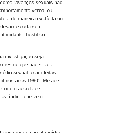
l como "avanços sexuais não
comportamento verbal ou
feta de maneira explícita ou
a desarrazoada seu
timidante, hostil ou
a investigação seja
do mesmo que não seja o
sédio sexual foram feitas
il nos anos 1990). Metade
ta em um acordo de
os, índice que vem
anos morais são atribuídos