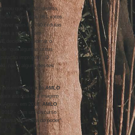
irmou que, no 11º distrito,
otação apresentou 961 votos.
e haver mais de 760 cédulas
dulas a mais foram
NE
decidiu considerar o
dade “que algumas urnas
pulação imprópria”. O
ki
, narra alguns desses
 possível vitória de
AMLO
u para associá-lo a imagem
o
. Agora, em 2018,
AMLO
m 2012 - com um discurso
 chama de “máfia do poder”.