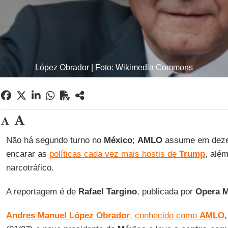
López Obrador | Foto: Wikimedia Commons
Não há segundo turno no
México
;
AMLO
assume em deze
encarar as
políticas cada vez mais hostis de
Trump
, alé
narcotráfico.
A reportagem é de
Rafael Targino
, publicada por
Opera M
Andres Manuel López Obrador
, conhecido como
AMLO