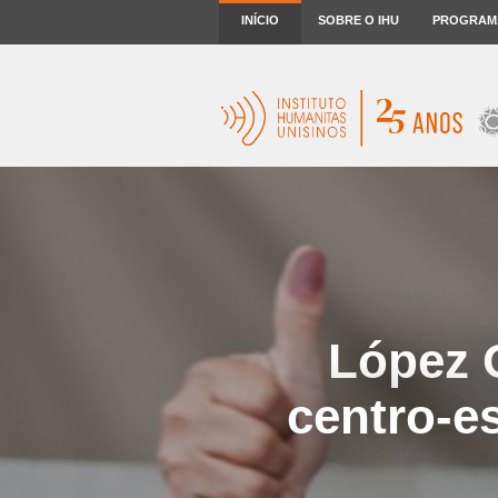
INÍCIO
SOBRE O IHU
PROGRAM
López O
centro-e