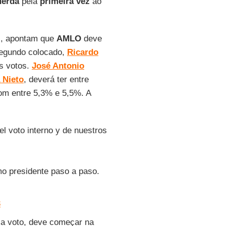
uerda
pela
primeira vez
ao
)
, apontam que
AMLO
deve
segundo colocado,
Ricardo
s votos.
José Antonio
 Nieto
, deverá ter entre
m entre 5,3% e 5,5%. A
el voto interno y de nuestros
o presidente paso a paso.
8
o a voto, deve começar na