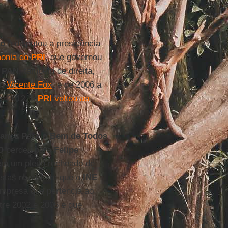
co
e disputou a presidência
monia do
PRI
, que governou
o
PAN
, também de direita,
om
Vicente Fox
, e de 2006 a
de 2012, o
PRI
voltou ao
iança Para o Bem de Todos
O
perdeu para
Felipe
m um pleito recheado de
istas revelaram que o
INE
empresa que pertencia ao
tre 2002 e 2005 e que