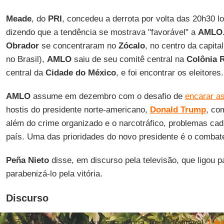
Meade
, do
PRI
, concedeu a derrota por volta das 20h30 lo
dizendo que a tendência se mostrava "favorável" a
AMLO
Obrador
se concentraram no
Zócalo
, no centro da capit
no Brasil),
AMLO
saiu de seu comitê central na
Colônia 
central da
Cidade do México
, e foi encontrar os eleitores.
AMLO
assume em dezembro com o desafio de
encarar as
hostis do presidente norte-americano,
Donald Trump
, co
além do crime organizado e o narcotráfico, problemas ca
país. Uma das prioridades do novo presidente é o combat
Peña Nieto
disse, em discurso pela televisão, que ligou pa
parabenizá-lo pela vitória.
Discurso
Após a declaração de que sua vitória seria inevitável,
Lóp