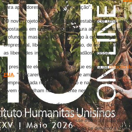
para apoiadores e pediu "reconciliação".
"O novo projeto de nação buscará estabelecer uma autên
apostamos em construir uma ditadura aberta, nem encob
profundas, mas se darão com apego à ordem legal e estab
empresarial, liberdade de expressão, de associação, de c
as liberdades individuais e dos cidadãos", disse.
O presidente eleito falou sobre o que espera da
relação d
EUA
. "Buscaremos uma relação de amizade e cooperação
sempre fincada no respeito mútuo e na defesa de nossos
vivem e trabalham honradamente neste país", afirmou.
Entre suas prioridades, disse, está o combate à corrupçã
fenômeno cultural, mas o resultado de um regime polític
absolutamente seguros de que esse mal é a causa principa
econômica, e também pela corrupção se desatou a violênc