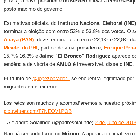
(01/07) o novo presidente do
México
e leva a
centro-esq
posto máximo do governo.
Estimativas oficiais, do
Instituto Nacional Eleitoral (INE
terminar a eleição com entre 53% e 53,8% dos votos. O 
Anaya (PAN)
, deve terminar com entre 22,1% e 22,8% do
Meade
, do
PRI
, partido do atual presidente,
Enrique Peña
15,7% 16,3% e
Jaime "El Bronco" Rodríguez
aparece co
tendência de vitória de
AMLO
é irreversível, disse o
INE
.
El triunfo de
@lopezobrador_
se encuentra legitimado por 
migrantes en el exterior.
Los retos son muchos y acompañaremos a nuestro próxim
pic.twitter.com/T7NEOV1POB
— Alejandro Solalinde (@padresolalinde)
2 de julho de 201
Não há segundo turno no
México
. A apuração oficial, vot