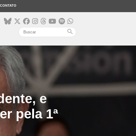
CONTATO
search
dente, e
r pela 1ª