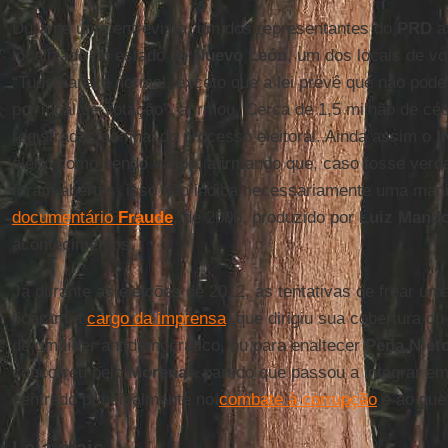
Durante uma entrevista, um dos representantes do
PRD
af
localizado no estado de
Nuevo León
, um dos locais de v
“Tudo parece normal, exceto que a lei prevê que não pod
por local de votação”, afirmou. Cerca de 1,5 milhão de cé
registradas ao final do processo eleitoral. Ainda assim o
I
pleito como sendo válido, afirmando que, caso fosse ver
foram abertas, isso não indica necessariamente uma mani
documentário
Fraude
, de 2006, produzido por
Luiz Mando
acontecimentos.
Já durante as eleições de 2012, as tentativas de frear uma
ficaram a
cargo da imprensa
, que dirigiu sua cobertura o
de um líder antidemocrático, ou para enaltecer
Peña Niet
concorreu pelo
Morena
- partido que passou a integrar e
centrado principalmente no
combate à corrupção
e ao que