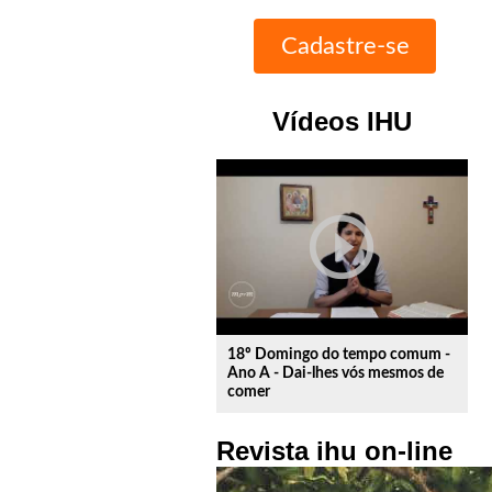
Vídeos IHU
play_circle_outline
18º Domingo do tempo comum -
Ano A - Dai-lhes vós mesmos de
comer
Revista ihu on-line