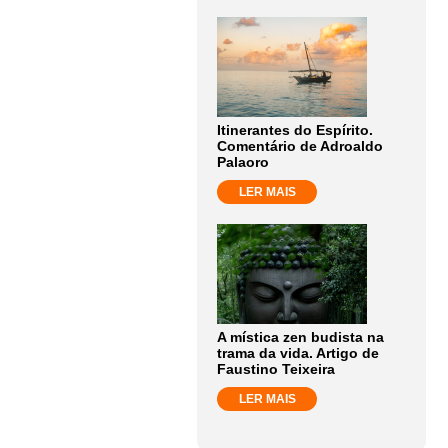
Itinerantes do Espírito.
Comentário de Adroaldo
Palaoro
LER MAIS
A mística zen budista na
trama da vida. Artigo de
Faustino Teixeira
LER MAIS