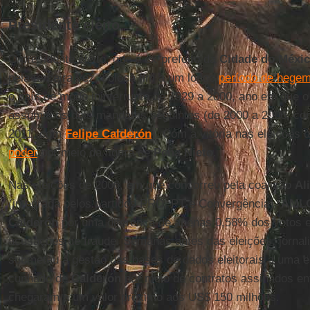
Presidente eleito
O presidente eleito, que é ex-prefeito da
Cidade do Méxi
pela terceira vez, coloca fim a um longo
período de hege
o país de modo ininterrupto de 1929 a 2000, ano em que 
assumiu os dois mandatos seguintes (de 2000 a 2006, c
2011, com
Felipe Calderón
). Com a vitória nas eleições 
poder
por meio da figura de
Peña Nieto
.
Nas eleições de 2006, em que concorreu pela coalizão
Al
(integrada pelos partidos PRD, PT e Convergência),
AML
Calderón
por uma diferença de apenas 0,58% dos votos e
acusações de fraude. Semanas antes das eleições, jornal
submeteu a gestão das bases de dados eleitorais a uma 
cunhado de
Calderón
por meio de contratos assinados en
chegaram a um valor próximo aos US$ 150 milhões.