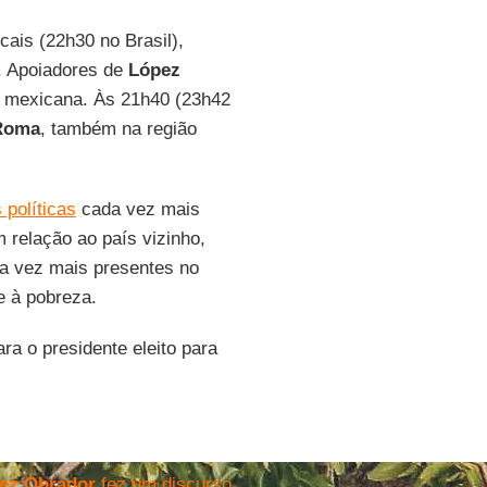
cais (22h30 no Brasil),
. Apoiadores de
López
al mexicana. Às 21h40 (23h42
Roma
, também na região
 políticas
cada vez mais
m relação ao país vizinho,
da vez mais presentes no
e à pobreza.
ra o presidente eleito para
ez Obrador
fez um discurso