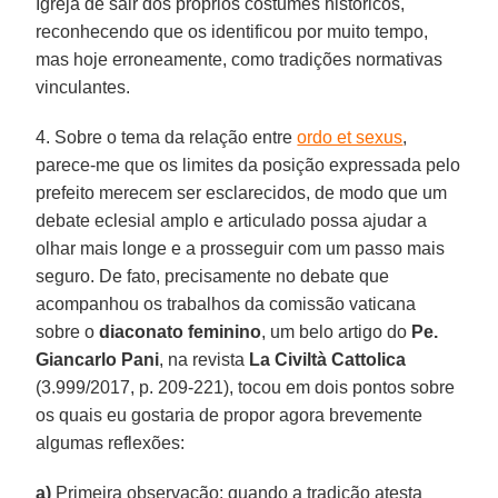
Igreja de sair dos próprios costumes históricos,
reconhecendo que os identificou por muito tempo,
mas hoje erroneamente, como tradições normativas
vinculantes.
4. Sobre o tema da relação entre
ordo et sexus
,
parece-me que os limites da posição expressada pelo
prefeito merecem ser esclarecidos, de modo que um
debate eclesial amplo e articulado possa ajudar a
olhar mais longe e a prosseguir com um passo mais
seguro. De fato, precisamente no debate que
acompanhou os trabalhos da comissão vaticana
sobre o
diaconato feminino
, um belo artigo do
Pe.
Giancarlo Pani
, na revista
La Civiltà Cattolica
(3.999/2017, p. 209-221), tocou em dois pontos sobre
os quais eu gostaria de propor agora brevemente
algumas reflexões:
a)
Primeira observação: quando a tradição atesta