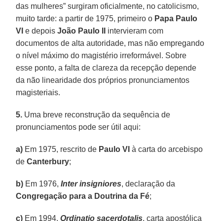
das mulheres” surgiram oficialmente, no catolicismo,
muito tarde: a partir de 1975, primeiro o
Papa Paulo
VI
e depois
João Paulo II
intervieram com
documentos de alta autoridade, mas não empregando
o nível máximo do magistério irreformável. Sobre
esse ponto, a falta de clareza da recepção depende
da não linearidade dos próprios pronunciamentos
magisteriais.
5.
Uma breve reconstrução da sequência de
pronunciamentos pode ser útil aqui:
a)
Em 1975, rescrito de
Paulo VI
à carta do arcebispo
de
Canterbury
;
b)
Em 1976,
Inter insigniores
, declaração da
Congregação para a Doutrina da Fé
;
c)
Em 1994,
Ordinatio sacerdotalis
, carta apostólica