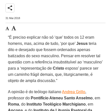
share
31 Mai 2018
“É preciso explicar não só ‘que’ todos os 12 eram
homens, mas, acima de tudo, ‘por que’
Jesus
teria
dito e desejado que fossem ordenados apenas
batizados do sexo masculino. Pensar em resolver tal
questão com a referência insubstituível ao ‘masculino’
para a ‘representação de
Cristo
esposo’ parece ser
um caminho frágil demais, que, liturgicamente, é
objeto de ampla discussão.”
A opinião é do teólogo italiano
Andrea Grillo
,
professor do
Pontifício Ateneu Santo Anselmo
, em
Roma
, do
Instituto Teológico Marchigiano
, em
Ancona
, e do
Instituto de Liturgia Pastoral da