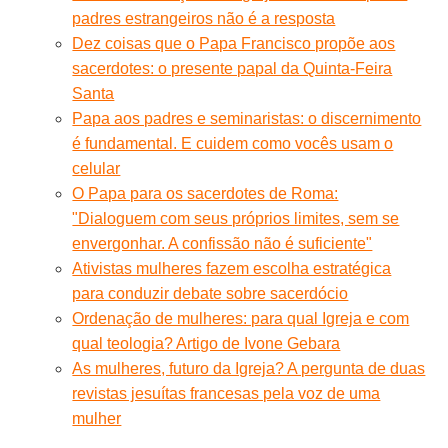
padres estrangeiros não é a resposta
Dez coisas que o Papa Francisco propõe aos
sacerdotes: o presente papal da Quinta-Feira
Santa
Papa aos padres e seminaristas: o discernimento
é fundamental. E cuidem como vocês usam o
celular
O Papa para os sacerdotes de Roma:
"Dialoguem com seus próprios limites, sem se
envergonhar. A confissão não é suficiente"
Ativistas mulheres fazem escolha estratégica
para conduzir debate sobre sacerdócio
Ordenação de mulheres: para qual Igreja e com
qual teologia? Artigo de Ivone Gebara
As mulheres, futuro da Igreja? A pergunta de duas
revistas jesuítas francesas pela voz de uma
mulher