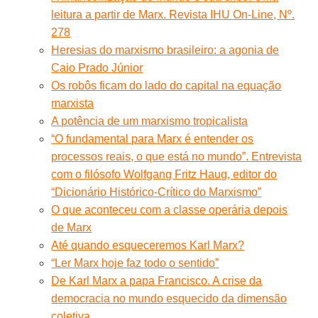
leitura a partir de Marx. Revista IHU On-Line, Nº.
278
Heresias do marxismo brasileiro: a agonia de
Caio Prado Júnior
Os robôs ficam do lado do capital na equação
marxista
A potência de um marxismo tropicalista
“O fundamental para Marx é entender os
processos reais, o que está no mundo”. Entrevista
com o filósofo Wolfgang Fritz Haug, editor do
“Dicionário Histórico-Crítico do Marxismo”
O que aconteceu com a classe operária depois
de Marx
Até quando esqueceremos Karl Marx?
“Ler Marx hoje faz todo o sentido”
De Karl Marx a papa Francisco. A crise da
democracia no mundo esquecido da dimensão
coletiva