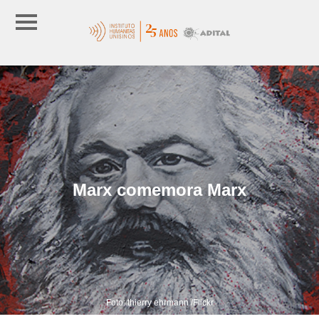
Marx comemora Marx
Foto: thierry ehrmann /Flickr