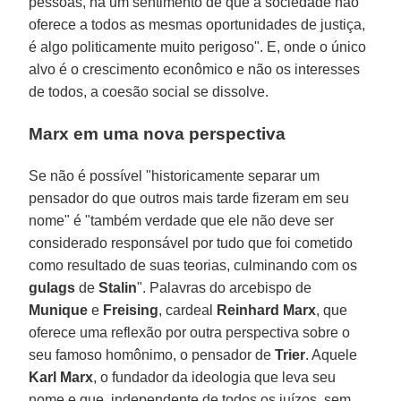
pessoas, há um sentimento de que a sociedade não
oferece a todos as mesmas oportunidades de justiça,
é algo politicamente muito perigoso". E, onde o único
alvo é o crescimento econômico e não os interesses
de todos, a coesão social se dissolve.
Marx em uma nova perspectiva
Se não é possível "historicamente separar um
pensador do que outros mais tarde fizeram em seu
nome" é "também verdade que ele não deve ser
considerado responsável por tudo que foi cometido
como resultado de suas teorias, culminando com os
gulags
de
Stalin
". Palavras do arcebispo de
Munique
e
Freising
, cardeal
Reinhard Marx
, que
oferece uma reflexão por outra perspectiva sobre o
seu famoso homônimo, o pensador de
Trier
. Aquele
Karl Marx
, o fundador da ideologia que leva seu
nome e que, independente de todos os juízos, sem