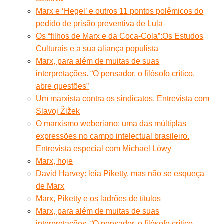
Marx e ‘Hegel’ e outros 11 pontos polêmicos do
pedido de prisão preventiva de Lula
Os “filhos de Marx e da Coca-Cola”:Os Estudos
Culturais e a sua aliança populista
Marx, para além de muitas de suas
interpretações. “O pensador, o filósofo crítico,
abre questões”
Um marxista contra os sindicatos. Entrevista com
Slavoj Žižek
O marxismo weberiano: uma das múltiplas
expressões no campo intelectual brasileiro.
Entrevista especial com Michael Löwy
Marx, hoje
David Harvey: leia Piketty, mas não se esqueça
de Marx
Marx, Piketty e os ladrões de títulos
Marx, para além de muitas de suas
interpretações. “O pensador, o filósofo crítico,