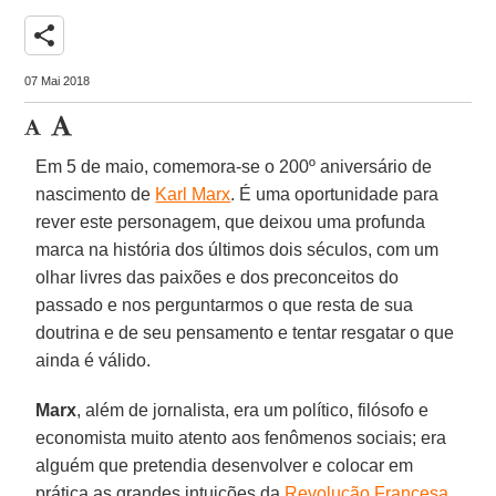
share
07 Mai 2018
Em 5 de maio, comemora-se o 200º aniversário de
nascimento de
Karl Marx
. É uma oportunidade para
rever este personagem, que deixou uma profunda
marca na história dos últimos dois séculos, com um
olhar livres das paixões e dos preconceitos do
passado e nos perguntarmos o que resta de sua
doutrina e de seu pensamento e tentar resgatar o que
ainda é válido.
Marx
, além de jornalista, era um político, filósofo e
economista muito atento aos fenômenos sociais; era
alguém que pretendia desenvolver e colocar em
prática as grandes intuições da
Revolução Francesa
,