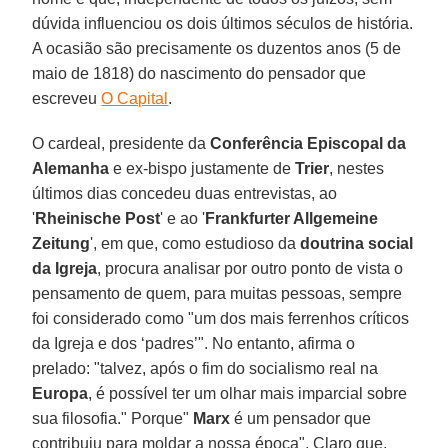
dúvida influenciou os dois últimos séculos de história.
A ocasião são precisamente os duzentos anos (5 de
maio de 1818) do nascimento do pensador que
escreveu
O Capital
.
O cardeal, presidente da
Conferência Episcopal da
Alemanha
e ex-bispo justamente de
Trier
, nestes
últimos dias concedeu duas entrevistas, ao
'
Rheinische Post
' e ao '
Frankfurter Allgemeine
Zeitung
', em que, como estudioso da
doutrina social
da Igreja
, procura analisar por outro ponto de vista o
pensamento de quem, para muitas pessoas, sempre
foi considerado como "um dos mais ferrenhos críticos
da Igreja e dos ‘padres’". No entanto, afirma o
prelado: "talvez, após o fim do socialismo real na
Europa
, é possível ter um olhar mais imparcial sobre
sua filosofia." Porque"
Marx
é um pensador que
contribuiu para moldar a nossa época". Claro que,