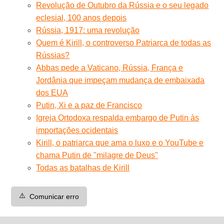
Revolução de Outubro da Rússia e o seu legado
eclesial, 100 anos depois
Rússia, 1917: uma revolução
Quem é Kirill, o controverso Patriarca de todas as
Rússias?
Abbas pede a Vaticano, Rússia, França e
Jordânia que impeçam mudança de embaixada
dos EUA
Putin, Xi e a paz de Francisco
Igreja Ortodoxa respalda embargo de Putin às
importações ocidentais
Kirill, o patriarca que ama o luxo e o YouTube e
chama Putin de "milagre de Deus"
Todas as batalhas de Kirill
⚠️
Comunicar erro