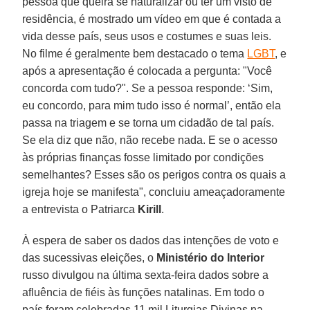
pessoa que queira se naturalizar ou ter um visto de
residência, é mostrado um vídeo em que é contada a
vida desse país, seus usos e costumes e suas leis.
No filme é geralmente bem destacado o tema
LGBT
, e
após a apresentação é colocada a pergunta: "Você
concorda com tudo?". Se a pessoa responde: ‘Sim,
eu concordo, para mim tudo isso é normal’, então ela
passa na triagem e se torna um cidadão de tal país.
Se ela diz que não, não recebe nada. E se o acesso
às próprias finanças fosse limitado por condições
semelhantes? Esses são os perigos contra os quais a
igreja hoje se manifesta", concluiu ameaçadoramente
a entrevista o Patriarca
Kirill
.
À espera de saber os dados das intenções de voto e
das sucessivas eleições, o
Ministério do Interior
russo divulgou na última sexta-feira dados sobre a
afluência de fiéis às funções natalinas. Em todo o
país foram celebradas 11 mil Liturgias Divinas na