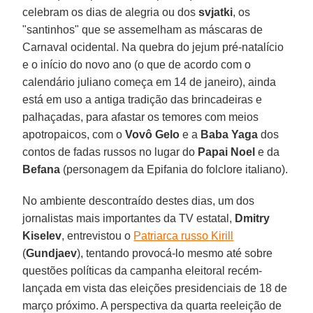
celebram os dias de alegria ou dos
svjatki
, os
"santinhos" que se assemelham as máscaras de
Carnaval ocidental. Na quebra do jejum pré-natalício
e o início do novo ano (o que de acordo com o
calendário juliano começa em 14 de janeiro), ainda
está em uso a antiga tradição das brincadeiras e
palhaçadas, para afastar os temores com meios
apotropaicos, com o
Vovô Gelo
e a
Baba Yaga
dos
contos de fadas russos no lugar do
Papai Noel
e da
Befana
(personagem da Epifania do folclore italiano).
No ambiente descontraído destes dias, um dos
jornalistas mais importantes da TV estatal,
Dmitry
Kiselev
, entrevistou o
Patriarca russo Kirill
(
Gundjaev
), tentando provocá-lo mesmo até sobre
questões políticas da campanha eleitoral recém-
lançada em vista das eleições presidenciais de 18 de
março próximo. A perspectiva da quarta reeleição de