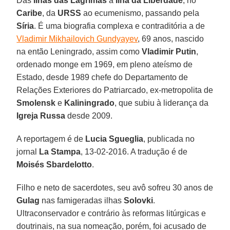
Das
Ilhas das Lágrimas
à
Ilha da Liberdade
, no
Caribe
, da
URSS
ao ecumenismo, passando pela
Síria
. É uma biografia complexa e contraditória a de
Vladimir Mikhailovich Gundyayev
, 69 anos, nascido
na então Leningrado, assim como
Vladimir Putin
,
ordenado monge em 1969, em pleno ateísmo de
Estado, desde 1989 chefe do Departamento de
Relações Exteriores do Patriarcado, ex-metropolita de
Smolensk
e
Kaliningrado
, que subiu à liderança da
Igreja Russa
desde 2009.
A reportagem é de
Lucia Sgueglia
, publicada no
jornal
La Stampa
, 13-02-2016. A tradução é de
Moisés Sbardelotto
.
Filho e neto de sacerdotes, seu avô sofreu 30 anos de
Gulag
nas famigeradas ilhas
Solovki
.
Ultraconservador e contrário às reformas litúrgicas e
doutrinais, na sua nomeação, porém, foi acusado de