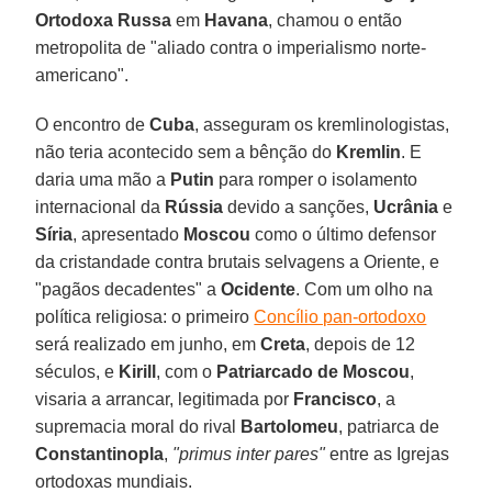
Ortodoxa Russa
em
Havana
, chamou o então
metropolita de "aliado contra o imperialismo norte-
americano".
O encontro de
Cuba
, asseguram os kremlinologistas,
não teria acontecido sem a bênção do
Kremlin
. E
daria uma mão a
Putin
para romper o isolamento
internacional da
Rússia
devido a sanções,
Ucrânia
e
Síria
, apresentado
Moscou
como o último defensor
da cristandade contra brutais selvagens a Oriente, e
"pagãos decadentes" a
Ocidente
. Com um olho na
política religiosa: o primeiro
Concílio pan-ortodoxo
será realizado em junho, em
Creta
, depois de 12
séculos, e
Kirill
, com o
Patriarcado de Moscou
,
visaria a arrancar, legitimada por
Francisco
, a
supremacia moral do rival
Bartolomeu
, patriarca de
Constantinopla
,
"primus inter pares"
entre as Igrejas
ortodoxas mundiais.