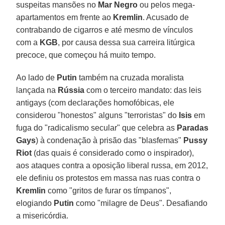
suspeitas mansões no
Mar Negro
ou pelos mega-
apartamentos em frente ao
Kremlin
. Acusado de
contrabando de cigarros e até mesmo de vínculos
com a
KGB
, por causa dessa sua carreira litúrgica
precoce, que começou há muito tempo.
Ao lado de
Putin
também na cruzada moralista
lançada na
Rússia
com o terceiro mandato: das leis
antigays (com declarações homofóbicas, ele
considerou "honestos" alguns "terroristas" do
Isis
em
fuga do "radicalismo secular" que celebra as
Paradas
Gays
) à condenação à prisão das "blasfemas"
Pussy
Riot
(das quais é considerado como o inspirador),
aos ataques contra a oposição liberal russa, em 2012,
ele definiu os protestos em massa nas ruas contra o
Kremlin
como "gritos de furar os tímpanos",
elogiando
Putin
como "milagre de Deus". Desafiando
a misericórdia.