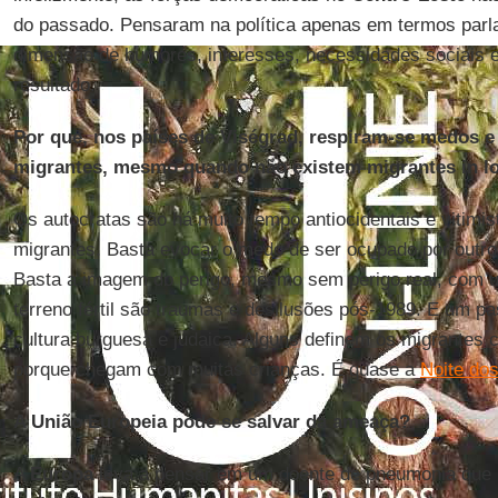
do passado. Pensaram na política apenas em termos parl
dimensão de humores, interesses, necessidades sociais e
resultado.
Por que, nos países de Viségrad, respiram-se medos e
migrantes, mesmo quando não existem migrantes in l
Os autocratas são há muito tempo antiocidentais e vitimi
migrantes. Basta evocar o medo de ser ocupado por outros
Basta a imagem do perigo, mesmo sem perigo real, com 
terreno fértil são traumas e desilusões pós-1989. E um p
cultura burguesa e judaica. Alguns definem os migrante
porque chegam com muitas crianças. É quase a
Noite dos
A União Europeia pode se salvar da ameaça?
A
Europa
leva a pensar em um doente de pneumonia que p