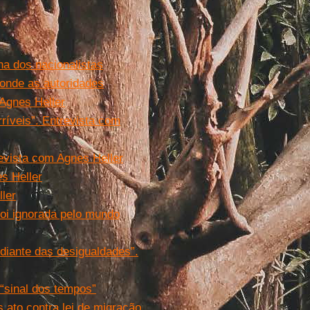
ha dos nacionalistas
 onde as autoridades
 Agnes Heller
ríveis”. Entrevista com
evista com Agnes Heller
s Heller
ller
foi ignorada pelo mundo
 diante das desigualdades”.
“sinal dos tempos”
 ato contra lei de migração