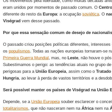
Os movimentos pela liberdade, como muitas décadas ante
eram unidos por momentos de passado comum. O
Centro
diferente do resto da
Europa
: a ocupação
soviética
. O
na
Viségrad
vem desse passado.
Por que essa sensação comum de desejo de nacional
O passado criou posições políticas diferentes, interesses d
os
populismos
. Todas as nações europeias tornaram-se na
Primeira Guerra Mundial
, mas, no
Leste
, não houve o pós
Subestimamos o perigo: as tendências atuais no grupo d
perigosas para a
União Europeia
, assim como o
Tratado
Hungria
, ao levar à perda de vastos territórios e a desdo
Será possível manter os países de Viségrad na União 
Depende, se a
União Europeia
souber esclarecer o concei
totalitarismos
, que não nasceram nem na
África
nem na
Á