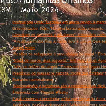
se fortalecer.
Leia mais
Polônia põe União Europeia em alerta devido à marc
Universidades, hoje. "Há uma burocracia crescente,
controlam os docentes e os alunos". Entrevista com
“A maldade mata, mas a razão leva a coisas mais ter
Agnes Heller
"Acolher os refugiados é uma obrigação moral." Entr
"Nada de muros, mas respeito." Entrevista com Ágne
"Nós, os órfãos da utopia." Entrevista com Ágnes He
Prenúncio do massacre nazista, 'Noite dos Cristais' 
Estranho nacionalismo
“Nacionalismo e xenofobia são a resposta mais fácil
Entrevista com Thomas Piketty
Papa condena a xenofobia, e diz que migração é um 
Xenofobia, bomba e detenções: 24 horas tensas após