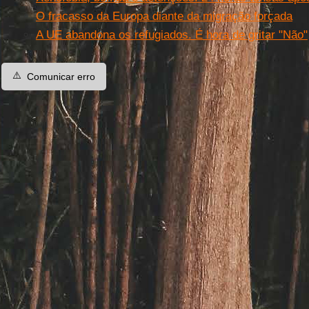
O fracasso da Europa diante da migração forçada
A UE abandona os refugiados. É hora de gritar "Não"
⚠️
Comunicar erro