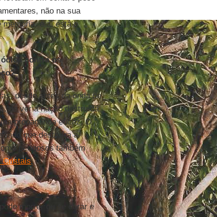
amentares, não na sua
 memória, e aí está o
 ódios contra os
oco?
stas, desde antes da onda de
, de ver a nação destruída.
uma propaganda eficaz. O
assado que destruíra a
s como perigosos também
 Cristais
.
ode morrer ou se curar e