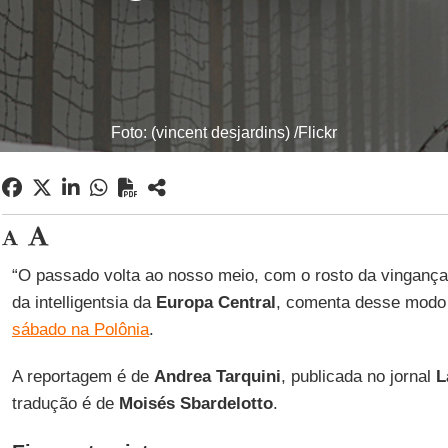
Foto: (vincent desjardins) /Flickr
“O passado volta ao nosso meio, com o rosto da vinganç
da intelligentsia da
Europa Central
, comenta desse modo
sábado na Polônia
.
A reportagem é de
Andrea Tarquini
, publicada no jornal
L
tradução é de
Moisés Sbardelotto
.