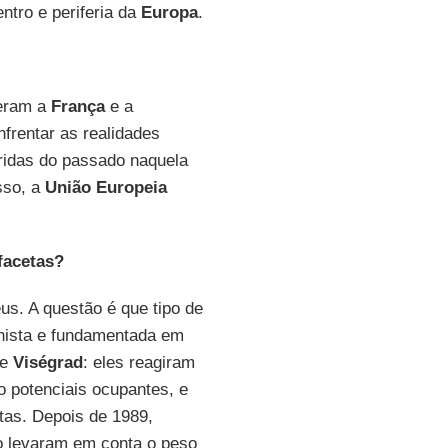
entro e periferia da
Europa
.
zeram a
França
e a
frentar as realidades
eridas do passado naquela
sso, a
União Europeia
facetas?
us. A questão é que tipo de
inista e fundamentada em
de
Viségrad
: eles reagiram
 potenciais ocupantes, e
tas. Depois de 1989,
 levaram em conta o peso