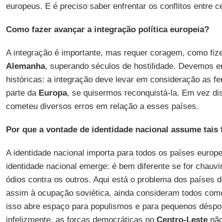
europeus. E é preciso saber enfrentar os conflitos entre c
Como fazer avançar a integração política europeia?
A integração é importante, mas requer coragem, como fi
Alemanha
, superando séculos de hostilidade. Devemos en
históricas: a integração deve levar em consideração as f
parte da
Europa
, se quisermos reconquistá-la. Em vez di
cometeu diversos erros em relação a esses países.
Por que a vontade de identidade nacional assume tais 
A identidade nacional importa para todos os países europe
identidade nacional emerge: é bem diferente se for chauv
ódios contra os outros. Aqui está o problema dos países 
assim à ocupação soviética, ainda consideram todos como
isso abre espaço para populismos e para pequenos déspo
infelizmente, as forças democráticas no
Centro-Leste
não