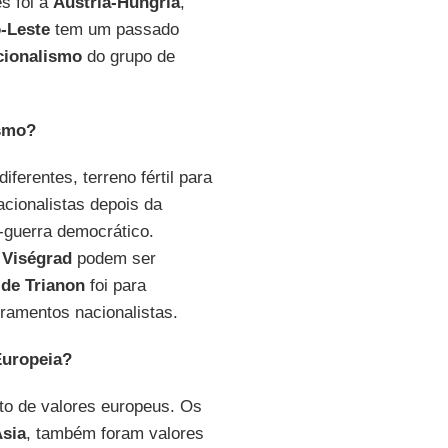
s foi a
Áustria-Hungria
,
-Leste
tem um passado
cionalismo
do grupo de
ismo?
iferentes, terreno fértil para
cionalistas depois da
-guerra democrático.
e
Viségrad
podem ser
 de Trianon
foi para
bramentos nacionalistas.
Europeia?
to de valores europeus. Os
sia
, também foram valores