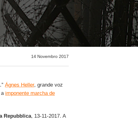
14 Novembro 2017
a.”
Ágnes Heller
, grande voz
 a
imponente marcha de
a Repubblica
, 13-11-2017. A