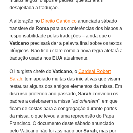
muitos leigos, bispos e padres, que acharam
desajeitada a tradução.
A alteração no
Direito Canônico
anunciada sábado
transfere de
Roma
para as conferências dos bispos a
responsabilidade pelas traduções – ainda que o
Vaticano
precisará dar a palavra final sobre os textos
litúrgicos. Não ficou claro como a nova regra afetará a
tradução usada nos
EUA
atualmente.
O liturgista chefe do
Vaticano
, o
Cardeal Robert
Sarah
, tem apoiado muitas das iniciativas que visam
restaurar alguns dos antigos elementos da missa. Em
discurso proferido ano passado,
Sarah
convidou os
padres a celebrarem a missa “
ad orientem
”, em que
ficam de costas para a congregação durante partes
da missa, o que levou a uma repreensão do Papa
Francisco. O documento deste sábado anunciado
pelo Vaticano não foi assinado por
Sarah
, mas por