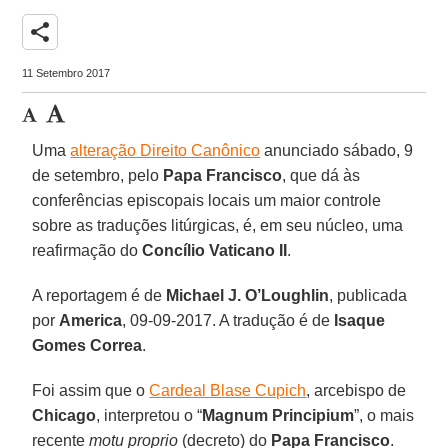
share
11 Setembro 2017
Uma
alteração Direito Canônico
anunciado sábado, 9
de setembro, pelo
Papa Francisco
, que dá às
conferências episcopais locais um maior controle
sobre as traduções litúrgicas, é, em seu núcleo, uma
reafirmação do
Concílio Vaticano II
.
A reportagem é de
Michael J. O’Loughlin
, publicada
por
America
, 09-09-2017. A tradução é de
Isaque
Gomes Correa
.
Foi assim que o
Cardeal Blase Cupich
, arcebispo de
Chicago
, interpretou o “
Magnum Principium
”, o mais
recente
motu proprio
(decreto) do
Papa Francisco
.