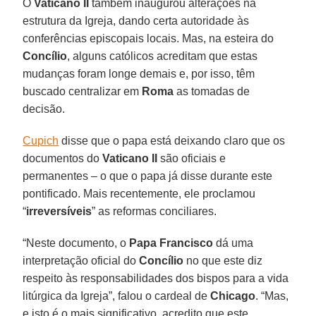
O
Vaticano II
também inaugurou alterações na
estrutura da Igreja, dando certa autoridade às
conferências episcopais locais. Mas, na esteira do
Concílio
, alguns católicos acreditam que estas
mudanças foram longe demais e, por isso, têm
buscado centralizar em
Roma
as tomadas de
decisão.
Cupich
disse que o papa está deixando claro que os
documentos do
Vaticano II
são oficiais e
permanentes – o que o papa já disse durante este
pontificado. Mais recentemente, ele proclamou
“
irreversíveis
” as reformas conciliares.
“Neste documento, o
Papa Francisco
dá uma
interpretação oficial do
Concílio
no que este diz
respeito às responsabilidades dos bispos para a vida
litúrgica da Igreja”, falou o cardeal de
Chicago
. “Mas,
e isto é o mais significativo, acredito que este