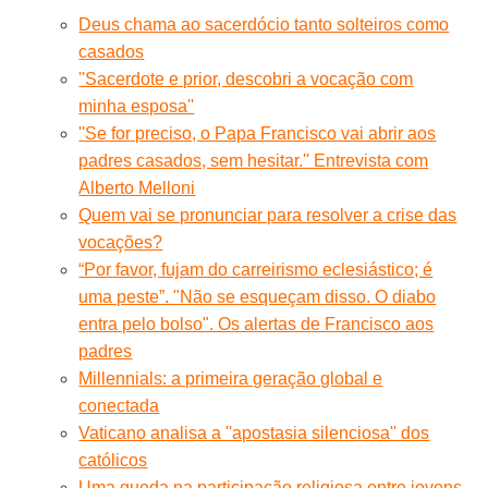
Deus chama ao sacerdócio tanto solteiros como
casados
''Sacerdote e prior, descobri a vocação com
minha esposa''
''Se for preciso, o Papa Francisco vai abrir aos
padres casados, sem hesitar.'' Entrevista com
Alberto Melloni
Quem vai se pronunciar para resolver a crise das
vocações?
“Por favor, fujam do carreirismo eclesiástico; é
uma peste”. "Não se esqueçam disso. O diabo
entra pelo bolso". Os alertas de Francisco aos
padres
Millennials: a primeira geração global e
conectada
Vaticano analisa a ''apostasia silenciosa'' dos
católicos
Uma queda na participação religiosa entre jovens