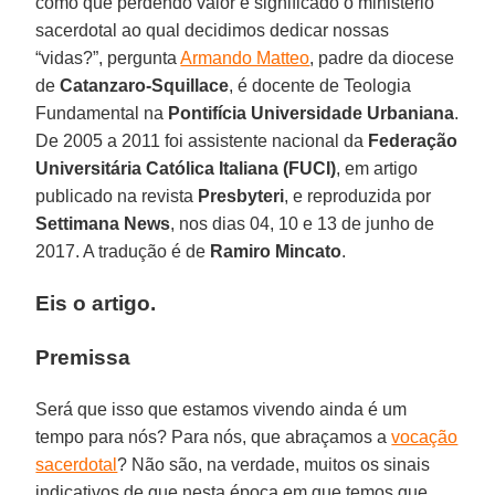
como que perdendo valor e significado o ministério
sacerdotal ao qual decidimos dedicar nossas
“vidas?”, pergunta
Armando Matteo
, padre da diocese
de
Catanzaro-Squillace
, é docente de Teologia
Fundamental na
Pontifícia Universidade Urbaniana
.
De 2005 a 2011 foi assistente nacional da
Federação
Universitária Católica Italiana (FUCI)
, em artigo
publicado na revista
Presbyteri
, e reproduzida por
Settimana News
, nos dias 04, 10 e 13 de junho de
2017. A tradução é de
Ramiro Mincato
.
Eis o artigo.
Premissa
Será que isso que estamos vivendo ainda é um
tempo para nós? Para nós, que abraçamos a
vocação
sacerdotal
? Não são, na verdade, muitos os sinais
indicativos de que nesta época em que temos que