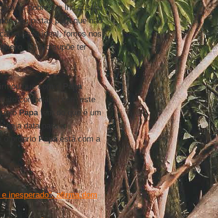
ara os pobres, e lhe custou
nos deu pistas para que não
ção a esse ideal, fomos nos
omero
. E isso supõe ter
irmou que com o
Papa
uito confortável com este
que o
Papa
tem do que é um
o haja data para a
 o próprio
Papa
está com a
 e inesperado", afirma dom