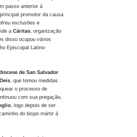
(um passo anterior à
 principal promotor da causa
ofreu exclusões e
side a
Cáritas
, organização
tes disso ocupou vários
ho Episcopal Latino-
diocese de San Salvador
Deis
, que tomou medidas
oquear o processo de
ntinuou com sua pregação,
oglio
, logo depois de ser
caminho do bispo mártir à