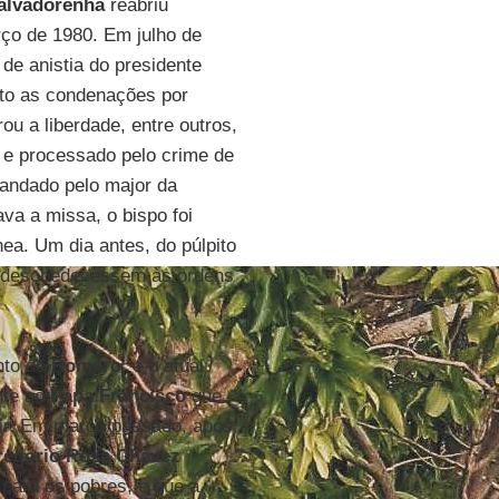
salvadorenha
reabriu
ço de 1980. Em julho de
de anistia do presidente
to as condenações por
ou a liberdade, entre outros,
o e processado pelo crime de
mandado pelo major da
va a missa, o bispo foi
ea. Um dia antes, do púlpito
e desobedecessem às ordens
nto de
Romero
, e o atual
nte ao
Papa Francisco
que
tir. Em março passado, após
regorio Rosa Chávez
 para os pobres, e que a