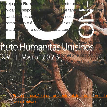
Igreja para
Romero
era precisamente uma Igreja pobre e p
a vida”. O bispo salvadorenho disse também que “o
Papa
abandonemos esse sonho, porque nos ‘esfriamos’ em rela
acomodando e é preciso recuperar essa utopia de
dom R
alma de mártir, o que não é uma coisa de todos os dias”.
Sobre a santificação de
Romero
, o bispo
Rosa Chávez
af
Francisco
“tocamos amplamente este tema e ele estava m
futuro santo”. Acrescentou que
Romero
“é como o ícone 
pastor e uma Igreja como ele sonha”. E, embora “ainda nã
canonização, podemos dizer que tudo está indo bem e que
esperança de fazê-la”.
Leia mais
"Esta nomeação é um presente totalmente imerecido
Rosa Chávez