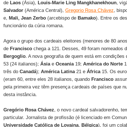
de
Laos
(Ásia),
Louis-Marie Ling Mangkhanekhoun
, vig
Salvador
(América Central),
Gregorio Rosa Chávez
, bisp
e,
Mali,
Jean Zerbo
(arcebispo de
Bamako
). Entre os d
funcionário da cúria romana.
Agora o grupo dos cardeais eleitores (menores de 80 ano
de
Francisco
chega a 121. Desses, 49 foram nomeados d
Bergoglio
. A nova geografia de quem está em condições 
53 (24 italianos);
Ásia
e
Oceania
19;
América do Norte
1
três do
Canadá
);
América
Latina
21 e
África
15. Os euro
(eram 60, entre eles 28 italianos, quando
Francisco
assum
pela primeira vez têm presença cardeais de países que n
desta instância.
Gregório Rosa Chávez
, o novo cardeal salvadorenho, te
particular. Jornalista de profissão (é licenciado em Comun
Universidade Católica de Lovaina
,
Bélgica
), foi um col