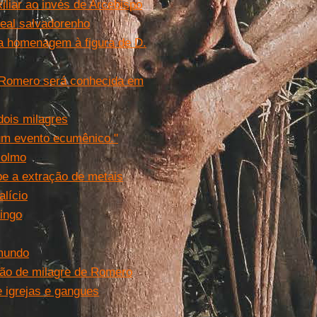
liar ao invés de Arcebispo
deal salvadorenho
ma homenagem à figura de D.
r Romero será conhecida em
ois milagres
 um evento ecumênico."
colmo
íbe a extração de metais
alício
ingo
 mundo
ação de milagre de Romero
e igrejas e gangues