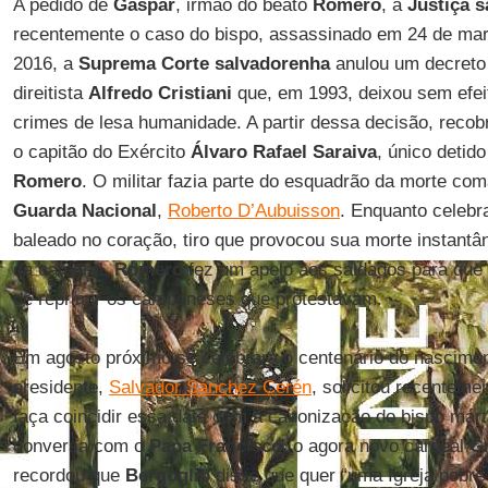
A pedido de
Gaspar
, irmão do beato
Romero
, a
Justiça 
recentemente o caso do bispo, assassinado em 24 de mar
2016, a
Suprema Corte
salvadorenha
anulou um decreto 
direitista
Alfredo Cristiani
que, em 1993, deixou sem efei
crimes de lesa humanidade. A partir dessa decisão, recobr
o capitão do Exército
Álvaro Rafael Saraiva
, único detid
Romero
. O militar fazia parte do esquadrão da morte co
Guarda Nacional
,
Roberto D’Aubuisson
. Enquanto celebra
baleado no coração, tiro que provocou sua morte instantân
da catedral,
Romero
fez um apelo aos saldados para qu
de reprimir os camponeses que protestavam.
Em agosto próximo se celebrará o centenário do nascime
presidente,
Salvador Sánchez Cerén
, solicitou recenteme
faça coincidir essa data com a canonização do bispo már
conversa com o
Papa Francisco
, o agora novo cardeal
G
recordou que
Bergoglio
disse que quer “uma Igreja pobre