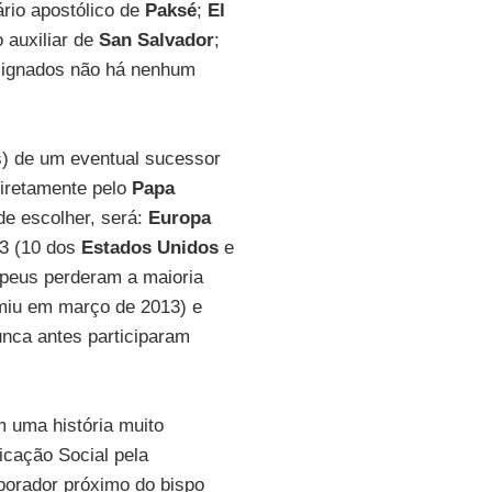
ário apostólico de
Paksé
;
El
o auxiliar de
San Salvador
;
esignados não há nenhum
s) de um eventual sucessor
iretamente pelo
Papa
de escolher, será:
Europa
3 (10 dos
Estados Unidos
e
peus perderam a maioria
iu em março de 2013) e
unca antes participaram
m uma história muito
icação Social pela
aborador próximo do bispo