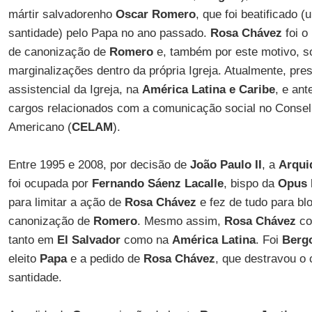
mártir salvadorenho
Oscar Romero
, que foi beatificado 
santidade) pelo Papa no ano passado.
Rosa Chávez
foi o
de canonização de
Romero
e, também por este motivo, s
marginalizações dentro da própria Igreja. Atualmente, pre
assistencial da Igreja, na
América Latina e Caribe
, e an
cargos relacionados com a comunicação social no Consel
Americano (
CELAM
).
Entre 1995 e 2008, por decisão de
João Paulo II
, a
Arqui
foi ocupada por
Fernando Sáenz Lacalle
, bispo da
Opus 
para limitar a ação de
Rosa Chávez
e fez de tudo para bl
canonização de
Romero
. Mesmo assim,
Rosa Chávez
co
tanto em
El Salvador
como na
América
Latina
. Foi
Berg
eleito
Papa
e a pedido de
Rosa Chávez
, que destravou o 
santidade.