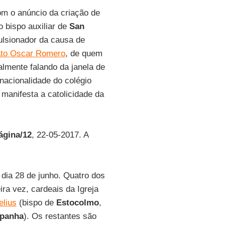
m o anúncio da criação de
o bispo auxiliar de
San
ulsionador da causa de
to Oscar Romero
, de quem
lmente falando da janela de
nacionalidade do colégio
 manifesta a catolicidade da
ágina/12
, 22-05-2017. A
dia 28 de junho. Quatro dos
ra vez, cardeais da Igreja
elius
(bispo de
Estocolmo
,
panha
). Os restantes são