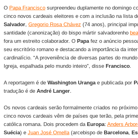
O
Papa Francisco
surpreendeu duplamente no domingo co
cinco novos cardeais eleitores e com a inclusão na lista d
Salvador
,
Gregorio Rosa Chávez
(74 anos), principal imp
santidade (canonização) do bispo mártir salvadorenho
bea
fora um estreito colaborador. O
Papa
fez o anúncio pessoa
seu escritório romano e destacando a importância da inter
cardinalício. “A proveniência de diversas partes do mundo
Igreja, espalhada pelo mundo inteiro”, disse
Francisco
.
A reportagem é de
Washington Uranga
e publicada por
P
tradução é de
André Langer
.
Os novos cardeais serão formalmente criados no próximo 
cinco novos cardeais vêm de países que terão, pela primei
católica romana. Dois procedem da
Europa
:
Anders Arbor
Suécia
) e
Juan José Omella
(arcebispo de
Barcelona
,
Es