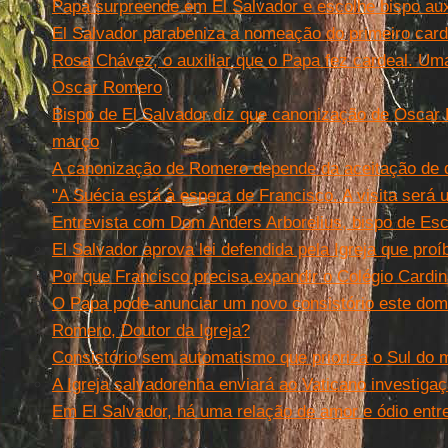
Papa surpreende em El Salvador e escolhe bispo auxi
El Salvador parabeniza a nomeação do primeiro car
Rosa Chávez, o auxiliar que o Papa fez cardeal. U
Oscar Romero
Bispo de El Salvador diz que canonização de Osca
março
A canonização de Romero depende da aceitação de d
"A Suécia está à espera de Francisco. A visita será
Entrevista com Dom Anders Arborelius, bispo de Es
El Salvador aprova lei defendida pela Igreja que pro
Por que Francisco precisa expandir o Colégio Cardin
O Papa pode anunciar um novo consistório este dom
Romero, Doutor da Igreja?
Consistório sem automatismo que prioriza o Sul do
A Igreja salvadorenha enviará ao Vaticano investig
Em El Salvador, há uma relação de amor e ódio entr