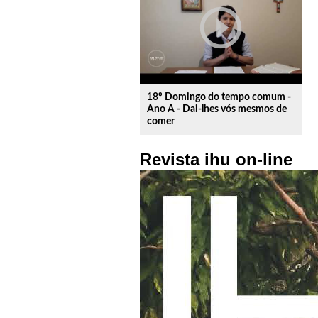
play_circle_outline
18º Domingo do tempo comum -
Ano A - Dai-lhes vós mesmos de
comer
Revista ihu on-line