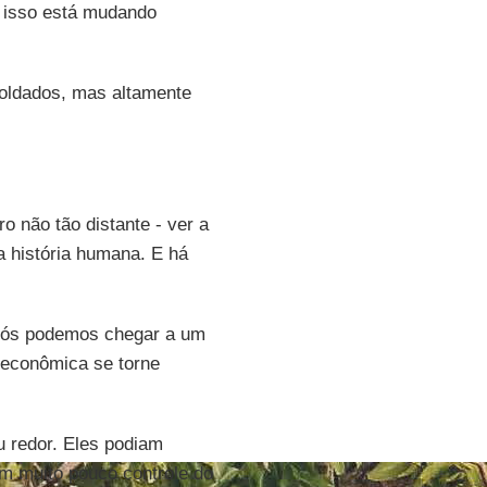
 isso está mudando
oldados, mas altamente
 não tão distante - ver a
a história humana. E há
 nós podemos chegar a um
e econômica se torne
 redor. Eles podiam
ham muito pouco controle do