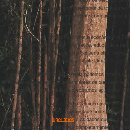
Agora, avance 30 anos no tempo. Todos os veículos cond
corporação controla o algoritmo que comanda todo o merc
poder econômico e político previamente compartilhado por
mãos de uma única corporação.
Depois que você perde sua importância econômica, o Es
pouco do incentivo de investir em saúde, educação e bem-
dependeria da boa vontade de uma pequena elite. Talvez 
tempo de de crise - como uma catástrofe climática -, seria 
Tecnologia não é determinista. Ainda podemos fazer algo p
Mas acho que deveríamos estar cientes de que descrevo 
gostamos dessa possibilidade, precisamos agir antes que 
Existe mais um passo possível no caminho rumo à desig
inimaginável. A curto prazo, a autoridade pode se centra
detenha e controle os
algoritmos
e os dados que os alimen
a autoridade poderá se transferir completamente dos hum