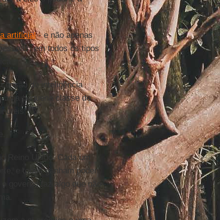
a artificial
- e não apenas
 pessoas, em todos os tipos
ica.
ensão de inteligência
em uma pequena classe de
núteis".
e.
 no Reino Unido. Cada um
rte, e todos ganham poder
e o governo faz algo que não
ema.