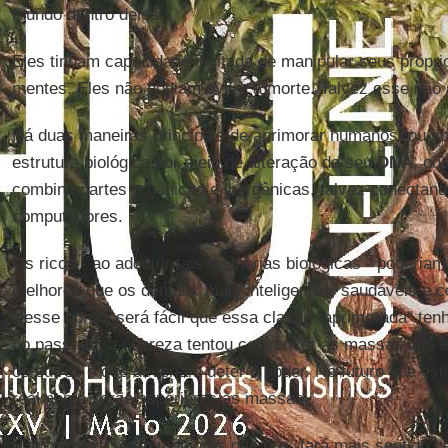
mundo dentro deles.
Eles tinham capacidade limitada de manipular seus própri
mentes. Eles não podiam evitar a morte. Talvez esse não
Há duas maneiras principais de aprimorar humanos: ou vo
estrutura biológica por meio de alteração de seu
DNA
, ou 
combina partes orgânicas e inorgânicas, talvez conectand
computadores.
Os ricos - ao adquirir tais melhorias biológicas - poderiam
melhores que os demais: mais inteligentes, saudáveis e 
Nesse ponto, será fácil que essa classe "aprimorada" ten
no passado, a nobreza tentou convencer as massas que e
os outros e que deveriam deter o poder. No futuro que es
realmente serão superiores às massas.
E como eles serão melhores que nós, fará mais sentido ce