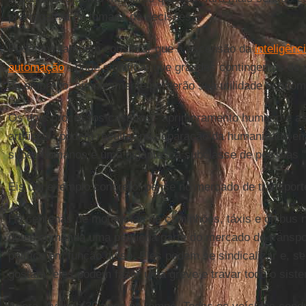
prerrogativa de tomada de decisões.
Podemos também constatar que a ascensão da
inteligênci
automação
- pode significar que grandes contingentes de
de emprego, simplesmente perderão sua utilidade econôm
Os dois processos casados - aprimoramento humano e asc
artificial - podem resultar na separação da humanidade 
super-humanos e uma gigantesca subclasse de pessoas "i
Eis um exemplo concreto: pense no mercado de transport
Há centenas de motoristas de caminhões, táxis e ônibus
deles comanda uma pequena parte do mercado de transpo
político em função disso. Eles podem se sindicalizar e, s
gostam, eles podem fazer uma greve e travar todo o sist