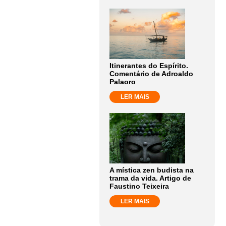
Itinerantes do Espírito.
Comentário de Adroaldo
Palaoro
LER MAIS
A mística zen budista na
trama da vida. Artigo de
Faustino Teixeira
LER MAIS