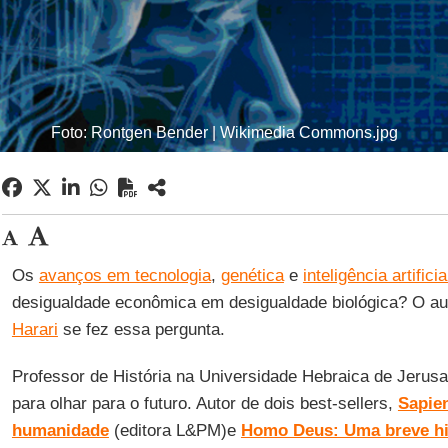
Foto: Rontgen Bender | Wikimedia Commons.jpg
Os
avanços em tecnologia
,
genética
e
inteligência artificia
desigualdade econômica em desigualdade biológica? O aut
Harari
se fez essa pergunta.
Professor de História na Universidade Hebraica de Jerus
para olhar para o futuro. Autor de dois best-sellers,
Sapien
humanidade
(editora L&PM)e
Homo Deus: Uma breve hi