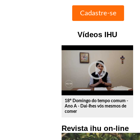
Vídeos IHU
play_circle_outline
18º Domingo do tempo comum -
Ano A - Dai-lhes vós mesmos de
comer
Revista ihu on-line