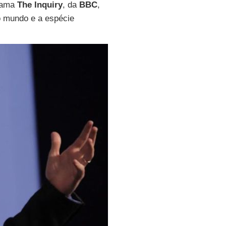
grama
The Inquiry
, da
BBC
,
 o mundo e a espécie