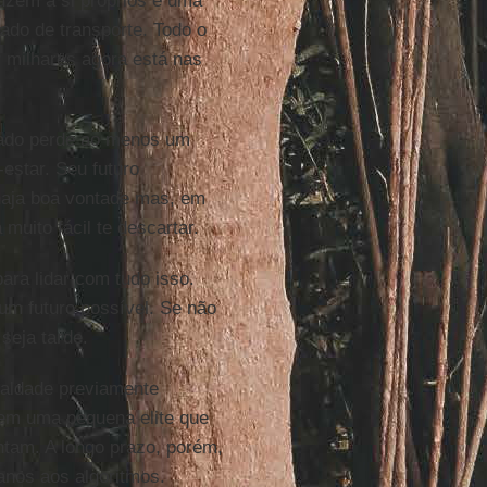
uzem a si próprios e uma
ado de transporte. Todo o
 milhares agora está nas
tado perde ao menos um
estar. Seu futuro
haja boa vontade mas, em
muito fácil te descartar.
ara lidar com tudo isso.
um futuro possível. Se não
seja tarde.
ualdade previamente
r em uma pequena elite que
tam. A longo prazo, porém,
anos aos algoritmos.