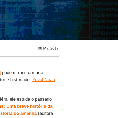
08 Mai 2017
l
podem transformar a
or e historiador
Yuval Noah
além, ele estuda o passado
s: Uma breve história da
stória do amanhã
(editora