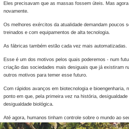
Eles precisavam que as massas fossem úteis. Mas agora
novamente.
Os melhores exércitos da atualidade demandam poucos s
treinados e com equipamentos de alta tecnologia.
As fábricas também estão cada vez mais automatizadas.
Esse é um dos motivos pelos quais poderemos - num futuro
criação das sociedades mais desiguais que já existiram n
outros motivos para temer esse futuro.
Com rápidos avanços em biotecnologia e bioengenharia,
ponto em que, pela primeira vez na história, desigualdad
desigualdade biológica.
Até agora, humanos tinham controle sobre o mundo ao seu
controlar rios, florestas, animais e plantas. Mas eles tin