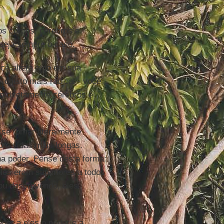
os corpos, cérebros e
 seja sempre o caso.
cê altera algo em sua
- o jeito mais radical - você
o diretamente cérebros e
 se tornar literalmente
com vidas mais longas.
ha poder. Pense desta forma:
les eram superiores a todos
tou descrevendo, eles
der a eles o poder e a