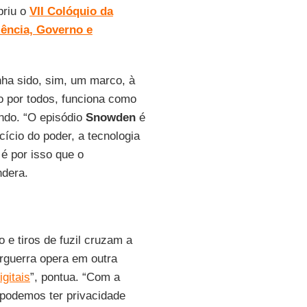
briu o
VII Colóquio da
lência, Governo e
nha sido, sim, um marco, à
o por todos, funciona como
ndo. “O episódio
Snowden
é
cício do poder, a tecnologia
 é por isso que o
ndera.
 e tiros de fuzil cruzam a
rguerra opera em outra
igitais
”, pontua. “Com a
 podemos ter privacidade