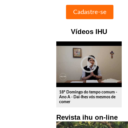
Vídeos IHU
play_circle_outline
18º Domingo do tempo comum -
Ano A - Dai-lhes vós mesmos de
comer
Revista ihu on-line