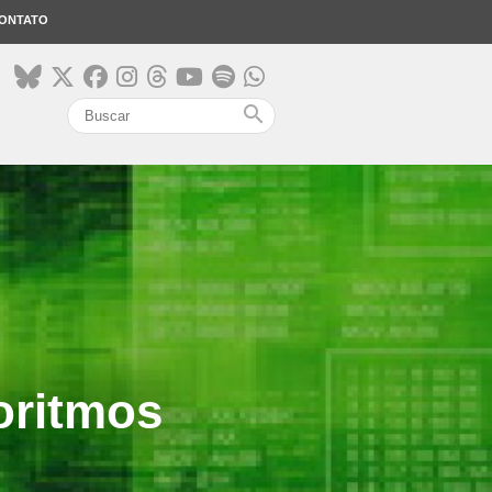
ONTATO
search
oritmos