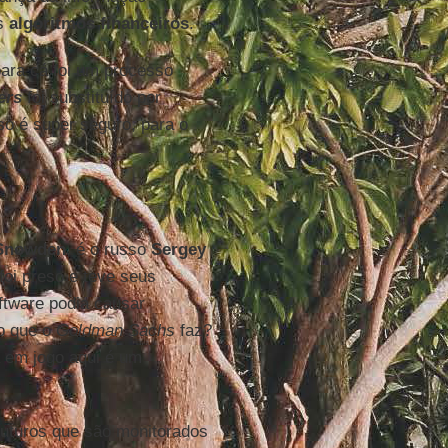
os
algoritmos financeiros
.
ara cá foi um processo
ers
foi substituído por
sso é super seguro, para o
Snowden
, é o russo
Sergey
foi preso e teve seus
tware podia causar
 o que o
Goldman Sachs
faz?
 em jogo aqui é um
 futuros que são monitorados