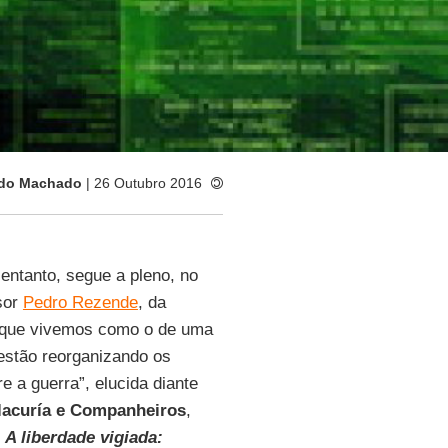
rdo Machado
| 26 Outubro 2016
 entanto, segue a pleno, no
sor
Pedro Rezende
, da
 que vivemos como o de uma
 estão reorganizando os
 a guerra”, elucida diante
llacuría e Companheiros
,
,
A liberdade vigiada: