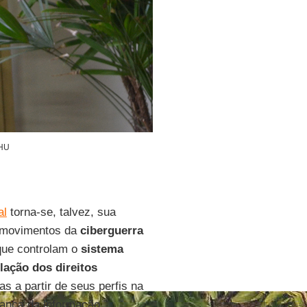
IHU
al
torna-se, talvez, sua
os movimentos da
ciberguerra
que controlam o
sistema
lação dos direitos
s a partir de seus perfis na
rança da informação