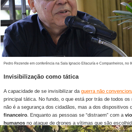
Pedro Rezende em conferência na Sala Ignacio Ellacuría e Companheiros, no 
Invisibilização como tática
A capacidade de se invisibilizar da
guerra não convencion
principal tática. No fundo, o que está por trás de todos 
não é a segurança dos cidadãos, mas a dos dispositivos 
financeiro
. Enquanto as pessoas se “distraem” com a
vio
humanos
no ataque de drones a vítimas que são escolhida
redes sociais, no caso paquistanês, os sistemas de segu