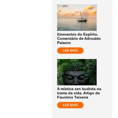
Itinerantes do Espírito.
Comentário de Adroaldo
Palaoro
LER MAIS
A mística zen budista na
trama da vida. Artigo de
Faustino Teixeira
LER MAIS