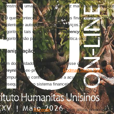
constroem uma blindagem cada vez mais indestrutível d
“O que aconteceu com as empresas financeiras de 2008 p
violento de automatização dos serviços. O papel dos
trad
algoritmos tais como o
High Frequency Trader – HFT
. I
algoritmo não para a economia”, critica o conferencista.
Manipulação de dados
Um dos soldados mais notórios nesse combate, além de
Aleynikov
, ex-programador do
Godman Sachs Bank
,
que 
computadores confiscados sob a acusação de que seu sof
desequilíbrios no sistema financeiro mundial. “Oras, mas
Não é a mesma coisa? Por que o banco pode? O que está
problema de direito autoral”, problematiza.
De acordo com
Rezende
, o preço dos ativos presentes e