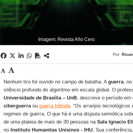
Imagem: Revista Año Cero
Por:
Rica
Nenhum tiro foi ouvido no campo de batalha. A
guerra
, no
silêncio profundo do algoritmo em escala global. O profes
Universidade de Brasília – UnB
, descreve o período em
ciberguerra
ou
guerra híbrida
. “Os arranjos tecnológicos
regimes de guerra. O que há é uma disputa semiótica sobre
de uma plateia de mais de 30 pessoas na
Sala Ignacio E
no
Instituto Humanitas Unisinos - IHU
. Sua conferência