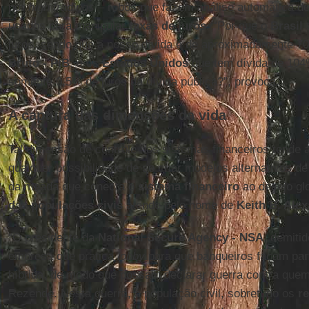
por
high tradings
– robôs que fazem análise automática de 
usados para manipular
taxas de juros
. “Por que o
Brasil
t
juros, sendo que a nosso dívida é de aproximadamente 
Bruto - PIB
, e os
Estados Unidos
que tem dívida de 104
somente 0,5% de juros da dívida pública?”, provoca.
A captura das dimensões da vida
Tal dimensão de controle nos sistemas financeiros tende a 
qualquer possibilidade de se criar modelos alternativos de
da meada que conecta o
sistema financeiro
ao desejo gl
das populações civis
atende pelo nome de
Keith B. Ale
“O presidente da
National Secure Agency - NSA
, demiti
empresa que pratica
lobby
para que banqueiros façam par
híbrida, de modo que possam declarar guerra contra quem
Rezende. Nesta guerra, a população civil, sobretudo os
r