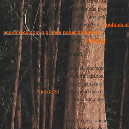
forçados
, são acossados de todos os lados, seja pela pr
mundial sobre as grandes corporações que produzem ali
bens essenciais como água e comida, seja pela ação dos
estatais - alfândega ou forças armadas. “É o
triunfo da a
econômico com o grande poder do Estado
, a saber, c
Fascismo. É assim que se implanta o
Hegemon
”, asseve
A guerra no quintal do Brasil
A guerra pelo controle micropolitco da sociedade civil no 
da tentativa de obrigar imigrantes e refugiados a fazerem
que possam receber parcos auxílios para que não morra
estendida para
Agenda 30
. Combinando um registro biomét
que começa voluntário e vai ser tornando coercitivo, sobr
explica.
No Brasil, sem disparar um único tiro, os tanques estaci
Isso porque como nosso sistema eleitoral exige a obrigat