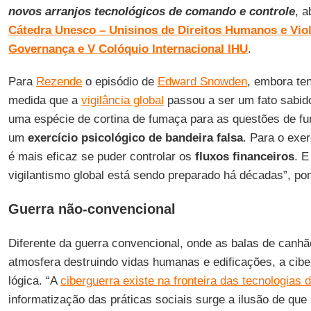
novos arranjos tecnológicos de comando e controle
, a
Cátedra Unesco – Unisinos de Direitos Humanos e Vio
Governança e V Colóquio Internacional IHU
.
Para
Rezende
o episódio de
Edward Snowden
, embora te
medida que a
vigilância global
passou a ser um fato sabid
uma espécie de cortina de fumaça para as questões de fu
um
exercício psicológico de bandeira falsa
. Para o exer
é mais eficaz se puder controlar os
fluxos financeiros
. E
vigilantismo global está sendo preparado há décadas”, po
Guerra não-convencional
Diferente da guerra convencional, onde as balas de canhão
atmosfera destruindo vidas humanas e edificações, a cibe
lógica. “A
ciberguerra existe na fronteira das tecnologias d
informatização das práticas sociais surge a ilusão de que