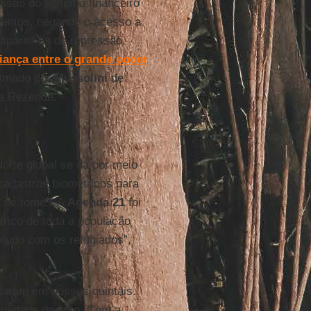
essão do sistema financeiro
mentos, negando o acesso a
 aparelhos de repressão
liança entre o grande poder
hamado por
Mussolini
de
ra Rezende.
Norte global se dá por meio
 cadastros biométricos para
m de fome. “A
Agenda 21
foi
rico de toda a população
etudo com os refugiados”,
onaram em nossos quintais.
oriedade do voto. Com a