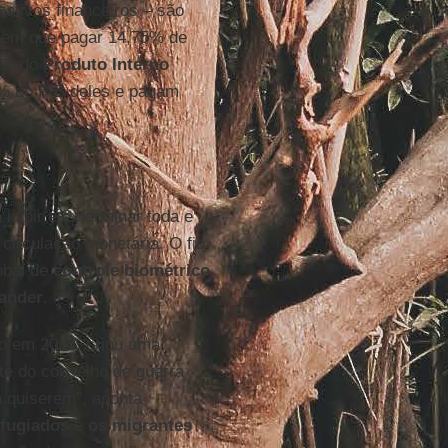
ativos financeiros – são
em que pagar 14,75% de
70% do
Produto Interno
% do PIB deles e pagam
inibir e exterminar toda e
 circulação monetária. O fio
obal de
controle biométrico
xander
.
do em 2014, criou uma
te do conselho de guerra
 quiserem”, aponta
efugiados
e
os migrantes