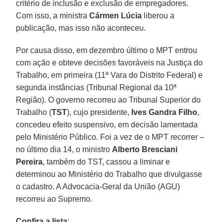
critério de inclusão e exclusão de empregadores.
Com isso, a ministra
Cármen Lúcia
liberou a
publicação, mas isso não aconteceu.
Por causa disso, em dezembro último o MPT entrou
com ação e obteve decisões favoráveis na Justiça do
Trabalho, em primeira (11ª Vara do Distrito Federal) e
segunda instâncias (Tribunal Regional da 10ª
Região). O governo recorreu ao Tribunal Superior do
Trabalho (
TST
), cujo presidente,
Ives Gandra Filho
,
concedeu efeito suspensivo, em decisão lamentada
pelo Ministério Público. Foi a vez de o MPT recorrer –
no último dia 14, o ministro
Alberto Bresciani
Pereira
, também do TST, cassou a liminar e
determinou ao Ministério do Trabalho que divulgasse
o cadastro. A Advocacia-Geral da União (AGU)
recorreu ao Supremo.
Confira a lista
: