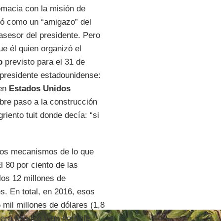
omacia con la misión de
ntó como un “amigazo” del
asesor del presidente. Pero
ue él quien organizó el
p
previsto para el 31 de
 presidente estadounidense:
en
Estados Unidos
abre paso a la construcción
iento tuit donde decía: “si
os mecanismos de lo que
l 80 por ciento de las
los 12 millones de
s. En total, en 2016, esos
mil millones de dólares (1,8
para México y un horrible