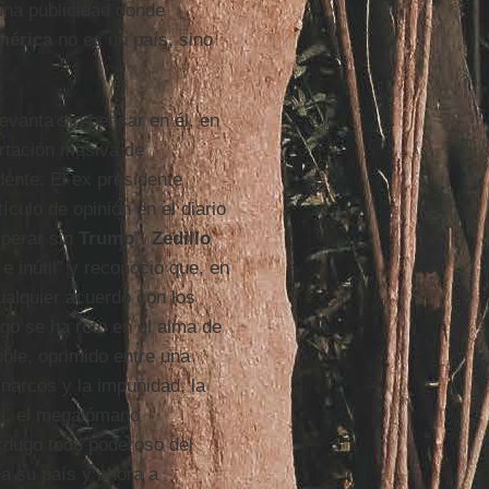
na publicidad donde
mérica
no es un país, sino
evanta sin pensar en él, en
rtación masiva de
ente. El ex presidente
ículo de opinión en el diario
perar sin
Trump
”.
Zedillo
e inútil” y reconoció que, en
cualquier acuerdo con los
lgo se ha roto en el alma de
ble, oprimido entre una
s narcos y la impunidad, la
ra, el megalómano
rdugo todo poderoso del
 a su país y ahora a