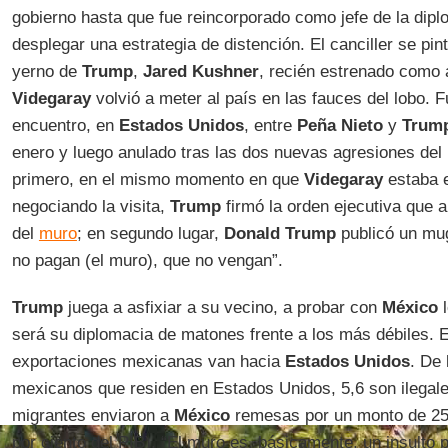
gobierno hasta que fue reincorporado como jefe de la dipl
desplegar una estrategia de distención. El canciller se pi
yerno de
Trump
,
Jared Kushner
, recién estrenado como 
Videgaray
volvió a meter al país en las fauces del lobo. F
encuentro, en
Estados Unidos
, entre
Peña Nieto
y
Trum
enero y luego anulado tras las dos nuevas agresiones del
primero, en el mismo momento en que
Videgaray
estaba 
negociando la visita,
Trump
firmó la orden ejecutiva que 
del
muro
; en segundo lugar,
Donald Trump
publicó un mugr
no pagan (el muro), que no vengan”.
Trump
juega a asfixiar a su vecino, a probar con
México
l
será su diplomacia de matones frente a los más débiles. E
exportaciones mexicanas van hacia
Estados Unidos
. De 
mexicanos que residen en Estados Unidos, 5,6 son ilegale
migrantes enviaron a
México
remesas por un monto de 25 
por ciento del PIB). “El muro es, básicamente, un insulto 