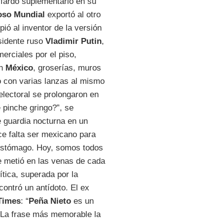
fardo suplementario en su
oso Mundial
exportó al otro
opió al inventor de la versión
sidente ruso
Vladimir Putin
,
erciales por el piso,
en
México
, groserías, muros
o con varias lanzas al mismo
lectoral se prolongaron en
 pinche gringo?”, se
e guardia nocturna en un
ce falta ser mexicano para
estómago. Hoy, somos todos
 metió en las venas de cada
tica, superada por la
contró un antídoto. El ex
Times
: “
Peña Nieto
es un
. La frase más memorable la