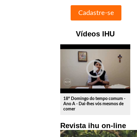
Vídeos IHU
play_circle_outline
18º Domingo do tempo comum -
Ano A - Dai-lhes vós mesmos de
comer
Revista ihu on-line