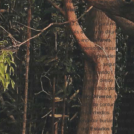
ensañamiento, el racismo, el odio y la declaración de guerr
acompañan”, dice
Matías Urriate
, un profesor de matemá
La sociedad busca y manifiesta su unidad para responder
marqués. Unas 40 radios del país decidieron difundir al un
tarde una canción del grupo mexicano
Caifanes
, “Aquí no
#to2unidos
convocó a millones de personas a sumarse a 
pacífico contra un analfabeto que ganó la presidencia de l
ha hecho de
México
su “enemigo nacional”, según escribe 
Universal
. La canción dice:” Sigues caminando / sobre vie
fuerzas / que jamás entenderás / Y vienes desde allá / don
hay calor / donde la sangre nunca se sacrifico por un amor
coordinador de la radio
RMX
,
Gonzalo Oliveros
, explicó 
mismo tiempo “un mensaje de unidad y de contundencia”. 
habían iniciado la contraofensiva en los medios. La cerv
marcas le pusieron a
Trump
un prendedor burlándose de 
“Make America Great Again” (Haz que
Estados Unidos
vu