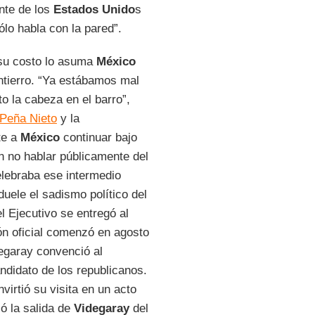
nte de los
Estados Unido
s
lo habla con la pared”.
 su costo lo asuma
México
ntierro. “Ya estábamos mal
 la cabeza en el barro”,
Peña Nieto
y la
te a
México
continuar bajo
n no hablar públicamente del
elebraba ese intermedio
duele el sadismo político del
l Ejecutivo se entregó al
ón oficial comenzó en agosto
egaray convenció al
ndidato de los republicanos.
nvirtió su visita en un acto
zó la salida de
Videgaray
del