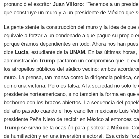
pronunció el escritor
Juan Villoro
: “Tenemos a un preside
que construye un muro y a un presidente de México que só
La gente siente la construcción del muro y la idea de que
equivale a forzar a un condenado a que pague su propio e
porque éramos dependientes en todo. Ahora nos han puesto
dice
Lucia
, estudiante de la
UNAM
. En las últimas horas,
administración
Trump
pactaron un compromiso que le evi
los atropellos públicos del sádico vecino: ambos acordaro
muro. La prensa, tan mansa como la dirigencia política, c
como una victoria. Pero es falsa. A la sociedad no sólo le 
presidente norteamericano, sino también la forma en que e
bochorno con los brazos abiertos. La secuencia del papel
del año pasado cuando el hoy canciller mexicano Luis Vid
presidente Peña Nieto de recibir en México al entonces ca
Trump
se sirvió de la ocasión para pisotear a
México
. Co
de humillación y en una inversión electoral. Esa crisis for