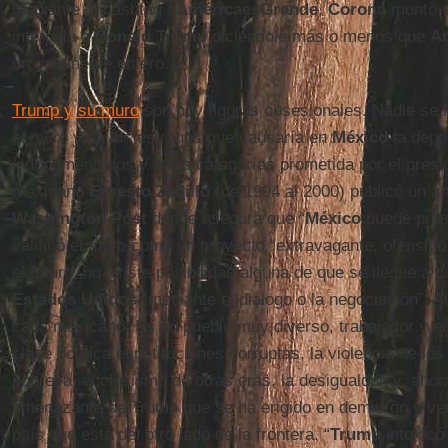
Mediante el hashtag
#AméricaesGrande
,
Corona
montó u
interpela a
Donald Trump
diciéndole más o menos que
A
un continente entero.
Trump y su muro
son hoy figuras obsesionales. Nadie se l
el muro y en los estragos que causaría en
México
la depo
indocumentados y otras categorías prometida por el presid
mexicano
Ernesto Zedillo
(de 1994 al 2000) publicó un art
Washington Post
donde asegura que “
México
puede pros
calificó el muro como un proyecto “extravagante, ofensivo 
el futuro, no existe posibilidad alguna de que se llegue a 
Estados Unidos
“mediante el dialogo o la negociación”. A
cada mexicano. Es un pueblo muy diverso, trabajador y no
clase política e instituciones corruptas, la violencia de lo
pobreza, el clasismo de otras eras, la desigualdad y, aho
amenazante de Trump que se ha erigido en demiurgo y ve
país que está del otro lado de la frontera. “
Trump
intoxicó