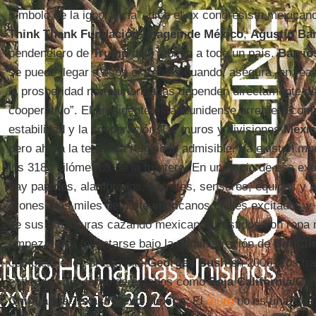
símbolo de la ignorancia”, dice el ex congresista mexican
Think Thank Fundación Imagen de México
,
Agustín Ba
pendenciero de
Trump
dejó atónito a todo un país.
Barri
se puede llegar a esos extremos cuando, asegura, en reali
la prosperidad norteamericanas dependen directamente d
cooperativo”. El presidente estadounidense arremete contr
estabilidad y la cooperación. De muros y divisiones
Méxi
pero ahora la temática rebasó lo admisible. Ya existen mu
los 3180 kilómetros de la frontera. En un tercio de esa ex
hay paredes, alambrados, barrotes, sensores, equipos y pa
drones más miles de norteamericanos civiles excitados y
de sus amarguras cazando mexicanos vestidos con ropa m
empezaron a levantarse bajo la administración de
Bill Cli
completó el ex presidente
Georges Bush
en 2006. Los tr
extienden a lo largo de estados como
Baja California/Cal
Chihuahua/Texas/Nuevo México
. El
muro
no es una idea 