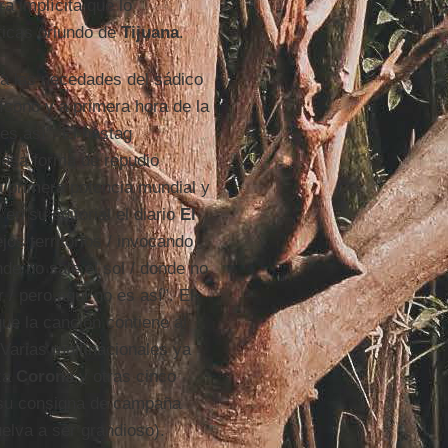
a implícita que lo
ticas oriundo de
Tijuana
.
 a las necedades del sádico
ísono y a primera hora de la
 es así”. El hastag
esa forma de repudio
a primera potencia mundial y
en su editorial el diario
El
jos territorios / invocando
de no sale el sol / donde no
 / pero aquí no es así”. El
que la canción contiene al
Varias multinacionales ya
eza
Corona
y otras cinco
su consigna de campaña
elva a ser grandioso).