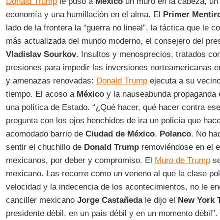
Donald Trump
le puso a
México
un muro en la cabeza, un 
economía y una humillación en el alma. El
Primer Mentir
lado de la frontera la “guerra no lineal”, la táctica que le c
más actualizada del mundo moderno, el consejero del pre
Vladislav Sourkov
. Insultos y menosprecios, tratados com
presiones para impedir las inversiones norteamericanas 
y amenazas renovadas:
Donald Trump
ejecuta a su vecin
tiempo. El acoso a
México
y la nauseabunda propaganda e
una política de Estado. “¿Qué hacer, qué hacer contra ese
pregunta con los ojos henchidos de ira un policía que hac
acomodado barrio de
Ciudad de México
,
Polanco
. No ha
sentir el chuchillo de
Donald Trump
removiéndose en el 
mexicanos, por deber y compromiso. El
Muro de Trump
se
mexicano. Las recorre como un veneno al que la clase polí
velocidad y la indecencia de los acontecimientos, no le en
canciller mexicano
Jorge Castañeda
le dijo el
New York 
presidente débil, en un país débil y en un momento débil”