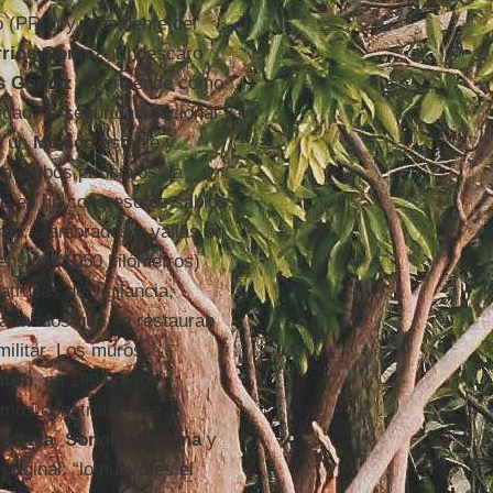
o (PRD) y presidente del
rrios Gómez
. El descaro
os Gómez
no entiende cómo
dad “la seguridad nacional y
e un
México
estable y
a ambos principios: la
co
es un congreso de sabios,
ros, alambrados y vallas en
tensión (1050 kilómetros)
trullas de vigilancia,
 armados que se restauran
ilitar. Los muros
nton
, en 1994, y los
amos construidos se
ifornia
,
Sonora/Arizona
y
original: “lo nuevo es el