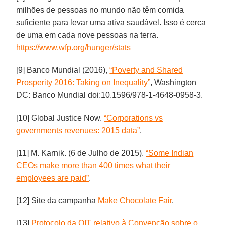
milhões de pessoas no mundo não têm comida
suficiente para levar uma ativa saudável. Isso é cerca
de uma em cada nove pessoas na terra.
https://www.wfp.org/hunger/stats
[9] Banco Mundial (2016),
“Poverty and Shared
Prosperity 2016: Taking on Inequality”
, Washington
DC: Banco Mundial doi:10.1596/978-1-4648-0958-3.
[10] Global Justice Now.
“Corporations vs
governments revenues: 2015 data”
.
[11] M. Karnik. (6 de Julho de 2015).
“Some Indian
CEOs make more than 400 times what their
employees are paid”
.
[12] Site da campanha
Make Chocolate Fair
.
[13]
Protocolo da OIT relativo à Convenção sobre o