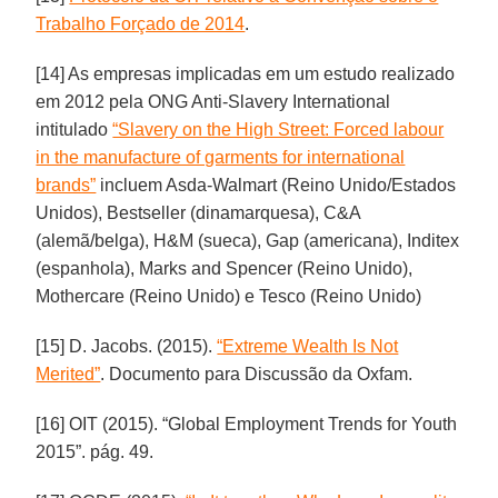
Trabalho Forçado de 2014
.
[14] As empresas implicadas em um estudo realizado
em 2012 pela ONG Anti-Slavery International
intitulado
“Slavery on the High Street: Forced labour
in the manufacture of garments for international
brands”
incluem Asda-Walmart (Reino Unido/Estados
Unidos), Bestseller (dinamarquesa), C&A
(alemã/belga), H&M (sueca), Gap (americana), Inditex
(espanhola), Marks and Spencer (Reino Unido),
Mothercare (Reino Unido) e Tesco (Reino Unido)
[15] D. Jacobs. (2015).
“Extreme Wealth Is Not
Merited”
. Documento para Discussão da Oxfam.
[16] OIT (2015). “Global Employment Trends for Youth
2015”. pág. 49.