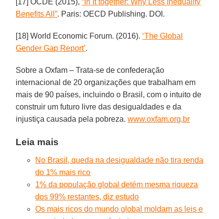
[17] OCDE (2015),
“In It together: Why Less Inequality
Benefits All”
. Paris: OECD Publishing. DOI.
[18] World Economic Forum. (2016).
‘The Global
Gender Gap Report’
.
Sobre a Oxfam – Trata-se de confederação
internacional de 20 organizações que trabalham em
mais de 90 países, incluindo o Brasil, com o intuito de
construir um futuro livre das desigualdades e da
injustiça causada pela pobreza.
www.oxfam.org.br
Leia mais
No Brasil, queda na desigualdade não tira renda
do 1% mais rico
1% da população global detém mesma riqueza
dos 99% restantes, diz estudo
Os mais ricos do mundo global moldam as leis e