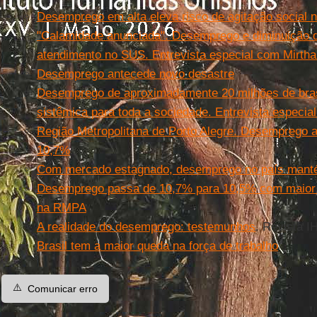
Desemprego em alta eleva risco de agitação social n
"Calamidade anunciada". Desemprego e diminuição
atendimento no SUS. Entrevista especial com Mirth
Desemprego antecede novo desastre
Desemprego de aproximadamente 20 milhões de bras
sistêmica para toda a sociedade. Entrevista especi
Região Metropolitana de Porto Alegre. Desemprego 
10,7%
Com mercado estagnado, desemprego no país manté
Desemprego passa de 10,7% para 10,5% com maior n
na RMPA
A realidade do desemprego: testemunhos
. Revista I
Brasil tem a maior queda na força de trabalho
⚠️
Comunicar erro