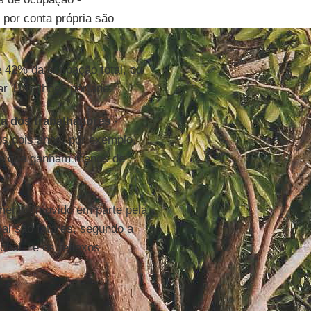
 por conta própria são
e 42% da ocupação total, ou
r 11 milhões por ano.
a dos trabalhadores
-
s dois anos, por exemplo,
es que ganham menos de
imento (movido em parte pela
al são fatores, segundo a
obal - e os reflexos