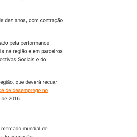
de dez anos, com contração
vado pela performance
ís na região e em parceiros
pectivas Sociais e do
egião, que deverá recuar
ice de desemprego no
 de 2016.
o mercado mundial de
s de ocupação -