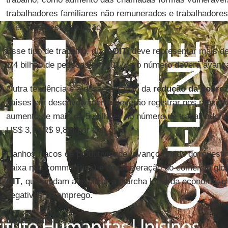
trabalhadores familiares não remunerados e trabalhadores
exemplos desta situação.
Esse tipo de trabalho, diz a
OIT
, deve representar mais d
1,4 bilhão de pessoas em 2017, e o número deverá avança
Outra tendência é a desaceleração da
redução da pobrez
países em desenvolvimento deverão registrar nos próximo
aumento de mais de 5 milhões no número de trabalhador
US$ 3,1 (R$ 9,84) por dia.
Ganhos fracos de produtividade, avanço tímido do invest
baixa nas commodities) e desaceleração do comércio glob
OIT
, que ajudam a explicar a marcha lenta da economia gl
negativos no emprego.
Leia mais