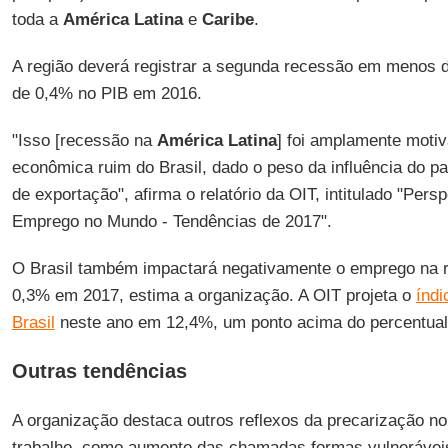
toda a
América Latina
e
Caribe
.
A região deverá registrar a segunda recessão em menos 
de 0,4% no PIB em 2016.
"Isso [recessão na
América Latina
] foi amplamente moti
econômica ruim do Brasil, dado o peso da influência do pa
de exportação", afirma o relatório da OIT, intitulado "Pers
Emprego no Mundo - Tendências de 2017".
O Brasil também impactará negativamente o emprego na r
0,3% em 2017, estima a organização. A OIT projeta o
índ
Brasil
neste ano em 12,4%, um ponto acima do percentual
Outras tendências
A organização destaca outros reflexos da precarização n
trabalho, como aumento das chamadas formas vulnerávei