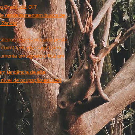
o Brasil, diz OIT
 de renda aumentam busca de
a Zenker
ileiros representa uma perda
al com Clemente Ganz Lúcio
aumenta em agosto e fica em
m tendência de alta
ível de ocupação em abril
HU On-Line, nº 225.