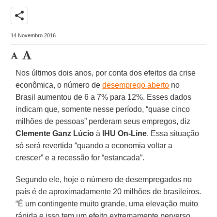
share
14 Novembro 2016
Nos últimos dois anos, por conta dos efeitos da crise
econômica, o número de
desemprego aberto
no
Brasil aumentou de 6 a 7% para 12%. Esses dados
indicam que, somente nesse período, “quase cinco
milhões de pessoas” perderam seus empregos, diz
Clemente Ganz Lúcio
à
IHU On-Line
. Essa situação
só será revertida “quando a economia voltar a
crescer” e a recessão for “estancada”.
Segundo ele, hoje o número de desempregados no
país é de aproximadamente 20 milhões de brasileiros.
“É um contingente muito grande, uma elevação muito
rápida e isso tem um efeito extremamente perverso