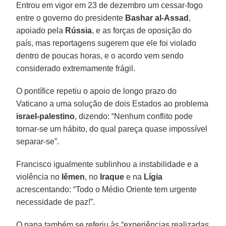
Entrou em vigor em 23 de dezembro um cessar-fogo
entre o governo do presidente
Bashar al-Assad
,
apoiado pela
Rússia
, e as forças de oposição do
país, mas reportagens sugerem que ele foi violado
dentro de poucas horas, e o acordo vem sendo
considerado extremamente frágil.
O pontífice repetiu o apoio de longo prazo do
Vaticano a uma solução de dois Estados ao problema
israel-palestino
, dizendo: “Nenhum conflito pode
tornar-se um hábito, do qual pareça quase impossível
separar-se”.
Francisco igualmente sublinhou a instabilidade e a
violência no
Iêmen
, no
Iraque
e na
Lígia
acrescentando: “Todo o Médio Oriente tem urgente
necessidade de paz!”.
O papa também se referiu às “experiências realizadas