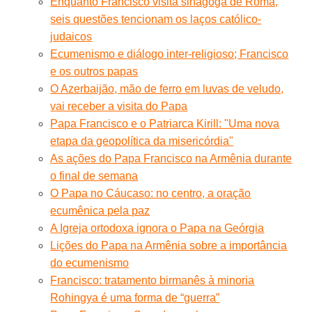
Enquanto Francisco visita sinagoga de Roma,
seis questões tencionam os laços católico-
judaicos
Ecumenismo e diálogo inter-religioso; Francisco
e os outros papas
O Azerbaijão, mão de ferro em luvas de veludo,
vai receber a visita do Papa
Papa Francisco e o Patriarca Kirill: "Uma nova
etapa da geopolítica da misericórdia"
As ações do Papa Francisco na Armênia durante
o final de semana
O Papa no Cáucaso: no centro, a oração
ecumênica pela paz
A Igreja ortodoxa ignora o Papa na Geórgia
Lições do Papa na Armênia sobre a importância
do ecumenismo
Francisco: tratamento birmanês à minoria
Rohingya é uma forma de “guerra”