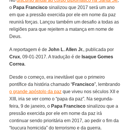
No
discurso anual ao corpo diplomático na Santa Sé
,
o
Papa Francisco
sinalizou que 2017 será um ano
em que a pressão exercida por ele em nome da paz
reunirá forças. Lançou também um desafio a todas as
religiões para que rejeitem a matança em nome de
Deus.
A reportagem é de
John L. Allen Jr.
, publicada por
Crux
, 09-01-2017. A tradução é de
Isaque Gomes
Correa
.
Desde o começo, era inevitável que o primeiro
pontífice da história chamado “
Francisco
”, lembrando
o grande apóstolo da paz
que viveu nos séculos XII e
XIII, iria se ver como o “papa da paz”. Na segunda-
feira, 9 de janeiro, o
Papa Francisco
sinalizou que a
pressão exercida por ele em nome da paz irá
continuar sendo prioritária em 2017, ao pedir o fim da
“loucura homicida” do terrorismo e da guerra.