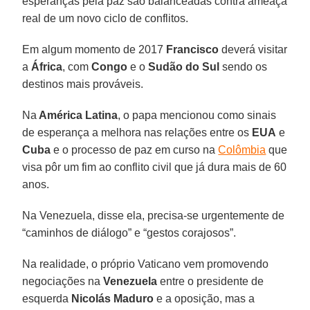
esperanças pela paz são balanceadas contra ameaça
real de um novo ciclo de conflitos.
Em algum momento de 2017
Francisco
deverá visitar
a
África
, com
Congo
e o
Sudão do Sul
sendo os
destinos mais prováveis.
Na
América Latina
, o papa mencionou como sinais
de esperança a melhora nas relações entre os
EUA
e
Cuba
e o processo de paz em curso na
Colômbia
que
visa pôr um fim ao conflito civil que já dura mais de 60
anos.
Na Venezuela, disse ela, precisa-se urgentemente de
“caminhos de diálogo” e “gestos corajosos”.
Na realidade, o próprio Vaticano vem promovendo
negociações na
Venezuela
entre o presidente de
esquerda
Nicolás Maduro
e a oposição, mas a