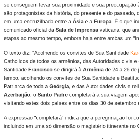
se conseguem levar sua proximidade e sua preocupação à
são protagonistas da história, do presente e do passado, d
em uma encruzilhada entre a
Ásia
e a
Europa
. É o que in
comunicado oficial da
Sala de Imprensa
vaticana, que an
etapas ao mesmo tempo, embora haja entre ambas um “int
O texto diz: “Acolhendo os convites de Sua Santidade
Kare
Catholicos de todos os armênios, das Autoridades civis e d
Santidade
Francisco
se dirigirá à
Armênia
de 24 a 26 de
tempo, acolhendo os convites de Sua Santidade e Beatit
Patriarca de toda a
Geórgia
, e das Autoridades civis e re
Azerbaijão
, o
Santo Padre
completará a sua viagem apos
visitando estes dois países entre os dias 30 de setembro 
A expressão “completará” indica que a peregrinação foi c
incluindo em uma só dimensão o magistério itinerante no