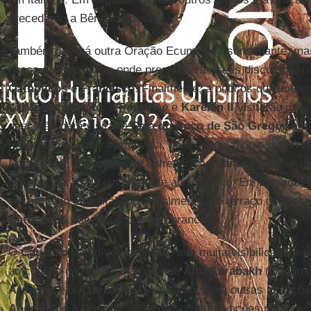
precederão a Bênção conjunta.
Também haverá outra Oração Ecumênica semelhante, ma
Praça da República, onde pronunciarão seus discursos, r
Catholicos
e
Francisco
. Finalmente, a poucos quilômetros
do
Monte Ararate
, o
Pontífice
e
Karekin II
visitarão junt
descerão para visitar a
Sala do Poço de São Gregório o
Francisco acenderá uma vela, para depois dirigir-se em p
Neste lugar, o
Catholicos
entregará ao
Santo Padre
um c
por sua vez, dará um presente ao Mosteiro. Em seguida, 
em armênio e em italiano. Finalmente, do terraço do “belv
Catholicos
irão soltar pombas brancas.
O
Cáucaso
, em nível midiático, tem muita visibilidade 
ao conflito na região chamada de
Alto Karabakh
(Nagorno
Armênia
e o
Azerbaijão
. Mas também há outras situaçõe
Abecácia
e a
Ossétia
, além de outras situações menores,