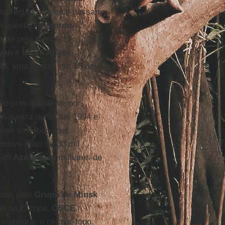
 na região pela qual passam
 a questão
Nagorno-
da de pelo menos 12
yan
e
Ilham Aliyev
,
NU
, uma trégua, em 16 de
do principalmente por
 guerra durou até 1994 e
gime soviético, que
 Houve mais de 30 mil
e do
Azerbaijão
milhares de
idas pelo
Grupo de Minsk
ão na Europa,
OSCE
,
a monitorar o cessar-fogo.