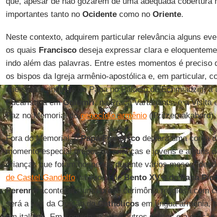
que, apesar de não gozarem de uma adequada cobertura m
importantes tanto no
Ocidente
como no
Oriente
.
Neste contexto, adquirem particular relevância alguns e
os quais
Francisco
deseja expressar clara e eloquenteme
indo além das palavras. Entre estes momentos é preciso
os bispos da Igreja armênio-apostólica e, em particular, 
que será o anfitrião do Papa no Palácio de Echmiadzin, a
Eucarística em
Guiumri
, na Praça Vartanants, e a Visit
Paz no Memorial do
genocídio armênio
(Tzitzernakaberd).
Fora do Memorial, o
Papa Francisco
deixará uma coroa de
momento especial grupos de crianças e jovens e alguns 
crianças que foram hóspedes durante vários meses, des
de Castel Gandolfo
na época de
Bento XV
e do
Papa Pio 
Perenne
acontecerá uma breve cerimônia religiosa com ca
será a vez da Oração do
Catholicos
em língua armênia, 
em italiano. Em seguida, haverá outros cantos e a oração