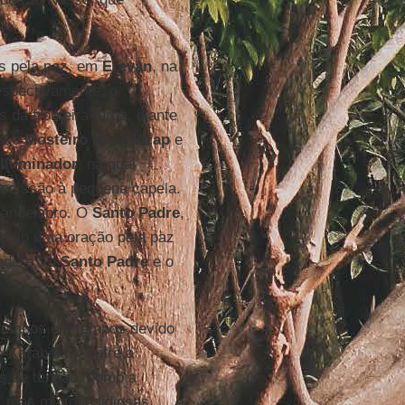
s pela paz, em
Erevan
, na
espectivamente, o
 da fronteira turca, diante
os o
Mosteiro Khor Virap
e
 Iluminador
, na qual
rocissão à pequena capela.
andelabro. O
Santo Padre
,
farão uma oração pela paz
edere”, o
Santo Padre
e o
de tempos em tempos devido
-Karabakh), entre a
s de tensão, como a
 mas muito insidiosas.