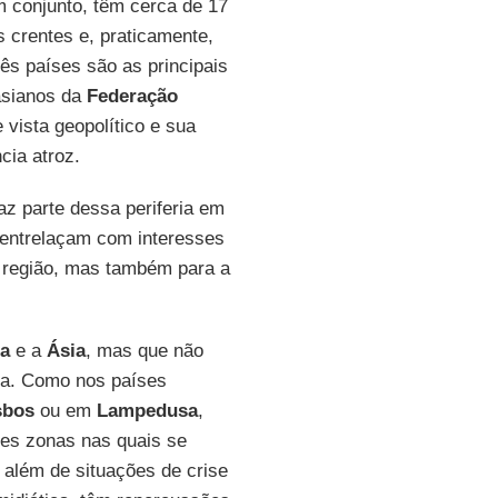
m conjunto, têm cerca de 17
 crentes e, praticamente,
rês países são as principais
casianos da
Federação
 vista geopolítico e sua
cia atroz.
z parte dessa periferia em
e entrelaçam com interesses
 região, mas também para a
a
e a
Ásia
, mas que não
cia. Como nos países
sbos
ou em
Lampedusa
,
des zonas nas quais se
, além de situações de crise