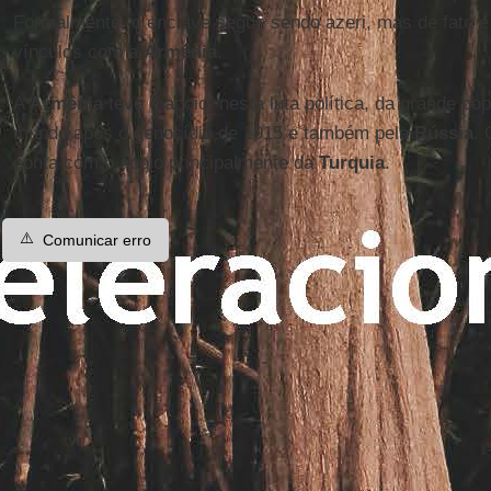
Formalmente, o enclave segue sendo azeri, mas de fato é
vínculos com a
Armênia
.
A
Armênia
teve o apoio, nesta luta política, da grande po
mundo após o genocídio de 1915 e também pela
Rússia
.
conta com o apoio principalmente da
Turquia
.
⚠️
Comunicar erro