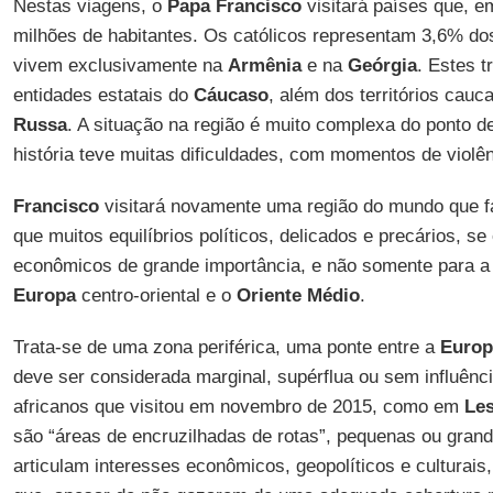
Nestas viagens, o
Papa Francisco
visitará países que, e
milhões de habitantes. Os católicos representam 3,6% dos
vivem exclusivamente na
Armênia
e na
Geórgia
. Estes t
entidades estatais do
Cáucaso
, além dos territórios cau
Russa
. A situação na região é muito complexa do ponto de
história teve muitas dificuldades, com momentos de violên
Francisco
visitará novamente uma região do mundo que fa
que muitos equilíbrios políticos, delicados e precários, s
econômicos de grande importância, e não somente para a
Europa
centro-oriental e o
Oriente Médio
.
Trata-se de uma zona periférica, uma ponte entre a
Europ
deve ser considerada marginal, supérflua ou sem influên
africanos que visitou em novembro de 2015, como em
Le
são “áreas de encruzilhadas de rotas”, pequenas ou gran
articulam interesses econômicos, geopolíticos e culturais