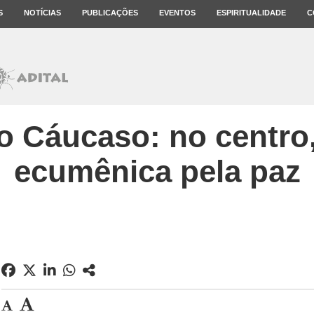
S
NOTÍCIAS
PUBLICAÇÕES
EVENTOS
ESPIRITUALIDADE
C
o Cáucaso: no centro,
ecumênica pela paz