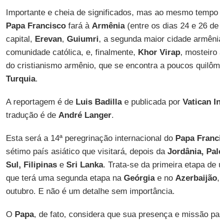
Importante e cheia de significados, mas ao mesmo tempo 
Papa Francisco
fará à
Armênia
(entre os dias 24 e 26 de 
capital,
Erevan
,
Guiumri
, a segunda maior cidade armêni
comunidade católica, e, finalmente,
Khor Virap
, mosteiro
do cristianismo armênio, que se encontra a poucos quilôm
Turquia
.
A reportagem é de
Luis Badilla
e publicada por
Vatican I
tradução é de
André Langer
.
Esta será a 14ª peregrinação internacional do
Papa Franc
sétimo país asiático que visitará, depois da
Jordânia, Pal
Sul, Filipinas
e
Sri Lanka
. Trata-se da primeira etapa d
que terá uma segunda etapa na
Geórgia
e no
Azerbaijão
outubro. E não é um detalhe sem importância.
O
Papa
, de fato, considera que sua presença e missão pa