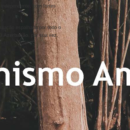
 independente, com fortes
pulação espalhada por todo o
 O
Azerbaijão
, por sua vez,