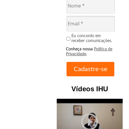
Eu concordo em
receber comunicações.
Conheça nossa
Política de
Privacidade
.
Vídeos IHU
play_circle_outline