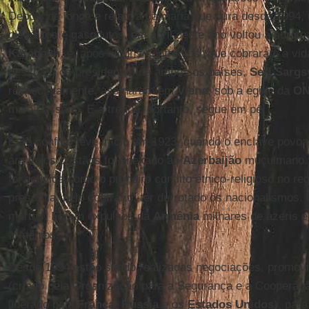
Depois da longa e relativa calmaria que dura desde 1994,
oleodutos e gasodutos, em abril deste ano voltou a surgir
Karabakh
, e, após alguns confrontos (que cobraram a vi
pessoas) os presidentes de ambos os países,
Serj Sargs
respectivamente, assinaram em
Viena
, sob a égide da
O
maio passado. E a trégua, portanto, segue em pé.
Este conflito teve início em 1923, quando o enclave povoa
armênios cristãos foi anexado ao
Azerbaijão
muçulmano. A
foi definida como o primeiro conflito étnico-religioso no re
presumia, pelo contrário, ter derrotado os nacionalismos.
mortos. Foram expulsos da
Armênia
milhares de azeris 
armênios.
Desde 1994 estão sendo realizadas negociações, promov
(criado pela Organização para a Segurança e a Cooperaç
liderado pela
França
,
Rússia
e os
Estados Unidos
), par