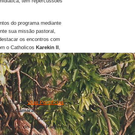
idiática, têm repercussões
ventos do programa mediante
nte sua missão pastoral,
 destacar os encontros com
com o Catholicos
Karekin II
,
 única Celebração
a e Oração Ecumênica pela
 flores. Participarão deste
descendentes das 400
de 1919, das
Vilas Pontifícias
XI
. Na
Câmara da Llama
ntos e leituras. Depois,
seguida da do
Santo Padre
 do Pai Nosso, que