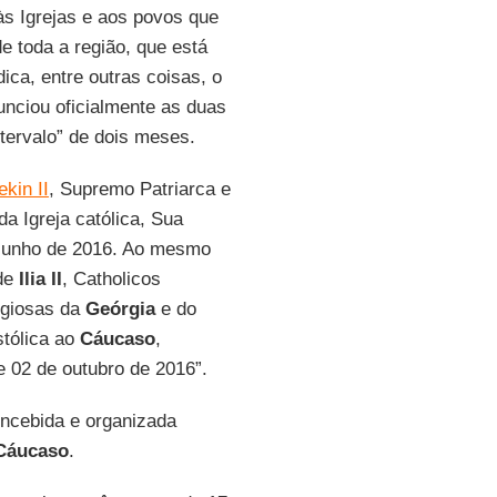
s Igrejas e aos povos que
e toda a região, que está
dica, entre outras coisas, o
unciou oficialmente as duas
ervalo” de dois meses.
kin II
, Supremo Patriarca e
a Igreja católica, Sua
 junho de 2016. Ao mesmo
ude
Ilia II
, Catholicos
ligiosas da
Geórgia
e do
tólica ao
Cáucaso
,
e 02 de outubro de 2016”.
oncebida e organizada
Cáucaso
.