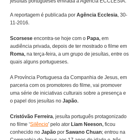
jesuítas portugueses enviada à Agência ECCLESIA.
A reportagem é publicada por
Agência Ecclesia
, 30-
11-2016.
Scorsese
encontra-se hoje com o
Papa,
em
audiência privada, depois de ter mostrado o filme em
Roma,
na terça-feira, a um grupo de jesuítas, entre os
quais alguns portugueses.
A Província Portuguesa da Companhia de Jesus, em
parceria com os promotores do filme, vai promover
uma série de iniciativas culturais sobre a presença e
o papel dos jesuítas no
Japão.
Cristóvão
Ferreira
, jesuíta português protagonizado
no filme ‘
Silêncio
’ pelo ator
Liam Neeson,
ficou
conhecido no
Japão
por
Sawano
Chuan
; entrou na
Companhia de Jesus aos 17 anos de idade e, três