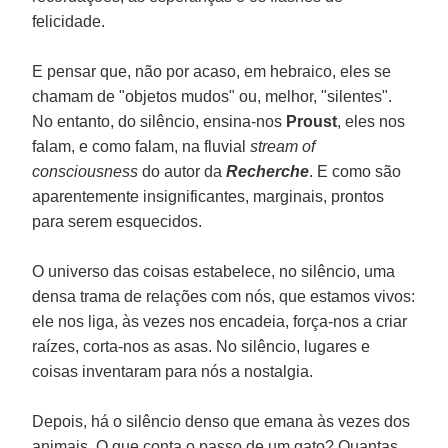
felicidade.
E pensar que, não por acaso, em hebraico, eles se
chamam de "objetos mudos" ou, melhor, "silentes".
No entanto, do silêncio, ensina-nos
Proust
, eles nos
falam, e como falam, na fluvial
stream of
consciousness
do autor da
Recherche
. E como são
aparentemente insignificantes, marginais, prontos
para serem esquecidos.
O universo das coisas estabelece, no silêncio, uma
densa trama de relações com nós, que estamos vivos:
ele nos liga, às vezes nos encadeia, força-nos a criar
raízes, corta-nos as asas. No silêncio, lugares e
coisas inventaram para nós a nostalgia.
Depois, há o silêncio denso que emana às vezes dos
animais. O que conta o passo de um gato? Quantas