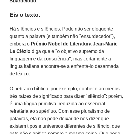
Sbardelotto
.
Eis o texto.
Há silêncios e silêncios. Pode não ser eloquente
quanto a palavra (e também não "ensurdecedor"),
embora o
Prêmio Nobel de Literatura Jean-Marie
Le Clézio
diga que é "o objetivo supremo da
linguagem e da consciência", mas certamente a
língua italiana encontra-se a enfrentá-lo desarmada
de léxico.
O hebraico bíblico, por exemplo, conhece ao menos
três raízes de significado para dizer "silêncio": porém,
é uma língua primitiva, reduzida ao essencial,
refratária ao supérfluo. Com esse pluralismo de
palavras, ela não pode deixar de nos dizer que
existem tipos e universos diferentes de silêncio, que
este não significa sempre a mesma coisa. Que pode