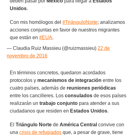
deben pasar por
México
para llegar a
Estados
Unidos
.
Con mis homólogos del
#TriánguloNorte
; analizamos
acciones conjuntas en favor de nuestros migrantes
que están en
#EUA
.
— Claudia Ruiz Massieu (@ruizmassieu)
22 de
novembro de 2016
En términos concretos, quedaron acordados
protocolos y
mecanismos de integración
entre los
cuatro países, además de
reuniones periódicas
entre los cancilleres. Los
consulados
de esos países
realizarán un
trabajo conjunto
para atender a sus
ciudadanos que residen en
Estados Unidos
.
El
Triángulo Norte
de
América Central
convive con
una
crisis de refugiados
que, a pesar de grave, tiene