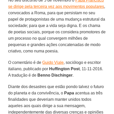
No seu discurso de 5 de novembro o
Papa Francisco
se dirige pela terceira vez aos movimentos populares
,
convocados a Roma, para que persistam no seu
papel de protagonistas de uma mudança estrutural da
sociedade; para que a vida seja digna. E os chama
de poetas sociais, porque os considera promotores de
um processo no qual convergem milhões de
pequenas e grandes ações concatenadas de modo
criativo, como numa poesia.
O comentário é de
Guido Viale
, sociólogo e escritor
italiano, publicado por
Huffington Post
, 11-11-2016.
A tradução é de
Benno Dischinger
.
Diante dos desastres que estão pondo talvez o futuro
do planeta e da convivência, o
Papa
acentua as três
finalidades que deveriam manter unidos todos
aqueles aos quais dirige a sua mensagem,
independentemente das diversas crenças e opiniões