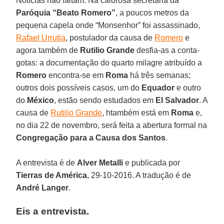
Notícias não faltam. Na calorosa secretaria da
Paróquia “Beato Romero”
, a poucos metros da
pequena capela onde “Monsenhor” foi assassinado,
Rafael Urrutia
, postulador da causa de
Romero
e
agora também de
Rutilio Grande
desfia-as a conta-
gotas: a documentação do quarto milagre atribuído a
Romero
encontra-se em
Roma
há três semanas;
outros dois possíveis casos, um do
Equador
e outro
do
México
, estão sendo estudados em
El Salvador
. A
causa de
Rutilio Grande
, htambém está em
Roma
e,
no dia 22 de novembro, será feita a abertura formal na
Congregação para a Causa dos Santos
.
A entrevista é de
Alver Metalli
e publicada por
Tierras de América
, 29-10-2016. A tradução é de
André Langer
.
Eis a entrevista.