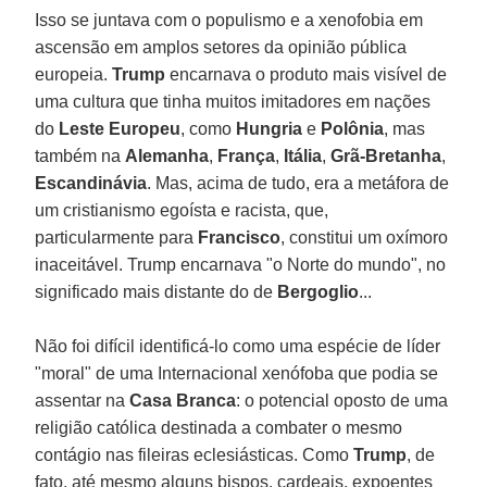
Isso se juntava com o populismo e a xenofobia em
ascensão em amplos setores da opinião pública
europeia.
Trump
encarnava o produto mais visível de
uma cultura que tinha muitos imitadores em nações
do
Leste Europeu
, como
Hungria
e
Polônia
, mas
também na
Alemanha
,
França
,
Itália
,
Grã-Bretanha
,
Escandinávia
. Mas, acima de tudo, era a metáfora de
um cristianismo egoísta e racista, que,
particularmente para
Francisco
, constitui um oxímoro
inaceitável. Trump encarnava "o Norte do mundo", no
significado mais distante do de
Bergoglio
...
Não foi difícil identificá-lo como uma espécie de líder
"moral" de uma Internacional xenófoba que podia se
assentar na
Casa Branca
: o potencial oposto de uma
religião católica destinada a combater o mesmo
contágio nas fileiras eclesiásticas. Como
Trump
, de
fato, até mesmo alguns bispos, cardeais, expoentes