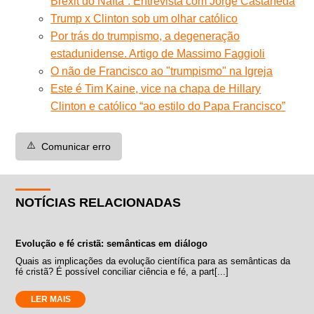
Brexit do Nafta”. Entrevista com Jorge Castañeda
Trump x Clinton sob um olhar católico
Por trás do trumpismo, a degeneração
estadunidense. Artigo de Massimo Faggioli
O não de Francisco ao "trumpismo" na Igreja
Este é Tim Kaine, vice na chapa de Hillary
Clinton e católico “ao estilo do Papa Francisco”
⚠️
Comunicar erro
NOTÍCIAS RELACIONADAS
Evolução e fé cristã: semânticas em diálogo
Quais as implicações da evolução científica para as semânticas da
fé cristã? É possível conciliar ciência e fé, a part[...]
LER MAIS