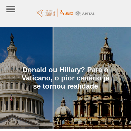
Donald ou Hillary? Para o
Vaticano, o pior cenário já
se tornou realidade