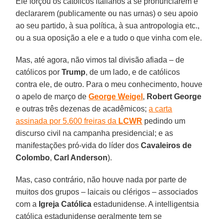
Ele forçou os católicos italianos a se pronunciarem e
declararem (publicamente ou nas urnas) o seu apoio
ao seu partido, à sua política, à sua antropologia etc.,
ou a sua oposição a ele e a tudo o que vinha com ele.
Mas, até agora, não vimos tal divisão afiada – de
católicos por
Trump
, de um lado, e de católicos
contra ele, de outro. Para o meu conhecimento, houve
o apelo de março de
George Weigel
,
Robert George
e outras três dezenas de acadêmicos;
a carta
assinada por 5.600 freiras da
LCWR
pedindo um
discurso civil na campanha presidencial; e as
manifestações pró-vida do líder dos
Cavaleiros de
Colombo
,
Carl Anderson
).
Mas, caso contrário, não houve nada por parte de
muitos dos grupos – laicais ou clérigos – associados
com a
Igreja Católica
estadunidense. A intelligentsia
católica estadunidense geralmente tem se