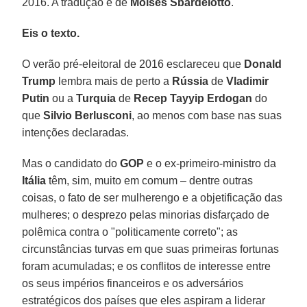
2016. A tradução é de
Moisés Sbardelotto
.
Eis o texto.
O verão pré-eleitoral de 2016 esclareceu que
Donald
Trump
lembra mais de perto a
Rússia
de
Vladimir
Putin
ou a
Turquia
de
Recep Tayyip Erdogan
do
que
Silvio Berlusconi
, ao menos com base nas suas
intenções declaradas.
Mas o candidato do
GOP
e o ex-primeiro-ministro da
Itália
têm, sim, muito em comum – dentre outras
coisas, o fato de ser mulherengo e a objetificação das
mulheres; o desprezo pelas minorias disfarçado de
polêmica contra o "politicamente correto"; as
circunstâncias turvas em que suas primeiras fortunas
foram acumuladas; e os conflitos de interesse entre
os seus impérios financeiros e os adversários
estratégicos dos países que eles aspiram a liderar