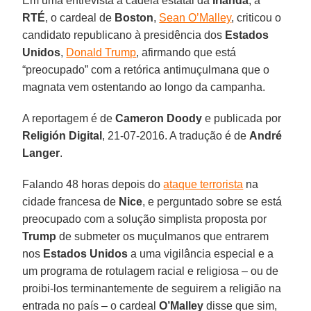
Em uma entrevista à cadeia estatal da
Irlanda
, a
RTÉ
, o cardeal de
Boston
,
Sean O’Malley
, criticou o
candidato republicano à presidência dos
Estados
Unidos
,
Donald Trump
, afirmando que está
“preocupado” com a retórica antimuçulmana que o
magnata vem ostentando ao longo da campanha.
A reportagem é de
Cameron Doody
e publicada por
Religión Digital
, 21-07-2016. A tradução é de
André
Langer
.
Falando 48 horas depois do
ataque terrorista
na
cidade francesa de
Nice
, e perguntado sobre se está
preocupado com a solução simplista proposta por
Trump
de submeter os muçulmanos que entrarem
nos
Estados Unidos
a uma vigilância especial e a
um programa de rotulagem racial e religiosa – ou de
proibi-los terminantemente de seguirem a religião na
entrada no país – o cardeal
O’Malley
disse que sim,