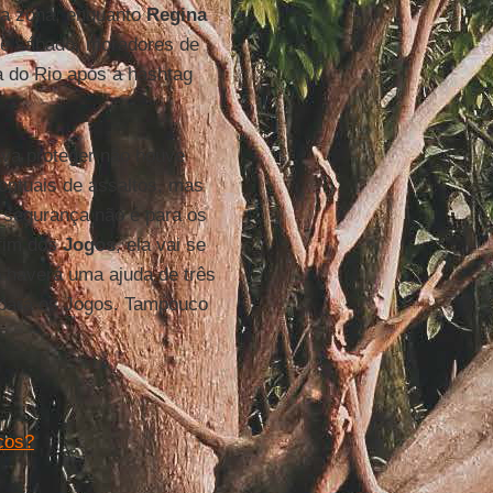
da zona, enquanto
Regina
ste sábado, moradores de
a do Rio após a hashtag
va proteger não houve
ntuais de assaltos, mas
 segurança não é para os
 fim dos
Jogos
, ela vai se
ão haverá uma ajuda de três
a para os Jogos. Tampouco
cos?