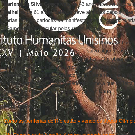
Darlene da Silva Gonçalves
, de 43 anos, frequentadora 
Calheiro
, de 61 anos, baleada, teve alta dias depois. Ne
várias favelas cariocas se manifestaram na zona portuári
#
FomeDeViver
circular pelas redes sociais.
Para os atletas e torcedores que o policial
Andrade
busca
grandes problemas de segurança — salvo alguns casos po
que não chegaram a ameaçar suas vidas. "O problema da
visitantes, mas sim para os moradores da cidade. Com o
deteriorar ainda mais. O Estado do Rio está falido e já n
bilhões de reais do Governo Federal, como a que foi feit
haverá a visibilidade internacional", prevê
Cano
.
Leia mais...
Como as periferias do Rio estão vivendo os Jogos Olímpi