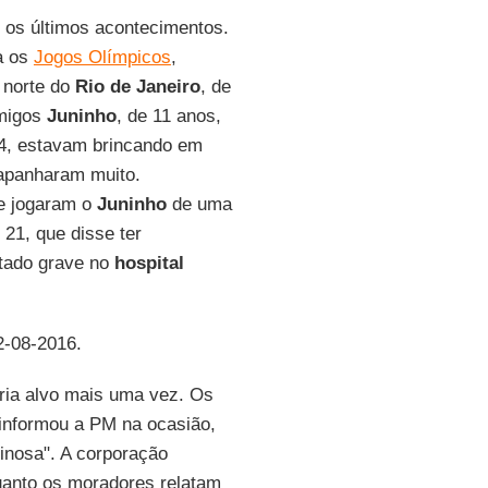
os últimos acontecimentos.
a os
Jogos Olímpicos
,
 norte do
Rio de Janeiro
, de
amigos
Juninho
, de 11 anos,
14, estavam brincando em
apanharam muito.
 jogaram o
Juninho
de uma
e 21, que disse ter
ado grave no
hospital
2-08-2016.
ria alvo mais uma vez. Os
informou a PM na ocasião,
inosa". A corporação
uanto os moradores relatam