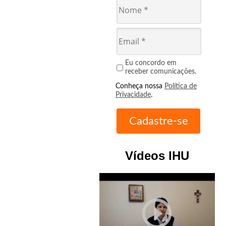
Eu concordo em
receber comunicações.
Conheça nossa
Política de
Privacidade
.
Vídeos IHU
play_circle_outline