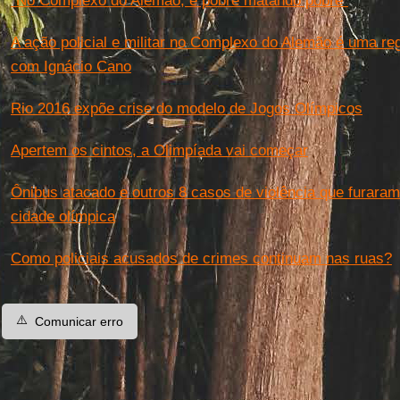
"No Complexo do Alemão, é pobre matando pobre"
A ação policial e militar no Complexo do Alemão é uma re
com Ignácio Cano
Rio 2016 expõe crise do modelo de Jogos Olímpicos
Apertem os cintos, a Olimpíada vai começar
Ônibus atacado e outros 8 casos de violência que furar
cidade olímpica
Como policiais acusados de crimes continuam nas ruas?
⚠️
Comunicar erro