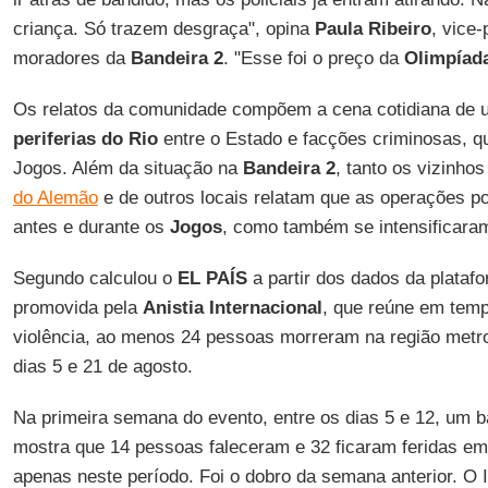
criança. Só trazem desgraça", opina
Paula Ribeiro
, vice
moradores da
Bandeira 2
. "Esse foi o preço da
Olimpíad
Os relatos da comunidade compõem a cena cotidiana de u
periferias do Rio
entre o Estado e facções criminosas, q
Jogos. Além da situação na
Bandeira 2
, tanto os vizinh
do Alemão
e de outros locais relatam que as operações po
antes e durante os
Jogos
, como também se intensificara
Segundo calculou o
EL PAÍS
a partir dos dados da plataf
promovida pela
Anistia Internacional
, que reúne em temp
violência, ao menos 24 pessoas morreram na região metr
dias 5 e 21 de agosto.
Na primeira semana do evento, entre os dias 5 e 12, um b
mostra que 14 pessoas faleceram e 32 ficaram feridas em 5
apenas neste período. Foi o dobro da semana anterior. O 