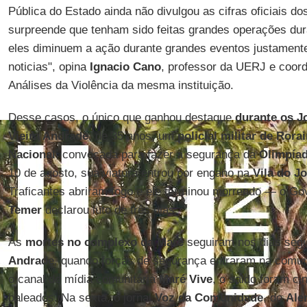
Pública do Estado ainda não divulgou as cifras oficiais d
surpreende que tenham sido feitas grandes operações du
eles diminuem a ação durante grandes eventos justament
noticias", opina
Ignacio Cano
, professor da UERJ e coord
Análises da Violência da mesma instituição.
Desse casos, o único que ganhou destaque
durante os J
Vieira Andrade
, de 35 anos, um
policial militar de Rora
Nacional
, convocada para fazer a segurança da
Olimpía
10 de agosto, sua viatura entrou por engano na
Vila do J
Traficantes abriram fogo e ele terminou morrendo — o Go
Temer
declarou luto de três dias.
As
mortes no complexo da Maré
seguiram nos dias segu
Andrade
, quando forças de segurança entraram na comun
o canal de mídia comunitária
Maré
Vive
, o saldo foram c
baleados. Na sexta, o jornal
Voz da Comunidade
, do
Ale