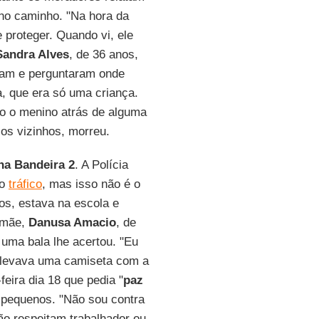
no caminho. "Na hora da
 proteger. Quando vi, ele
Sandra Alves
, de 36 anos,
ram e perguntaram onde
, que era só uma criança.
do o menino atrás de alguma
 os vizinhos, morreu.
na Bandeira 2
. A Polícia
do
tráfico
, mas isso não é o
os, estava na escola e
 mãe,
Danusa Amacio
, de
uma bala lhe acertou. "Eu
 levava uma camiseta com a
feira dia 18 que pedia "
paz
s pequenos. "Não sou contra
Não respeitam trabalhador ou