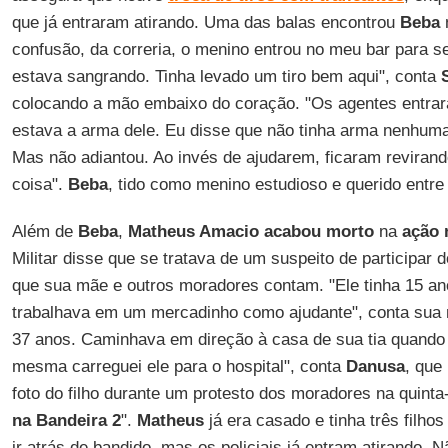
que já entraram atirando. Uma das balas encontrou
Beba
confusão, da correria, o menino entrou no meu bar para se
estava sangrando. Tinha levado um tiro bem aqui", conta
colocando a mão embaixo do coração. "Os agentes entra
estava a arma dele. Eu disse que não tinha arma nenhuma
Mas não adiantou. Ao invés de ajudarem, ficaram reviran
coisa".
Beba
, tido como menino estudioso e querido entre
Além de
Beba
,
Matheus Amacio
acabou morto
na
ação 
Militar disse que se tratava de um suspeito de participar 
que sua mãe e outros moradores contam. "Ele tinha 15 an
trabalhava em um mercadinho como ajudante", conta sua
37 anos. Caminhava em direção à casa de sua tia quando 
mesma carreguei ele para o hospital", conta
Danusa
, que
foto do filho durante um protesto dos moradores na quinta-
na Bandeira 2
".
Matheus
já era casado e tinha três filho
ir atrás de bandido, mas os policiais já entram atirando. 