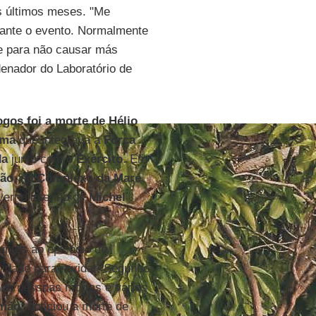
os últimos meses. "Me
rante o evento. Normalmente
e para não causar más
enador do Laboratório de
ogos foi a morte de Hélio
ima
que integrava a
Força
da
junto com o
Exército
. Em
oão
, no
Complexo da Maré
.
verno interino de
Michel
intes ao episódio de
idade para revidar. Segundo
inco pessoas mortas e vários
mão
, noticiou a morte de