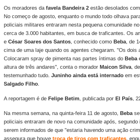
Os moradores da
favela Bandeira 2
estão desolados com 
No começo de agosto, enquanto o mundo todo olhava par
policiais militares entraram nesta pequena comunidade no
cerca de 3.000 habitantes, em busca de traficantes. Os 
e
César Soares dos Santos
, conhecido como
Beba
, de 
cima de uma laje quando os agentes chegaram. "Os dois 
Colocaram spray de pimenta nas partes íntimas do
Beba
e
altura de três andares", conta o morador
Maicon Silva
, d
testemunhado tudo.
Juninho ainda está internado
em est
Salgado Filho
.
A reportagem é de
Felipe Betim
, publicada por
El País
, 2
Na mesma semana, na quinta-feira 11 de agosto,
Beba
se
policiais entraram de novo na comunidade após, segundo 
serem informados de que "estaria havendo uma ação crim
assegura que houve
troca de tiros com traficantes
, enq