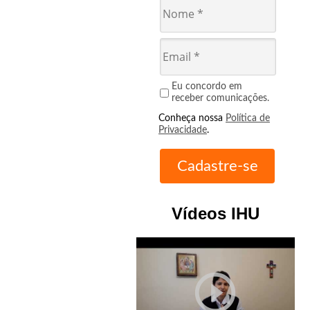
Eu concordo em
receber comunicações.
Conheça nossa
Política de
Privacidade
.
Vídeos IHU
play_circle_outline