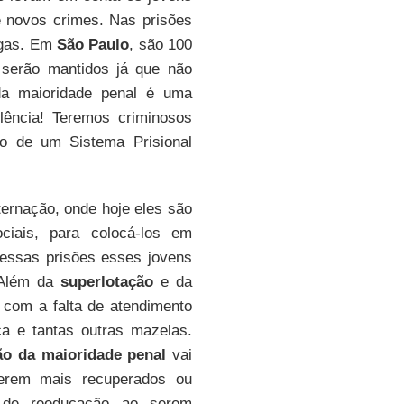
e novos crimes. Nas prisões
agas. Em
São Paulo
, são 100
 serão mantidos já que não
da maioridade penal é uma
lência! Teremos criminosos
tro de um Sistema Prisional
ternação, onde hoje eles são
ociais, para colocá-los em
essas prisões esses jovens
 Além da
superlotação
e da
 com a falta de atendimento
ica e tantas outras mazelas.
ão da maioridade penal
vai
erem mais recuperados ou
va de reeducação ao serem