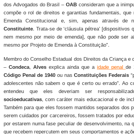
dos Advogados do Brasil –
OAB
consideram que a inimpu
compõe o rol de direitos e garantias fundamentais, que
Emenda Constitucional e, sim, apenas através de
Constituinte
. Trata-se de ‘cláusula pétrea’ [dispositivos
nem mesmo por meio de emenda], que não pode ser alt
mesmo por Projeto de Emenda à Constituição”.
Membro do Conselho Estadual dos Direitos da Criança e 
–
Condeca
,
Alves
explica ainda que a
idade penal
de 
Código Penal de 1940
ou nas
Constituições Federais
“
adolescentes não sabem o que é certo ou errado”. Ao co
entendeu que eles deveriam ser responsabiliz
socioeducativas
, com caráter mais educacional e de incl
Também para que eles fossem mantidos separados dos pr
serem cuidados por carcereiros, fossem tratados por edu
por estarem numa fase peculiar de desenvolvimento, na q
que recebem repercutem em seus comportamentos e açõe