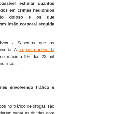
ossível estimar quantos
vidos em crimes hediondos
cídio doloso e os que
om lesão corporal seguida
lves -
Sabemos que os
inoria. A
proposta aprovada
a no máximo 5% dos 23 mil
o Brasil.
mes envolvendo tráfico e
os no tráfico de drogas são
oderem pagar as dívidas com