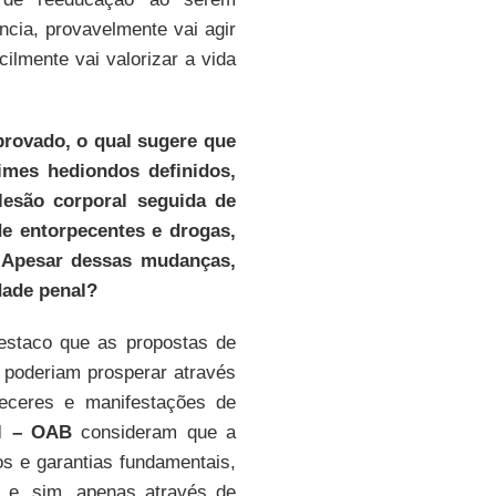
cia, provavelmente vai agir
ilmente vai valorizar a vida
provado, o qual sugere que
mes hediondos definidos,
esão corporal seguida de
 de entorpecentes e drogas,
. Apesar dessas mudanças,
dade penal?
staco que as propostas de
poderiam prosperar através
eceres e manifestações de
l – OAB
consideram que a
os e garantias fundamentais,
 e, sim, apenas através de