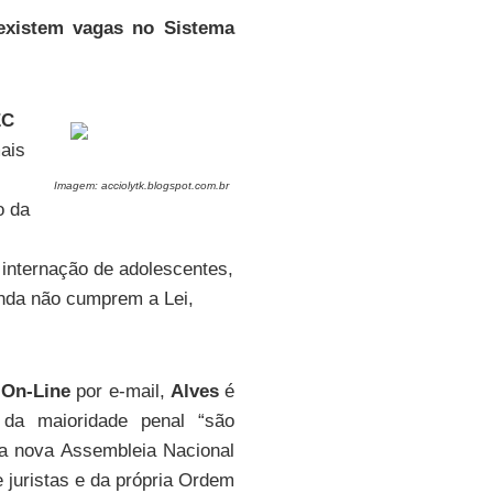
existem vagas no Sistema
EC
mais
Imagem: acciolytk.blogspot.com.br
o da
 internação de adolescentes,
inda não cumprem a Lei,
 On-Line
por e-mail,
Alves
é
da maioridade penal “são
ma nova Assembleia Nacional
 juristas e da própria Ordem