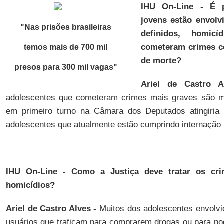
IHU On-Line - É p
jovens estão envol
"Nas prisões brasileiras
definidos, homi
cometeram crimes c
temos mais de 700 mil
de morte?
presos para 300 mil vagas
"
Ariel de Castro A
adolescentes que cometeram crimes mais graves são m
em primeiro turno na Câmara dos Deputados atingiri
adolescentes que atualmente estão cumprindo internação n
IHU On-Line - Como a Justiça deve tratar os cri
homicídios?
Ariel de Castro Alves -
Muitos dos adolescentes envolvid
usuários que traficam para comprarem drogas ou para p