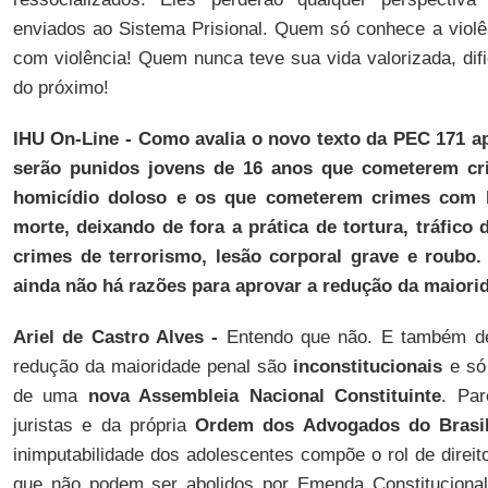
enviados ao Sistema Prisional. Quem só conhece a violên
com violência! Quem nunca teve sua vida valorizada, dific
do próximo!
IHU On-Line - Como avalia o novo texto da PEC 171 a
serão punidos jovens de 16 anos que cometerem cri
homicídio doloso e os que cometerem crimes com l
morte, deixando de fora a prática de tortura, tráfico
crimes de terrorismo, lesão corporal grave e roubo
ainda não há razões para aprovar a redução da maiori
Ariel de Castro Alves -
Entendo que não. E também de
redução da maioridade penal são
inconstitucionais
e só 
de uma
nova Assembleia Nacional Constituinte
. Par
juristas e da própria
Ordem dos Advogados do Brasi
inimputabilidade dos adolescentes compõe o rol de direit
que não podem ser abolidos por Emenda Constitucional