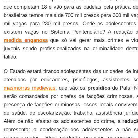
que completam 18 e vão para as cadeias pela prática d
brasileiras temos mais de 700 mil presos para 300 mil v
mil vagas para 230 mil presos. Onde os adolescentes
existem vagas no Sistema Penitenciário? A redução 
medida enganosa
que só vai gerar mais crimes e vio
juvenis sendo profissionalizados na criminalidade den
falido.
O Estado estará tirando adolescentes das unidades de in
atendidos por educadores, psicólogos, assistentes s
masmorras medievais
, que são os
presídios
do País! N
serão comandados por chefes de facções criminosas.
presença de facções criminosas, esses locais convivem
de saúde, de escolarização, trabalho, assistência juríd
Além de não afastar os adolescentes do crime, a
reduç
representar a condenação dos adolescentes a não s
ressocializados. Eles perderão qualquer perspecti