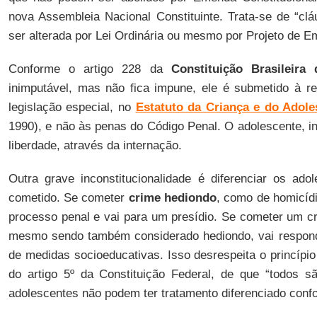
nova Assembleia Nacional Constituinte. Trata-se de “clá
ser alterada por Lei Ordinária ou mesmo por Projeto de E
Conforme o artigo 228 da
Constituição Brasileira
inimputável, mas não fica impune, ele é submetido à re
legislação especial, no
Estatuto da Criança e do Adol
1990), e não às penas do Código Penal. O adolescente, in
liberdade, através da internação.
Outra grave inconstitucionalidade é diferenciar os ad
cometido. Se cometer
crime hediondo
, como de homicíd
processo penal e vai para um presídio. Se cometer um cr
mesmo sendo também considerado hediondo, vai respon
de medidas socioeducativas. Isso desrespeita o princípio 
do artigo 5º da Constituição Federal, de que “todos sã
adolescentes não podem ter tratamento diferenciado confo