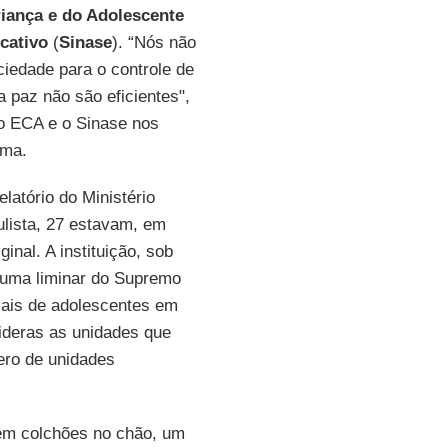
riança e do Adolescente
cativo
(
Sinase
). “Nós não
iedade para o controle de
 paz não são eficientes",
o ECA e o Sinase nos
rma.
atório do Ministério
ulista, 27 estavam, em
nal. A instituição, sob
e uma liminar do Supremo
ais de adolescentes em
deras as unidades que
ero de unidades
 em colchões no chão, um