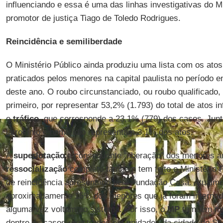
influenciando e essa é uma das linhas investigativas do Min
promotor de justiça Tiago de Toledo Rodrigues.
Reincidência e semiliberdade
O Ministério Público ainda produziu uma lista com os ato
praticados pelos menores na capital paulista no período 
deste ano. O roubo circunstanciado, ou roubo qualificado,
primeiro, por representar 53,2% (1.793) do total de atos 
o
tráfico
, que corresponde a 23,1% (779) dos casos. Junt
latrocínio e homicídio representam 3,1% dos atos.
A
superlotação
e consequente “liberação” dos menores a
ressocialização
completo também tem feito o Ministério P
de reincidência apresentado pela Fundação Casa. Atualmen
aproximadamente 15% dos menores que já foram interna
alguma vez voltam ao sistema. Por isso, o
MP
também mon
dentre os casos registrados em unidades da cidade de Sã