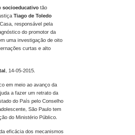
o
socioeducativo
tão
justiça
Tiago de Toledo
Casa, responsável pela
agnóstico do promotor da
 em uma investigação de oito
ternações curtas e alto
tal
, 14-05-2015.
lico em meio ao avanço da
uda a fazer um retrato da
stado do País pelo Conselho
adolescente, São Paulo tem
ão do Ministério Público.
o da eficácia dos mecanismos