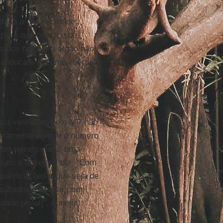
tiona a cientificidade
plica que o índice de
rnados porque o órgão não é
ioeducativa, como liberdade
ncia verificado pelo MP não
ustamente porque o número
 um retrato claro, uma
uito a desejar”, diz. “Com
ualificações e que seja de
esultados e avaliar com
dade penal]”, conclui.