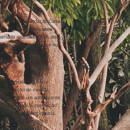
s, como faz a Fundação Casa.
 uma vez, cometendo
atos
período analisado, 34% dos
tos como roubo, tráfico ou
e entre os menores que
 a cometer algum ato
de reincidência não é
a reiteração de medida
significa que um adolescente
onal que levou à internação”,
um índice de reincidência.
ato infracional após o
erior”, complementa.