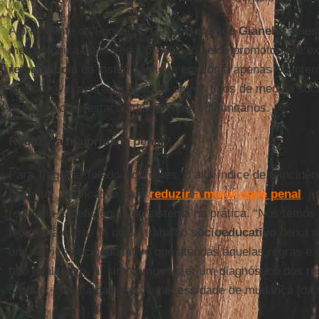
A presidente da Fundação Casa,
Berenice Gianella
, ques
metodológica do material produzido pelos promotores e ex
reincidência
da instituição leva em conta apenas os inte
responsável pela aplicação de outros tipos de medida soc
assistida ou prestação de serviços comunitários.
Reduzir a maioridade penal?
Para Tiago de Toledo Rodrigues, o alto índice de reincidê
deve ser justificativa para
reduzir a maioridade penal
, j
revelaria a ineficiência do sistema na prática. “Nós temos
fotografia clara, de que o trabalho
socioeducativo
deixa m
um serviço socioeducativo que atendas aquelas regras e q
fato qualitativo, aí sim vamos fazer um diagnóstico dos r
critério, com fundamento, a necessidade de mudança [da i