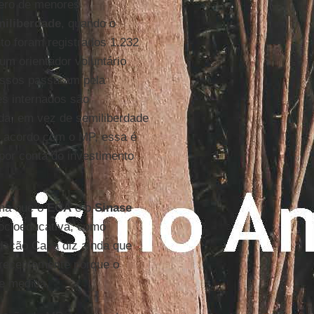
mero de menores
miliberdade
, quando o
o foram registrados 1.232
um orientador voluntário
cessos passaram pela
es internados são
ida, em vez de semiliberdade
e acordo com o MP, essa é
por conta do investimento
ma que o
ECA
e o
Sinase
ocioeducativa, como
ndação Casa diz ainda que
 recentemente porque o
e medida.