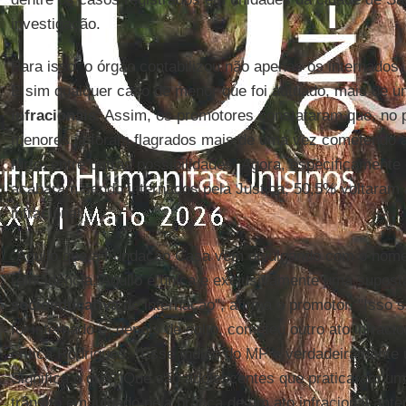
investigação.
Para isso, o órgão contabilizou não apenas os internado
E sim qualquer caso de menor que foi autuado, mais de
infracionais
. Assim, os promotores constataram que, no 
menores já foram flagrados mais de uma vez cometendo a
furto, entre outras possibilidades. Agora, especificament
acabaram sendo internados pela Justiça, 50,5% voltaram
infracional.
“Aquilo que a Fundação Casa vem divulgando com o nome 
reincidência. Aquilo é única e exclusivamente uma supost
socioeducativa
de internação", afirma o promotor. "Isso 
foi internado e, depois de solto, cometeu outro ato infraci
critica Rodrigues. “Esse índice do MP é verdadeiramente 
Significa o quê? Que são adolescentes que praticaram um 
trânsito em julgado pela prática de um ato infracional ant