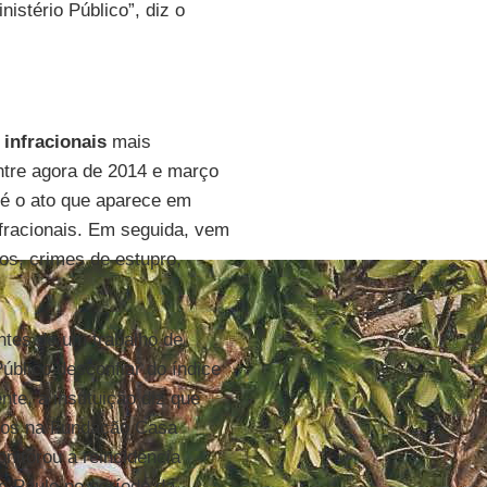
istério Público”, diz o
s
infracionais
mais
entre agora de 2014 e março
 é o ato que aparece em
infracionais. Em seguida, vem
os, crimes de estupro,
ntes de um trabalho de
úblico desconfiar do índice
te, a instituição diz que
dos na Fundação Casa
itorou a reincidência
o Paulo no período da