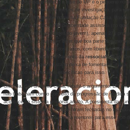
Outro aspecto que reforça a tese do MP é o pequeno nú
encaminhados, nos oitos meses de investigação, para
se
adolescente tem que pernoitar na Fundação Casa. Enquant
casos de internação e 899 de liberdade assistida (no qual 
monitora e auxilia atividades do jovem), apenas 271 pro
semiliberdade. O que quer dizer que boa parte dos menor
beneficiados, na maioria dos casos, com liberdade assist
para um melhor acompanhamento da
ressocialização
. D
uma ferramenta que o Estado deixa de fomentar e utilizar 
necessário em unidades específicas para isso.
Gianella, da Fundação Casa, rebate o argumento. Ela afir
não trabalham com o conceito de progressão de medida s
acontece no sistema prisional adulto. A presidenta da Fu
várias casas de semiliberdade foram fechadas no Estado
Poder Judiciário não encaminha menores para esse tipo d