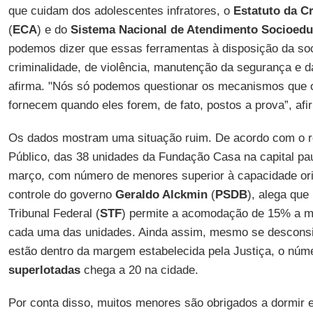
que cuidam dos adolescentes infratores, o
Estatuto da C
(
ECA
) e do
Sistema Nacional de Atendimento Socioedu
podemos dizer que essas ferramentas à disposição da soc
criminalidade, de violência, manutenção da segurança e da
afirma. "Nós só podemos questionar os mecanismos que 
fornecem quando eles forem, de fato, postos a prova”, afi
Os dados mostram uma situação ruim. De acordo com o rel
Público, das 38 unidades da Fundação Casa na capital pa
março, com número de menores superior à capacidade origi
controle do governo
Geraldo Alckmin
(
PSDB
), alega qu
Tribunal Federal (
STF
) permite a acomodação de 15% a m
cada uma das unidades. Ainda assim, mesmo se desconsi
estão dentro da margem estabelecida pela Justiça, o núm
superlotadas
chega a 20 na cidade.
Por conta disso, muitos menores são obrigados a dormir