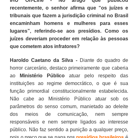
IHU On-Line - No artigo que publicou
recentemente, o senhor afirma que “os juízes e
tribunais que fazem a jurisdição criminal no Brasil
encaminham homens e mulheres para esses
lugares”, referindo-se aos presídios. Como os
juízes deveriam proceder em relação às pessoas
que cometem atos infratores?
Haroldo Caetano da Silva -
Diante do quadro de
horror carcerário, destaco primeiramente que caberia
ao
Ministério Público
atuar pelo respeito das
instituições ao regime democrático, o que é sua
função primordial constitucionalmente estabelecida.
Não cabe ao Ministério Público atuar sob os
parâmetros do senso comum, manietado ao deleite
dos meios de comunicação, nem sempre
responsáveis e nem sempre ligados ao interesse
público. Não faz sentido a punição a qualquer preço,
pois o preço que se paga nos
presídios brasileiros
é