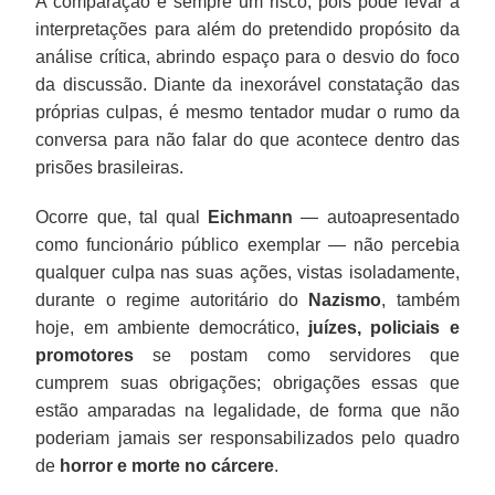
A comparação é sempre um risco, pois pode levar a
interpretações para além do pretendido propósito da
análise crítica, abrindo espaço para o desvio do foco
da discussão. Diante da inexorável constatação das
próprias culpas, é mesmo tentador mudar o rumo da
conversa para não falar do que acontece dentro das
prisões brasileiras.
Ocorre que, tal qual
Eichmann
— autoapresentado
como funcionário público exemplar — não percebia
qualquer culpa nas suas ações, vistas isoladamente,
durante o regime autoritário do
Nazismo
, também
hoje, em ambiente democrático,
juízes, policiais e
promotores
se postam como servidores que
cumprem suas obrigações; obrigações essas que
estão amparadas na legalidade, de forma que não
poderiam jamais ser responsabilizados pelo quadro
de
horror e morte no cárcere
.