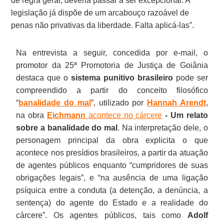
de regra geral, deveria passar a ser excepcional. A
legislação já dispõe de um arcabouço razoável de
penas não privativas da liberdade. Falta aplicá-las”.
Na entrevista a seguir, concedida por e-mail, o
promotor da 25ª Promotoria de Justiça de Goiânia
destaca que o
sistema punitivo brasileiro
pode ser
compreendido a partir do conceito filosófico
“
banalidade do mal
”, utilizado por
Hannah Arendt
,
na obra
Eichmann
acontece no cárcere
- Um relato
sobre a banalidade do mal
. Na interpretação dele, o
personagem principal da obra explicita o que
acontece nos presídios brasileiros, a partir da atuação
de agentes públicos enquanto “cumpridores de suas
obrigações legais”, e “na ausência de uma ligação
psíquica entre a conduta (a detenção, a denúncia, a
sentença) do agente do Estado e a realidade do
cárcere”. Os agentes públicos, tais como
Adolf