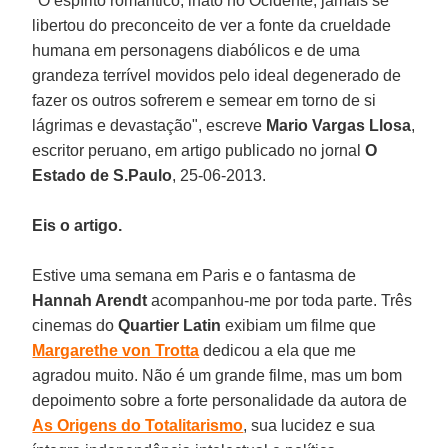
"O espírito romântico, inato no Ocidente, jamais se
libertou do preconceito de ver a fonte da crueldade
humana em personagens diabólicos e de uma
grandeza terrível movidos pelo ideal degenerado de
fazer os outros sofrerem e semear em torno de si
lágrimas e devastação", escreve
Mario Vargas Llosa
,
escritor peruano, em artigo publicado no jornal
O
Estado de S.Paulo
, 25-06-2013.
Eis o artigo.
Estive uma semana em Paris e o fantasma de
Hannah Arendt
acompanhou-me por toda parte. Três
cinemas do
Quartier Latin
exibiam um filme que
Margarethe von Trotta
dedicou a ela que me
agradou muito. Não é um grande filme, mas um bom
depoimento sobre a forte personalidade da autora de
As Origens do Totalitarismo
, sua lucidez e sua