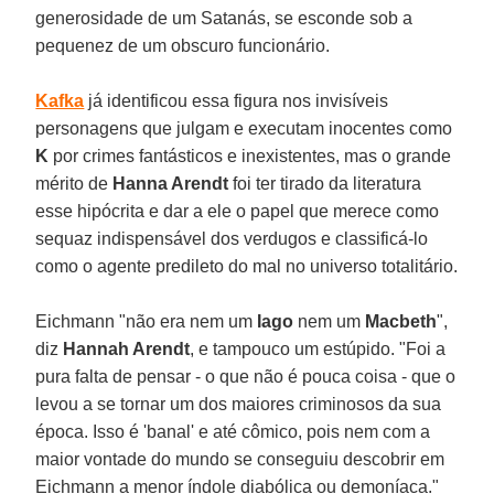
generosidade de um Satanás, se esconde sob a
pequenez de um obscuro funcionário.
Kafka
já identificou essa figura nos invisíveis
personagens que julgam e executam inocentes como
K
por crimes fantásticos e inexistentes, mas o grande
mérito de
Hanna Arendt
foi ter tirado da literatura
esse hipócrita e dar a ele o papel que merece como
sequaz indispensável dos verdugos e classificá-lo
como o agente predileto do mal no universo totalitário.
Eichmann "não era nem um
Iago
nem um
Macbeth
",
diz
Hannah Arendt
, e tampouco um estúpido. "Foi a
pura falta de pensar - o que não é pouca coisa - que o
levou a se tornar um dos maiores criminosos da sua
época. Isso é 'banal' e até cômico, pois nem com a
maior vontade do mundo se conseguiu descobrir em
Eichmann a menor índole diabólica ou demoníaca."