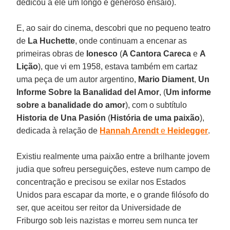
dedicou a ele um longo e generoso ensaio).
E, ao sair do cinema, descobri que no pequeno teatro
de
La Huchette
, onde continuam a encenar as
primeiras obras de
Ionesco
(
A Cantora Careca
e
A
Lição
), que vi em 1958, estava também em cartaz
uma peça de um autor argentino,
Mario Diament
,
Un
Informe Sobre la Banalidad del Amor
, (
Um informe
sobre a banalidade do amor
), com o subtítulo
Historia de Una Pasión
(
História de uma paixão
),
dedicada à relação de
Hannah Arendt
e
Heidegger
.
Existiu realmente uma paixão entre a brilhante jovem
judia que sofreu perseguições, esteve num campo de
concentração e precisou se exilar nos Estados
Unidos para escapar da morte, e o grande filósofo do
ser, que aceitou ser reitor da Universidade de
Friburgo sob leis nazistas e morreu sem nunca ter