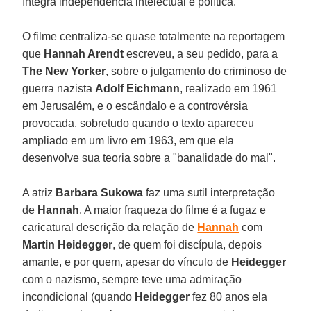
íntegra independência intelectual e política.
O filme centraliza-se quase totalmente na reportagem
que
Hannah Arendt
escreveu, a seu pedido, para a
The New Yorker
, sobre o julgamento do criminoso de
guerra nazista
Adolf Eichmann
, realizado em 1961
em Jerusalém, e o escândalo e a controvérsia
provocada, sobretudo quando o texto apareceu
ampliado em um livro em 1963, em que ela
desenvolve sua teoria sobre a "banalidade do mal".
A atriz
Barbara Sukowa
faz uma sutil interpretação
de
Hannah
. A maior fraqueza do filme é a fugaz e
caricatural descrição da relação de
Hannah
com
Martin Heidegger
, de quem foi discípula, depois
amante, e por quem, apesar do vínculo de
Heidegger
com o nazismo, sempre teve uma admiração
incondicional (quando
Heidegger
fez 80 anos ela