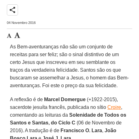
share
04 Novembro 2016
As Bem-aventuranças não são um conjunto de
receitas para ser feliz; são o sinal distintivo de um
certo Jesus que inscreveu em seu semblante os
traços da verdadeira felicidade. Santos são os que
buscaram se assemelhar a Jesus, o homem das Bem-
aventuranças. Foi este o preço da sua felicidade.
A reflexão é de
Marcel Domergue
(+1922-2015),
sacerdote jesuíta francês, publicada no sítio
Croire
,
comentando as leituras da
Solenidade de Todos os
Santos e Santas, do Ciclo C
(06 de Novembro de
2016). A tradução é de
Francisco O. Lara
,
João
Bosco Lara
e
José J. Lara
.