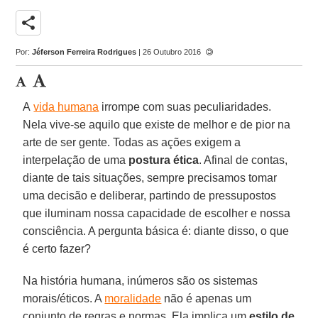
share
Por:
Jéferson Ferreira Rodrigues
| 26 Outubro 2016
A
vida humana
irrompe com suas peculiaridades.
Nela vive-se aquilo que existe de melhor e de pior na
arte de ser gente. Todas as ações exigem a
interpelação de uma
postura ética
. Afinal de contas,
diante de tais situações, sempre precisamos tomar
uma decisão e deliberar, partindo de pressupostos
que iluminam nossa capacidade de escolher e nossa
consciência. A pergunta básica é: diante disso, o que
é certo fazer?
Na história humana, inúmeros são os sistemas
morais/éticos. A
moralidade
não é apenas um
conjunto de regras e normas. Ela implica um
estilo de