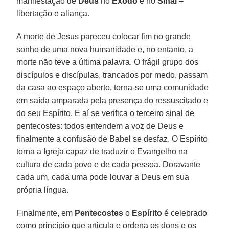
manifestação de
Deus
no
Êxodo
e no
Sinai
–
libertação e aliança.
A morte de Jesus pareceu colocar fim no grande
sonho de uma nova humanidade e, no entanto, a
morte não teve a última palavra. O frágil grupo dos
discípulos e discípulas, trancados por medo, passam
da casa ao espaço aberto, torna-se uma comunidade
em saída amparada pela presença do ressuscitado e
do seu Espírito. E aí se verifica o terceiro sinal de
pentecostes: todos entendem a voz de Deus e
finalmente a confusão de Babel se desfaz. O Espírito
torna a Igreja capaz de traduzir o Evangelho na
cultura de cada povo e de cada pessoa. Doravante
cada um, cada uma pode louvar a Deus em sua
própria língua.
Finalmente, em
Pentecostes
o
Espírito
é celebrado
como princípio que articula e ordena os dons e os