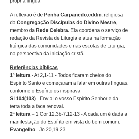
própria língua.
A reflexão é de
Penha Carpanedo
,
cddm
, religiosa
da
Congregação Discípulas do Divino Mestre
,
membro da
Rede Celebra
. Ela coordena o serviço de
redação da Revista de Liturgia e atua na formação
litúrgica das comunidades e nas escolas de Liturgia,
na perspectiva da iniciação cristã.
Referências bíblicas
1ª leitura
- At 2,1-11 - Todos ficaram cheios do
Espírito Santo e começaram a falar em outras línguas,
conforme o Espírito os inspirava.
Sl 104(103)
- Enviai o vosso Espírito Senhor e da
terra toda a face renovai.
2ª leitura
– 1 Cor 12,3b-7.12-13 - A cada um é dada a
manifestação do Espírito em vista do bem comum.
Evangelho
- Jo 20,19-23