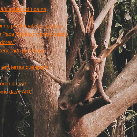
 disputa política na
om o provincial dos jesuítas
 o Papa Francisco emocionado
dores''
abençoado pelo Papa
s em terras que eram
ordo de paz
nome das FARC