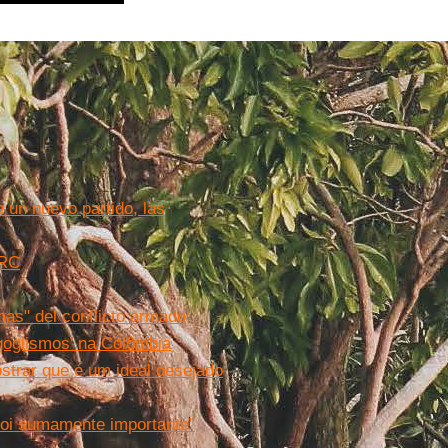
e un nuevo partido, las
ARC
as" del conflicto armado
rgoglismos’ na Colômbia
ostrar que é um ideal desejado
foi sumamente importante”