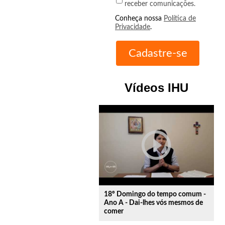
receber comunicações.
Conheça nossa
Política de
Privacidade
.
Vídeos IHU
play_circle_outline
18º Domingo do tempo comum -
Ano A - Dai-lhes vós mesmos de
comer