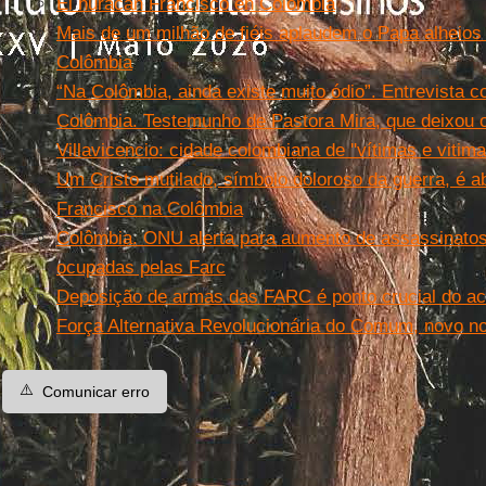
El huracán Francisco en Colombia
Mais de um milhão de fiéis aplaudem o Papa alheios à
Colômbia
“Na Colômbia, ainda existe muito ódio”. Entrevista c
Colômbia. Testemunho de Pastora Mira, que deixou
Villavicencio: cidade colombiana de ''vítimas e vitima
Um Cristo mutilado, símbolo doloroso da guerra, é 
Francisco na Colômbia
Colômbia. ONU alerta para aumento de assassinato
ocupadas pelas Farc
Deposição de armas das FARC é ponto crucial do ac
Força Alternativa Revolucionária do Comum, novo 
⚠️
Comunicar erro