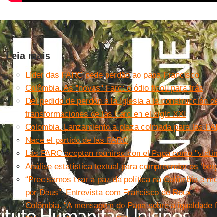
Leia mais
Líder das FARC pede perdão ao papa Francisco
Colômbia. As ''novas'' Farc: o ódio ficou para trás
Del pedido de perdón a la Iglesia a la construcción d
transformaciones de las Farc en el siglo XXI
Colombia. Lanzamiento a plaza colmada para las F
Nace el partido de las FARC
Las FARC aceptan reunirse con el Papa como "víctim
Análise estatística textual para compreender os ‘be
“Precisamos tirar a paz da política na Colômbia e m
por Deus”. Entrevista com Francisco de Roux
Colômbia. “A mensagem do Papa sobre a igualdade 