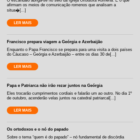
O escândalo abriga-se no seio da Igreja Ortodoxa Romena. É o que
afirmam os meios de comunicação romenos que analisam a
situa�[...]
LER MAIS
Francisco prepara viagem a Geórgia e Azerbaijão
Enquanto o Papa Francisco se prepara para uma visita a dois países
do Cáucaso – Geórgia e Azerbaijão – entre os dias 30 de[...]
LER MAIS
Papa e Patriarca não irão rezar juntos na Geórgia
Eles trocarão cumprimentos cordiais e falarão um ao outro. No dia 1º
de outubro, acenderão velas juntos na catedral patriarcal[...]
LER MAIS
Os ortodoxos e o nó do papado
Sobre o tema “quem é do papado” – nó fundamental de discórdia