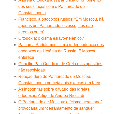
A Igreja ortodoxa russa anuncia o rompimento
dos seus laços com o Patriarcado de
Constantinopla
Francisco, a ortodoxos russos: “Em Moscou, há
apenas um Patriarcado: o vosso; nós não
teremos outro”
Ortodoxiaː o cisma eslavo-helênico?
Patriarca Bartolomeuː sim à independência dos
ortodoxos da Ucrânia da Rússia. E Moscou
enfurece
Concílio Pan-Ortodoxo de Creta e as questões
não resolvidas
Reação dura do Patriarcado de Moscou.
Constantinopla nomeia dois exarcas em Kiev
As incógnitas sobre o futuro das Igrejas
ortodoxas. Artigo de Andrea Riccardi
O Patriarcado de Moscou: o “cisma ucraniano”
provocaria um “derramamento de sangue”