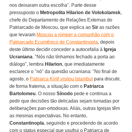
nos deixaram outra escolha". Parte desse
pressuposto o
Metropolita Hilarion de Volokolamsk
,
chefe do Departamento de Relações Externas do
Patriarcado de Moscou, que explica ao
Sir
as razões
que levaram
Moscou a romper a comunhão com o
Patriarcado Ecumênico de Constantinopla
, depois
deste último decidir conceder a autocefalia à
Igreja
Ucraniana
. "Nós não tínhamos fechado a porta ao
diálogo", lembra
Hilarion
, que imediatamente
esclarece o "nó" da questão ucraniana: "No final de
agosto, o
Patriarca Kirill visitou Istambul
para discutir,
de forma fraterna, a situação com o
Patriarca
Bartolomeu
. O nosso
Sínodo
pede e continua a
pedir que decisões tão delicadas sejam tomadas por
deliberações pan-ortodoxas. Aliás, outras Igrejas têm
as mesmas expectativas. No entanto,
Constantinopla
, seguindo e procedendo de acordo
com o status especial que usufrui o Patriarca de