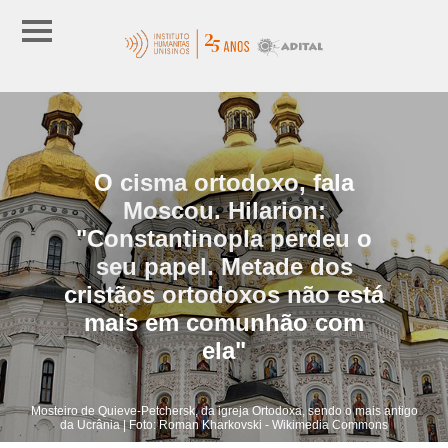
O cisma ortodoxo, fala
Moscou. Hilarion:
"Constantinopla perdeu o
seu papel. Metade dos
cristãos ortodoxos não está
mais em comunhão com
ela"
Mosteiro de Quieve-Petchersk, da igreja Ortodoxa, sendo o mais antigo
da Ucrânia | Foto: Roman Kharkovski - Wikimedia Commons