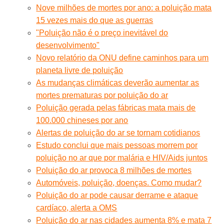
Nove milhões de mortes por ano: a poluição mata
15 vezes mais do que as guerras
"Poluição não é o preço inevitável do
desenvolvimento"
Novo relatório da ONU define caminhos para um
planeta livre de poluição
As mudanças climáticas deverão aumentar as
mortes prematuras por poluição do ar
Poluição gerada pelas fábricas mata mais de
100.000 chineses por ano
Alertas de poluição do ar se tornam cotidianos
Estudo conclui que mais pessoas morrem por
poluição no ar que por malária e HIV/Aids juntos
Poluição do ar provoca 8 milhões de mortes
Automóveis, poluição, doenças. Como mudar?
Poluição do ar pode causar derrame e ataque
cardíaco, alerta a OMS
Poluição do ar nas cidades aumenta 8% e mata 7