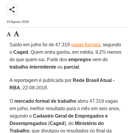
share
23 Agosto 2018
Saldo em julho foi de 47.319
vagas formais
, segundo
o
Caged
. Quem entra ganha, em média, 9,2% menos
do que quem sai. Parte dos
empregos
vem do
trabalho intermitente
ou
parcial
.
A reportagem é publicada por
Rede Brasil Atual -
RBA
, 22-08-2018.
O
mercado formal de trabalho
abriu 47.319 vagas
em julho, melhor resultado para o mês em seis anos,
segundo o
Cadastro Geral de Empregados e
Desempregados
(
Caged
), do
Ministério do
Trabalho
, que divulgou os resultados no final da