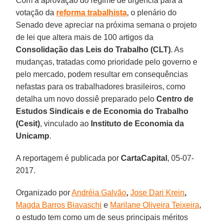
Com a aprovação do regime de urgência para a
votação da
reforma trabalhista
, o plenário do
Senado deve apreciar na próxima semana o projeto
de lei que altera mais de 100 artigos da
Consolidação das Leis do Trabalho (CLT)
. As
mudanças, tratadas como prioridade pelo governo e
pelo mercado, podem resultar em consequências
nefastas para os trabalhadores brasileiros, como
detalha um novo dossiê preparado pelo
Centro de
Estudos Sindicais e de Economia do Trabalho
(Cesit)
, vinculado ao
Instituto de Economia da
Unicamp
.
A reportagem é publicada por
CartaCapital
, 05-07-
2017.
Organizado por
Andréia Galvão
,
Jose Dari Krein
,
Magda Barros Biavaschi
e
Marilane Oliveira Teixeira
,
o estudo tem como um de seus principais méritos