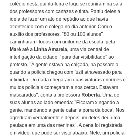
colégio nesta quinta-feira e logo se reuniram na sala
dos professores com cartazes e tinta. Partiu deles a
ideia de fazer um ato de repúdio ao que havia
acontecido com o colega no dia anterior. Com o
auxílio dos professores, "80 ou 100 alunos"
caminharam, todos com uniforme da escola, pela
Maré
até a
Linha Amarela
, uma via central de
interligação da cidade, "para dar visibilidade" ao
protesto. "A gente estava na calçada, na passarela,
quando a polícia chegou com fuzil atravessado para
intimidar. Do nada chegaram duas viaturas enormes e
muitos policiais começaram a nos cercar. Estavam
mascarados", conta a professora
Roberta
. Uma de
suas alunas ao lado emenda: "Ficaram xingando a
gente, mandando a gente calar 'a porra da boca'. Nos
agrediram verbalmente e depois um deles deu uma
paulada em uma das meninas". A cena foi registrada
em vídeo, que pode ser visto abaixo. Nele, um policial