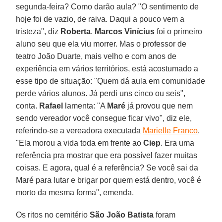
segunda-feira? Como darão aula? "O sentimento de
hoje foi de vazio, de raiva. Daqui a pouco vem a
tristeza", diz
Roberta
.
Marcos Vinícius
foi o primeiro
aluno seu que ela viu morrer. Mas o professor de
teatro João Duarte, mais velho e com anos de
experiência em vários territórios, está acostumado a
esse tipo de situação: "Quem dá aula em comunidade
perde vários alunos. Já perdi uns cinco ou seis",
conta.
Rafael
lamenta: "A
Maré
já provou que nem
sendo vereador você consegue ficar vivo", diz ele,
referindo-se a vereadora executada
Marielle Franco
.
"Ela morou a vida toda em frente ao
Ciep
. Era uma
referência pra mostrar que era possível fazer muitas
coisas. E agora, qual é a referência? Se você sai da
Maré para lutar e brigar por quem está dentro, você é
morto da mesma forma", emenda.
Os ritos no cemitério
São João Batista
foram