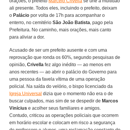
orações, o prefeito
Marcelo Crivella
se une à multidão
ali presente. Todos eles, incluindo o prefeito, deixam
o
Palácio
por volta de 17h para acompanhar o
enterro, no cemitério
São João Batista
, pago pela
Prefeitura. No caminho, mais orações, mais canto
para aliviar a dor.
Acusado de ser um prefeito ausente e com uma
reprovação que ronda os 60%, segundo pesquisas de
opinião,
Crivella
fez algo inédito — ao menos em
anos recentes — ao abrir o palácio do Governo para
uma pessoa da favela vítima de uma operação
policial. Na saída do velório, o bispo licenciado da
Igreja Universal
dizia que o momento não era o de
buscar culpados, mas sim de se despedir de
Marcos
Vinícius
e acolher seus familiares e amigos.
Contudo, criticou as operações policiais que ocorrem
em horário escolar e colocam em risco a segurança
de professore e alunos, uma reclamação constante do