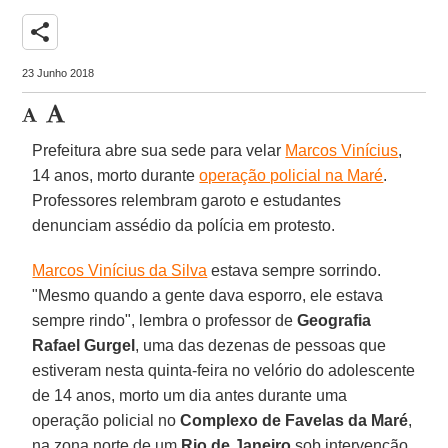
share
23 Junho 2018
Prefeitura abre sua sede para velar
Marcos Vinícius
,
14 anos, morto durante
operação policial na Maré
.
Professores relembram garoto e estudantes
denunciam assédio da polícia em protesto.
Marcos Vinícius da Silva
estava sempre sorrindo.
"Mesmo quando a gente dava esporro, ele estava
sempre rindo", lembra o professor de
Geografia
Rafael Gurgel
, uma das dezenas de pessoas que
estiveram nesta quinta-feira no velório do adolescente
de 14 anos, morto um dia antes durante uma
operação policial no
Complexo de Favelas da Maré
,
na zona norte de um
Rio de Janeiro
sob intervenção