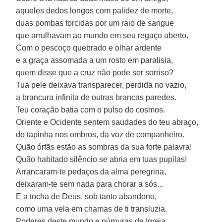
aqueles dedos longos com palidez de morte,
duas pombas torcidas por um raio de sangue
que arrulhavam ao mundo em seu regaço aberto.
Com o pescoço quebrado e olhar ardente
e a graça assomada a um rosto em paralisia,
quem disse que a cruz não pode ser sorriso?
Tua pele deixava transparecer, perdida no vazio,
a brancura infinita de outras brancas paredes.
Teu coração batia com o pulso do cosmos.
Oriente e Ocidente sentem saudades do teu abraço,
do tapinha nos ombros, da voz de companheiro.
Quão órfãs estão as sombras da sua forte palavra!
Quão habitado silêncio se abria em tuas pupilas!
Arrancaram-te pedaços da alma peregrina,
deixaram-te sem nada para chorar a sós...
E a tocha de Deus, sob tanto abandono,
como uma vela em chamas de ti transluzia.
Poderes deste mundo e púrpuras de Igreja