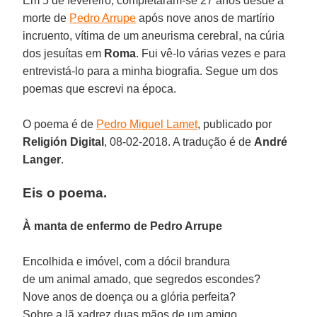
Em 5 de fevereiro, completaram-se 27 anos desde a
morte de
Pedro Arrupe
após nove anos de martírio
incruento, vítima de um aneurisma cerebral, na cúria
dos jesuítas em
Roma
. Fui vê-lo várias vezes e para
entrevistá-lo para a minha biografia. Segue um dos
poemas que escrevi na época.
O poema é de
Pedro Miguel Lamet
, publicado por
Religión Digital
, 08-02-2018. A tradução é de
André
Langer
.
Eis o poema.
À manta de enfermo de Pedro Arrupe
Encolhida e imóvel, com a dócil brandura
de um animal amado, que segredos escondes?
Nove anos de doença ou a glória perfeita?
Sobre a lã xadrez duas mãos de um amigo,