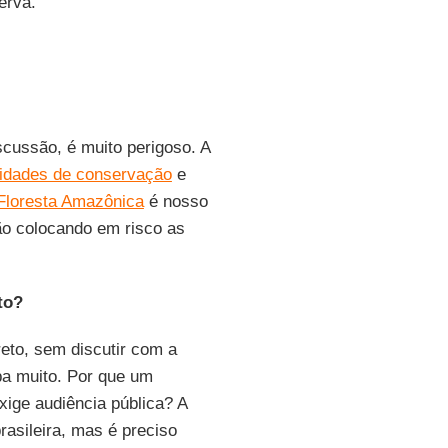
erva.
cussão, é muito perigoso. A
idades de conservação
e
Floresta Amazônica
é nosso
ão colocando em risco as
to?
reto, sem discutir com a
pa muito. Por que um
exige audiência pública? A
asileira, mas é preciso