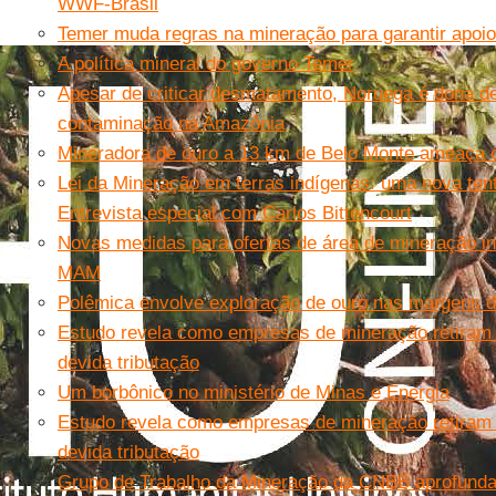
WWF-Brasil
Temer muda regras na mineração para garantir apoio 
A política mineral do governo Temer
Apesar de criticar desmatamento, Noruega é dona d
contaminação na Amazônia
Mineradora de ouro a 13 km de Belo Monte ameaça 
Lei da Mineração em terras indígenas: uma nova tenta
Entrevista especial com Carlos Bittencourt
Novas medidas para ofertas de área de mineração int
MAM
Polêmica envolve exploração de ouro nas margens d
Estudo revela como empresas de mineração retiram 
devida tributação
Um borbônico no ministério de Minas e Energia
Estudo revela como empresas de mineração retiram 
devida tributação
Grupo de Trabalho da Mineração da CNBB aprofunda