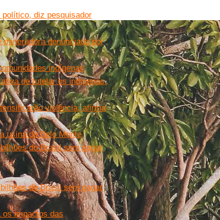
político, diz pesquisador
e mineradora denunciada por
comunidades indígenas
tiva de tutelar os indígenas.
ensificarão violência, afirma
a usina de Belo Monte
bilhões do Brasil sem pagar
bilhões do Brasil sem pagar
 os impactos das