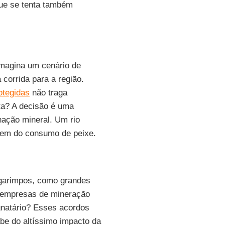
ue se tenta também
 Imagina um cenário de
corrida para a região.
otegidas
não traga
ta? A decisão é uma
nação mineral. Um rio
ivem do consumo de peixe.
garimpos, como grandes
s empresas de mineração
gnatário? Esses acordos
be do altíssimo impacto da