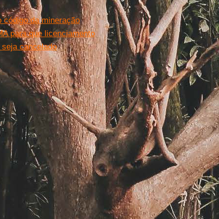
 código da mineração
MA para que licenciamento
 seja cancelado