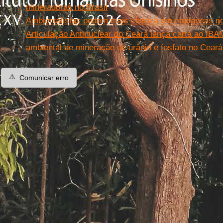
mineradoras no Brasil
Ambientalistas pedem mais clareza em mudanças no
Articulação Antinuclear do Ceará lança carta ao IBA
ambiental de mineração de urânio e fosfato no Ceará
⚠️
Comunicar erro