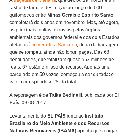
A
tragédia de Mariana
, que deixou 19 mortos e um
rastro de lama e destruição ao longo de 600
quilômetros entre
Minas Gerais
e
Espírito Santo
,
completará dois anos em novembro. Mas, até agora,
as principais multas impostas pelos órgãos
ambientais dos governos federal e dos dois Estados
afetados à
mineradora Samarco
, dona da barragem
que se rompeu, ainda não foram pagas. Das 68
penalidades, que totalizam quase 552 milhões de
reais, 67 estão em fase de recurso. Apenas uma,
parcelada em 59 vezes, começou a ser quitada: o
valor corresponde a 1% do total.
A reportagem é de
Talita Bedinelli
, publicada por
El
País
, 09-08-2017.
Levantamento do
EL PAÍS
junto ao
Instituto
Brasileiro do Meio Ambiente e dos Recursos
Naturais Renováveis (IBAMA)
aponta que o órgão