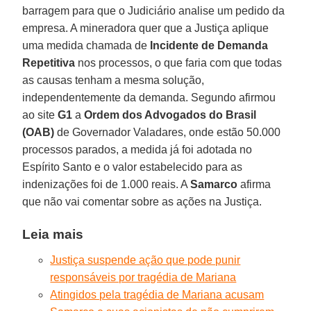
barragem para que o Judiciário analise um pedido da
empresa. A mineradora quer que a Justiça aplique
uma medida chamada de
Incidente de Demanda
Repetitiva
nos processos, o que faria com que todas
as causas tenham a mesma solução,
independentemente da demanda. Segundo afirmou
ao site
G1
a
Ordem dos Advogados do Brasil
(OAB)
de Governador Valadares, onde estão 50.000
processos parados, a medida já foi adotada no
Espírito Santo e o valor estabelecido para as
indenizações foi de 1.000 reais. A
Samarco
afirma
que não vai comentar sobre as ações na Justiça.
Leia mais
Justiça suspende ação que pode punir
responsáveis por tragédia de Mariana
Atingidos pela tragédia de Mariana acusam