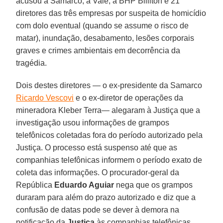
acusou a Samarco, a Vale, a BHP Billiton e 21
diretores das três empresas por suspeita de homicídio
com dolo eventual (quando se assume o risco de
matar), inundação, desabamento, lesões corporais
graves e crimes ambientais em decorrência da
tragédia.
Dois destes diretores — o ex-presidente da Samarco
Ricardo Vescovi
e o ex-diretor de operações da
mineradora Kleber Terra— alegaram à Justiça que a
investigação usou informações de grampos
telefônicos coletadas fora do período autorizado pela
Justiça. O processo está suspenso até que as
companhias telefônicas informem o período exato de
coleta das informações. O procurador-geral da
República
Eduardo Aguiar
nega que os grampos
duraram para além do prazo autorizado e diz que a
confusão de datas pode se dever à demora na
notificação da
Justiça
às companhias telefônicas