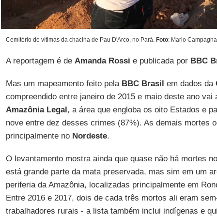
Cemitério de vítimas da chacina de Pau D'Arco, no Pará.
Foto
: Mario Campagnan
A reportagem é de
Amanda Rossi
e publicada por
BBC Br
Mas um mapeamento feito pela
BBC Brasil
em dados da
compreendido entre janeiro de 2015 e maio deste ano vai 
Amazônia Legal
, a área que engloba os oito Estados e p
nove entre dez desses crimes (87%). As demais mortes o
principalmente no
Nordeste
.
O levantamento mostra ainda que quase não há mortes no 
está grande parte da mata preservada, mas sim em um a
periferia da Amazônia, localizadas principalmente em Rond
Entre 2016 e 2017, dois de cada três mortos ali eram sem-
trabalhadores rurais - a lista também inclui indígenas e q