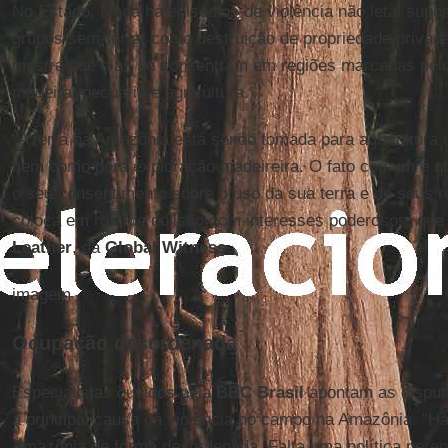
No Estado, ainda há episódios de violência não letal supo
grupos sem-terra, como destruição de propriedade priva
mostra que elas se concentram em regiões marcadas pel
madeira, pecuária e agricultura.
"A terra na Amazônia está sendo tomada para agricultura 
bem como para exploração madeireira. O fato comum é q
o seu consentimento sobre o uso da sua terra e de seus r
coloca em rota de colisão com interesses poderosos, que l
Leather
, da
Global Witness.
imagem
Ocupação desordenada
Especialistas ouvidos pela
BBC Brasil
apontam as disput
a principal causa da violência no campo na Amazônia. "Há
Amazônia de forma desordenada. Falta uma política peren