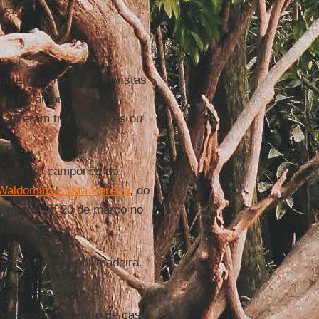
aras."
 terço do total de ativistas
á a Colômbia, com 22
, 28 eram trabalhadores ou
movimento camponês de
Waldomiro Costa Pereira
, do
, morto em 20 de março no
o atentado.
rea de disputa por madeira.
tos.
i assassinada dentro de casa,