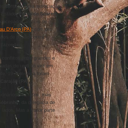
residente de uma associação
 Estado,
Etevaldo Soares
s decepados, indício de
au D'Arco (PA)
, com dez
dos de prisão contra
 fazenda.
conflitos entre grandes e
inadas de uma só vez em
inte, 19 sem-terra foram
Carajás (PA)
.
cionários são raros, mas
Sobrinho
, da delegacia de
 lados. Mas a maior parte