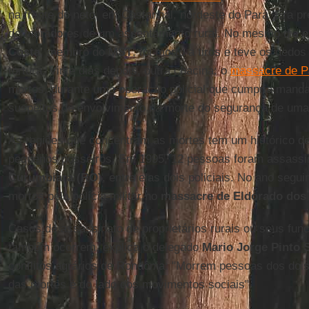
na frente do neto, em Castanhal, nordeste do Pará. Era p
de moradores de um assentamento rural. No mesmo dia e
Costa
, membro do
MST
, foi morto a tiros e teve os dedo
tortura. Vinte dias depois, outra chacina: o
massacre de P
mortos, durante uma operação policial que cumpria manda
suspeitos de envolvimento na morte do segurança de uma
As regiões que concentram as mortes tem um histórico de 
pequenos posseiros. Em 1995, 12 pessoas foram assass
Curumbiara (RO)
, entre elas dois policiais. No ano segu
mortos pela polícia militar no
massacre de Eldorado dos 
Casos de assassinato de proprietários rurais ou seus fun
também ocorrem, explica o delegado
Mario Jorge Pinto 
conflitos agrários de Rondônia: "Morrem pessoas dos dois
das mortes é do lado dos movimentos sociais".