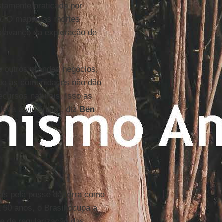
stamente praticada por
da. O mapa das mortes
o avanço da exploração de
e outros grandes negócios,
ue as comunidades não dão
ecursos naturais. Isso as
eva à violência", diz
Ben
as pela posse da terra como
 50 anos, o Brasil ocupa a
e de regularização das