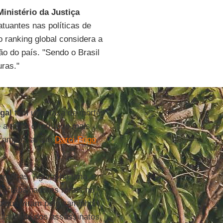
Ministério da Justiça
tuantes nas políticas de
o ranking global considera a
ão do país. "Sendo o Brasil
uras."
gal
tem uma taxa de mortes
 torna o território mais
campo", avalia
Darci Frigo
,
eranças. Agora, há uma
e trabalhadores rurais no
o que viram pelo caminho,
talidade dos assassinatos,