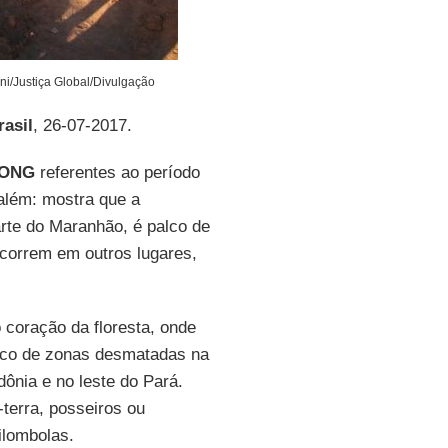
i/Justiça Global/Divulgação
asil
, 26-07-2017.
ONG
referentes ao período
além: mostra que a
arte do Maranhão, é palco de
correm em outros lugares,
coração da floresta, onde
rco de zonas desmatadas na
ônia e no leste do Pará.
terra, posseiros ou
uilombolas.