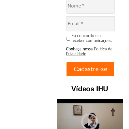
Eu concordo em
receber comunicações.
Conheça nossa
Política de
Privacidade
.
Vídeos IHU
play_circle_outline