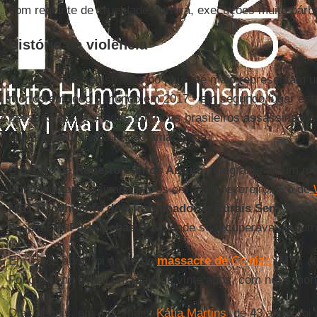
com requinte de crueldade, tortura, execuções muito bárb
História de violência
As 33 vítimas registradas no país até maio representam um
mortos em todo o mundo em 2017 - em segundo lugar est
pessoas assassinadas. Entre os brasileiros assassinados
militantes rurais da região amazônica.
É o caso de
Roberto Santos Araújo
, integrante de um 
Rondônia, assassinado a tiros em 1º de fevereiro. E o de
MST (Movimento dos Trabalhadores Rurais Sem Terra)
hospital de
Paraupebas
(
PA
), onde se recuperava de outr
Em 19 de abril, foi a vez do
massacre de
Colniza
(MT)
, á
Foi o pior no Brasil em mais de vinte anos, com nove mor
Dias depois, em 4 de maio,
Kátia Martins
, de 43 anos, fo