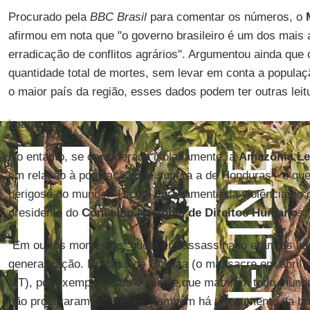
Procurado pela
BBC Brasil
para comentar os números, o
afirmou em nota que "o governo brasileiro é um dos mais a
erradicação de conflitos agrários". Argumentou ainda que 
quantidade total de mortes, sem levar em conta a populaç
o maior país da região, esses dados podem ter outras leit
imagem
No entanto, se considerada isoladamente, a
Amazônia Le
em relação à população que supera a de Honduras - o que a
perigoso do mundo. "Há um agravamento da violência no 
presidente do
Conselho Nacional de Direitos Humano
s.
"Em outros momentos, quem era assassinado eram as lid
generalização. No caso de Colniza (o massacre em abril d
MT), por exemplo, ficou evidente que mataram todo mund
não procuraram os líderes. Também há um aumento da bru