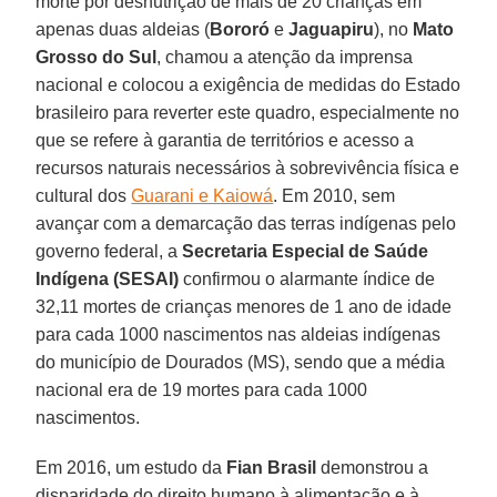
morte por desnutrição de mais de 20 crianças em
apenas duas aldeias (
Bororó
e
Jaguapiru
), no
Mato
Grosso do Sul
, chamou a atenção da imprensa
nacional e colocou a exigência de medidas do Estado
brasileiro para reverter este quadro, especialmente no
que se refere à garantia de territórios e acesso a
recursos naturais necessários à sobrevivência física e
cultural dos
Guarani e Kaiowá
. Em 2010, sem
avançar com a demarcação das terras indígenas pelo
governo federal, a
Secretaria Especial de Saúde
Indígena (SESAI)
confirmou o alarmante índice de
32,11 mortes de crianças menores de 1 ano de idade
para cada 1000 nascimentos nas aldeias indígenas
do município de Dourados (MS), sendo que a média
nacional era de 19 mortes para cada 1000
nascimentos.
Em 2016, um estudo da
Fian Brasil
demonstrou a
disparidade do direito humano à alimentação e à