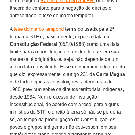
terra indígena
Raposa Serra do Sol/RR
, uma nova
âncora de conforto para a negação de direitos é
apresentada: a tese do marco temporal.
A
tese do marco temporal
tem sido usada pela 2ª
turma do STF e, basicamente, impõe a data da
Constituição Federal
(05/10/1988) como uma data
limite para a constituição de um direito que, em sua
natureza, é originário, ou seja, não depende de um
ato ou fato constituinte. Esse entendimento diverge do
que diz, expressamente, o artigo 231 da
Carta Magna
e de tudo o que as constituições, anteriores a de
1988, previram sobre os direitos territoriais indígenas,
desde 1934. Num processo de involução
inconstitucional, de acordo com a tese, para alguns
ministros do STF, o direito à terra só não se perderia
se, ao tempo da promulgação da Constituição, os
povos e grupos indígenas não estivessem em seu
território tradicional devido a “renitente esbulho”