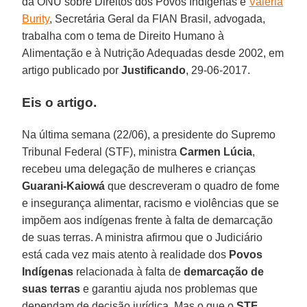
da ONU sobre Direitos dos Povos Indígenas e
Valéria
Burity
, Secretária Geral da FIAN Brasil, advogada,
trabalha com o tema de Direito Humano à
Alimentação e à Nutrição Adequadas desde 2002, em
artigo publicado por
Justificando
, 29-06-2017.
Eis o artigo.
Na última semana (22/06), a presidente do Supremo
Tribunal Federal (STF), ministra
Carmen Lúcia
,
recebeu uma delegação de mulheres e crianças
Guarani-Kaiowá
que descreveram o quadro de fome
e insegurança alimentar, racismo e violências que se
impõem aos indígenas frente à falta de demarcação
de suas terras. A ministra afirmou que o Judiciário
está cada vez mais atento à realidade dos
Povos
Indígenas
relacionada à falta de
demarcação de
suas terras
e garantiu ajuda nos problemas que
dependam de decisão jurídica. Mas o que o
STF