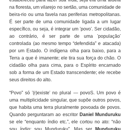
na floresta, um vilarejo no sertão, uma comunidade de
beira-rio ou uma favela nas periferias metropolitanas.
É ser parte de uma comunidade ligada a um lugar
específico, ou seja, é integrar um 'povo'. Ser cidadão,
ao contrário, é ser parte de uma 'população'
controlada (ao mesmo tempo “defendida” e atacada)
por um Estado. O indígena olha para baixo, para a
Terra a que é imanente; ele tira sua força do chão. O
cidadão olha para cima, para o Espírito encarnado
sob a forma de um Estado transcendente; ele recebe
seus direitos do alto.
“Povo” só '(r)existe' no plural — povoS. Um povo é
uma multiplicidade singular, que supõe outros povos,
que habita uma terra pluralmente povoada de povos.
Quando perguntaram ao escritor
Daniel Munduruku
se ele “enquanto índio etc.”, ele cortou no ato: “não
sou índio; sou Munduruku”. Mas ser
Munduruku