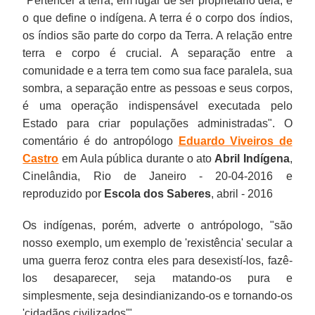
"Pertencer à terra, em lugar de ser proprietário dela, é
o que define o indígena. A terra é o corpo dos índios,
os índios são parte do corpo da Terra. A relação entre
terra e corpo é crucial. A separação entre a
comunidade e a terra tem como sua face paralela, sua
sombra, a separação entre as pessoas e seus corpos,
é uma operação indispensável executada pelo
Estado para criar populações administradas". O
comentário é do antropólogo
Eduardo Viveiros de
Castro
em Aula pública durante o ato
Abril Indígena
,
Cinelândia, Rio de Janeiro - 20-04-2016 e
reproduzido por
Escola dos Saberes
, abril - 2016
Os indígenas, porém, adverte o antrópologo, "são
nosso exemplo, um exemplo de 'rexistência' secular a
uma guerra feroz contra eles para desexistí-los, fazê-
los desaparecer, seja matando-os pura e
simplesmente, seja desindianizando-os e tornando-os
'cidadãos civilizados'".