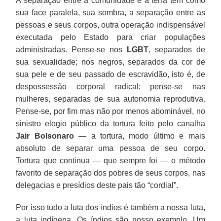
A separação entre a comunidade e a terra tem como
sua face paralela, sua sombra, a separação entre as
pessoas e seus corpos, outra operação indispensável
executada pelo Estado para criar populações
administradas. Pense-se nos
LGBT
, separados de
sua sexualidade; nos negros, separados da cor de
sua pele e de seu passado de escravidão, isto é, de
despossessão corporal radical; pense-se nas
mulheres, separadas de sua autonomia reprodutiva.
Pense-se, por fim mas não por menos abominável, no
sinistro elogio público da tortura feito pelo canalha
Jair
Bolsonaro
— a tortura, modo último e mais
absoluto de separar uma pessoa de seu corpo.
Tortura que continua — que sempre foi — o método
favorito de separação dos pobres de seus corpos, nas
delegacias e presídios deste pais tão “cordial”.
Por isso tudo a luta dos índios é também a nossa luta,
a luta indígena. Os índios são nosso exemplo. Um