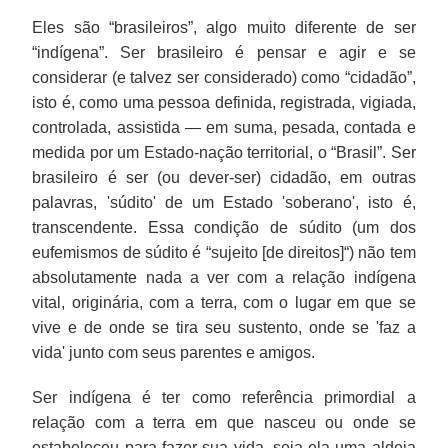
Eles são “brasileiros”, algo muito diferente de ser
“indígena”. Ser brasileiro é pensar e agir e se
considerar (e talvez ser considerado) como “cidadão”,
isto é, como uma pessoa definida, registrada, vigiada,
controlada, assistida — em suma, pesada, contada e
medida por um Estado-nação territorial, o “Brasil”. Ser
brasileiro é ser (ou dever-ser) cidadão, em outras
palavras, 'súdito' de um Estado 'soberano', isto é,
transcendente. Essa condição de súdito (um dos
eufemismos de súdito é “sujeito [de direitos]“) não tem
absolutamente nada a ver com a relação indígena
vital, originária, com a terra, com o lugar em que se
vive e de onde se tira seu sustento, onde se 'faz a
vida' junto com seus parentes e amigos.
Ser indígena é ter como referência primordial a
relação com a terra em que nasceu ou onde se
estabeleceu para fazer sua vida, seja ela uma aldeia