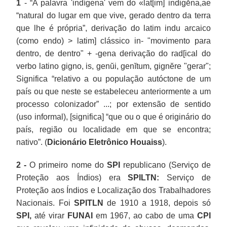
1
- “A palavra 'indígena' vem do «lat[im] indigĕna,ae
“natural do lugar em que vive, gerado dentro da terra
que lhe é própria”, derivação do latim indu arcaico
(como endo) > latim] clássico in- "movimento para
dentro, de dentro" + -gena derivação do rad[ical do
verbo latino gigno, is, genŭi, genĭtum, gignĕre "gerar";
Significa “relativo a ou população autóctone de um
país ou que neste se estabeleceu anteriormente a um
processo colonizador” ...; por extensão de sentido
(uso informal), [significa] “que ou o que é originário do
país, região ou localidade em que se encontra;
nativo”. (
Dicionário Eletrônico Houaiss
).
2 -
O primeiro nome do
SPI
republicano (Serviço de
Proteção aos Índios) era
SPILTN:
Serviço de
Proteção aos Índios e Localização dos Trabalhadores
Nacionais. Foi
SPITLN
de 1910 a 1918, depois só
SPI,
até virar
FUNAI
em 1967, ao cabo de uma
CPI