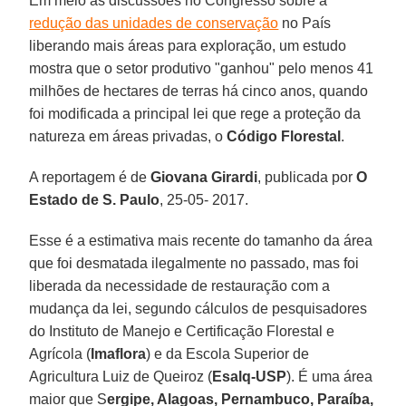
Em meio às discussões no Congresso sobre a
redução das unidades de conservação
no País
liberando mais áreas para exploração, um estudo
mostra que o setor produtivo "ganhou" pelo menos 41
milhões de hectares de terras há cinco anos, quando
foi modificada a principal lei que rege a proteção da
natureza em áreas privadas, o
Código Florestal
.
A reportagem é de
Giovana Girardi
, publicada por
O
Estado de S. Paulo
, 25-05- 2017.
Esse é a estimativa mais recente do tamanho da área
que foi desmatada ilegalmente no passado, mas foi
liberada da necessidade de restauração com a
mudança da lei, segundo cálculos de pesquisadores
do Instituto de Manejo e Certificação Florestal e
Agrícola (
Imaflora
) e da Escola Superior de
Agricultura Luiz de Queiroz (
Esalq-USP
). É uma área
maior que S
ergipe, Alagoas, Pernambuco, Paraíba,